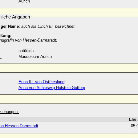
Aurich
nliche Angaben
diger Name
:
auch als Ulrich III. bezeichnet.
eßung:
andgräfin von Hessen-Darmstadt:
natürlich
:
Mausoleum Aurich
Enno III. von Ostfriesland
Anna von Schleswig-Holstein-Gottorp
ziehungen:
Ehe
von Hessen-Darmstadt
05.