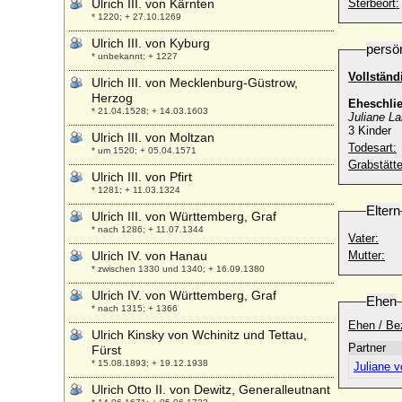
Ulrich III. von Kärnten
Sterbeort:
* 1220; + 27.10.1269
Ulrich III. von Kyburg
persö
* unbekannt; + 1227
Vollstän
Ulrich III. von Mecklenburg-Güstrow,
Herzog
Eheschli
* 21.04.1528; + 14.03.1603
Juliane L
3 Kinder
Ulrich III. von Moltzan
Todesart:
* um 1520; + 05.04.1571
Grabstätte
Ulrich III. von Pfirt
* 1281; + 11.03.1324
Eltern
Ulrich III. von Württemberg, Graf
* nach 1286; + 11.07.1344
Vater:
Ulrich IV. von Hanau
Mutter:
* zwischen 1330 und 1340; + 16.09.1380
Ulrich IV. von Württemberg, Graf
Ehen
* nach 1315; + 1366
Ehen / Be
Ulrich Kinsky von Wchinitz und Tettau,
Partner
Fürst
* 15.08.1893; + 19.12.1938
Juliane 
Ulrich Otto II. von Dewitz, Generalleutnant