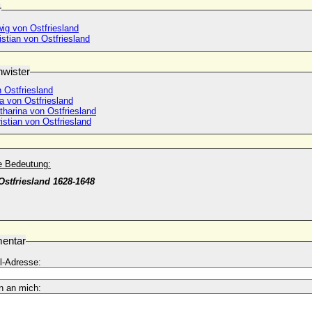
r
ig von Ostfriesland
stian von Ostfriesland
wister
 Ostfriesland
a von Ostfriesland
harina von Ostfriesland
istian von Ostfriesland
he Bedeutung:
Ostfriesland 1628-1648
entar
l-Adresse:
n an mich: