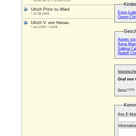
* 14.06.1671; + 05.06.1723
Kinde
Ulrich Prinz zu Wied
Enno Ludw
* 12.06.1931;
Georg Chri
Ulrich V. von Hanau
* um 1370; + 1419
Gesch
Ulrich V. von Württemberg (der
Agnes von
Vielgeliebte), Graf
Anna Mari
* 1413; + 01.09.1480
Sabina Cat
Rudolf Chr
Ulrich VI. von Rappoltstein (Urich IX. von
Rappoltstein)
* 1495; + 25.07.1531
historisc
Ulrich VII. von Moltzan
* ?; + nach 03.07.1640
Graf von 
Ulrich von Bismarck (Levin Ulrich von
Docnr:
7379
Bismarck), königl.-preußischer
Generalmajor
* 11.03.1844; + 26.10.1897
Komm
Ulrich von Bismarck (Ludolf Friedrich Edo
Ihre E-Mai
Kuno Ulrich v. Bismarck)
* 03.08.1904; + 1943
Informatio
Ulrich von Cammin (Ulrich von Pommern)
* 12.08.1589; + 31.10.1622