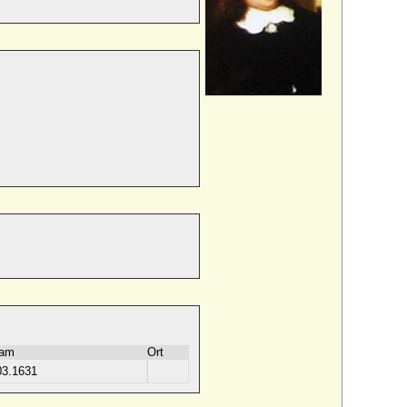
 am
Ort
03.1631