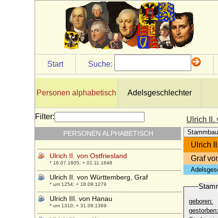
Ulrich I. von Teck
* 1375; + 07.08.1432
Ulrich I. der Stifter von Württemberg, Graf
* 1222; + 25.02.1265
Ulrich I. von Ostfriesland
* um 1408; + 26.09.1466
Start
Suche:
Ulrich I. von Wettin
* um 1170; + 28.09.1206
Ulrich I. von Württemberg, Herzog
Personen alphabetisch
Adelsgeschlechter
* 08.02.1487; + 06.11.1550
Ulrich II. von Hanau
Filter:
Ulrich II
* zwischen 1279 und 1288; + 23.09.1346
Stammbau
PERSONEN ALPHABETISCH
Ulrich II. von Moltzan
* ?; + 07.08.1459
Ulrich I
Ulrich II. von Ostfriesland
Graf vo
* 16.07.1605; + 01.11.1648
Adelsges
Ulrich II. von Württemberg, Graf
* um 1254; + 18.09.1279
Stam
Ulrich III. von Hanau
geboren:
* um 1310; + 31.08.1369
gestorben