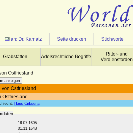
an:
Dr. Karnatz
Seite drucken
Stichworte
Ritter- und
Grabstätten
Adelsrechtliche Begriffe
Verdienstorden
. von Ostfriesland
m anzeigen
I. von Ostfriesland
n Ostfriesland
chlecht:
Haus Cirksena
mdaten
16.07.1605
:
01.11.1648