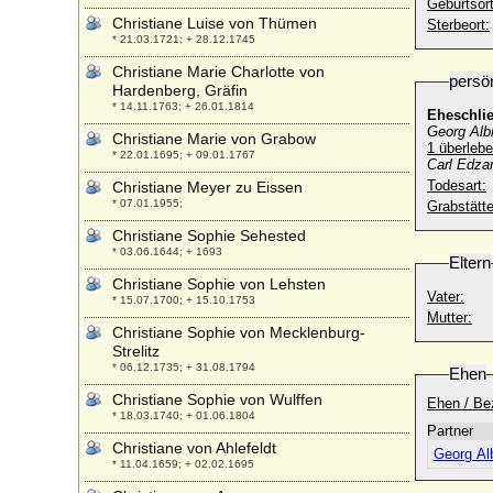
Geburtsort
Christiane Luise von Thümen
Sterbeort:
* 21.03.1721; + 28.12.1745
Christiane Marie Charlotte von
persö
Hardenberg, Gräfin
* 14.11.1763; + 26.01.1814
Eheschli
Georg Albr
Christiane Marie von Grabow
1 überleb
* 22.01.1695; + 09.01.1767
Carl Edzar
Todesart:
Christiane Meyer zu Eissen
* 07.01.1955;
Grabstätte
Christiane Sophie Sehested
* 03.06.1644; + 1693
Eltern
Christiane Sophie von Lehsten
Vater:
* 15.07.1700; + 15.10.1753
Mutter:
Christiane Sophie von Mecklenburg-
Strelitz
* 06.12.1735; + 31.08.1794
Ehen
Christiane Sophie von Wulffen
Ehen / Be
* 18.03.1740; + 01.06.1804
Partner
Christiane von Ahlefeldt
Georg Alb
* 11.04.1659; + 02.02.1695