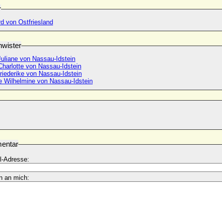
r
d von Ostfriesland
wister
Juliane von Nassau-Idstein
Charlotte von Nassau-Idstein
riederike von Nassau-Idstein
e Wilhelmine von Nassau-Idstein
entar
l-Adresse:
n an mich: