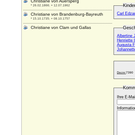
Christiane von Auersperg
Kinde
* 26.02.1866; + 12.07.1962
Carl Edzar
Christiane von Brandenburg-Bayreuth
* 15.10.1735; + 08.10.1757
Christiane von Clam und Gallas
Gesch
* 24.02.1801; + 07.09.1886
Albertine 
Henriette 
Christiane von Haeseler
Augusta F
* 10.09.1746; + 29.11.1811
Johannett
Christiane von Rayski
* 14.05.1767; + 08.06.1830
Christiane von Sachsen-Merseburg
* 01.06.1659; + 13.03.1679
Docnr:
7390
Christiane von Schleswig-Holstein-
Glücksburg
Komm
* 22.09.1634; + 20.05.1701
Ihre E-Mai
Christiane von Schönfeld (Christiane
Charlotte Gottliebe von Schönfeldt)
Informatio
* 25.12.1741; + 22.10.1772
Christiane von Waldeck-Wildungen, Gräfin
* 29.12.1614; + 07.05.1679
Christiane von Zweibrücken-Birkenfeld
* 16.11.1725; + 11.02.1816