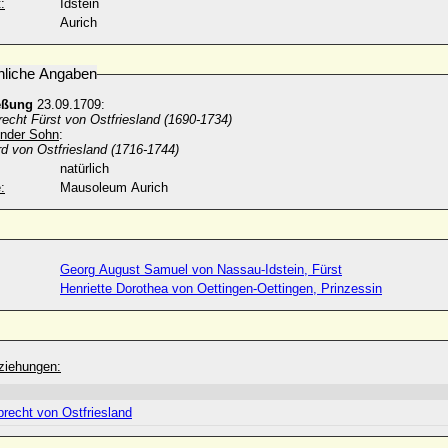
:
Idstein
Aurich
nliche Angaben
eßung
23.09.1709:
echt Fürst von Ostfriesland (1690-1734)
ender Sohn
:
d von Ostfriesland
(1716-1744)
natürlich
:
Mausoleum Aurich
Georg August Samuel von Nassau-Idstein, Fürst
Henriette Dorothea von Oettingen-Oettingen, Prinzessin
ziehungen:
recht von Ostfriesland