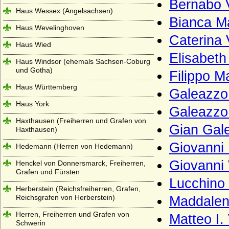
Bernabo V
Haus Wessex (Angelsachsen)
Bianca Ma
Haus Wevelinghoven
Caterina 
Haus Wied
Elisabeth 
Haus Windsor (ehemals Sachsen-Coburg
und Gotha)
Filippo M
Haus Württemberg
Galeazzo 
Haus York
Galeazzo 
Haxthausen (Freiherren und Grafen von
Gian Gale
Haxthausen)
Giovanni 
Hedemann (Herren von Hedemann)
Giovanni 
Henckel von Donnersmarck, Freiherren,
Grafen und Fürsten
Lucchino 
Herberstein (Reichsfreiherren, Grafen,
Reichsgrafen von Herberstein)
Maddalen
Herren, Freiherren und Grafen von
Matteo I.
Schwerin