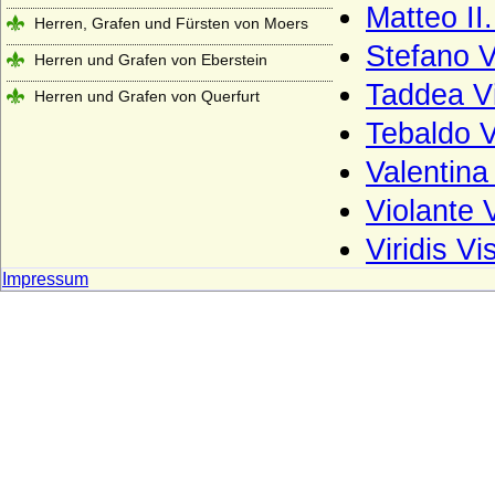
Matteo II.
Herren, Grafen und Fürsten von Moers
Stefano V
Herren und Grafen von Eberstein
Taddea Vi
Herren und Grafen von Querfurt
Tebaldo V
Herren und Grafen von Zimmern
Valentina
Herren und Grafen von Zutphen
Violante 
Herren von Gemen
Herren von Götterswick
Viridis Vi
Impressum
Herren von Neuffen (Herren von Niefen)
Hertzberg (Herren und Grafen von
Hertzberg)
Herzöge und Fürsten von Hohenberg
Herzöge von Lothringen aus der Familie
der Wigeriche
Heyden und Heyden-Linden