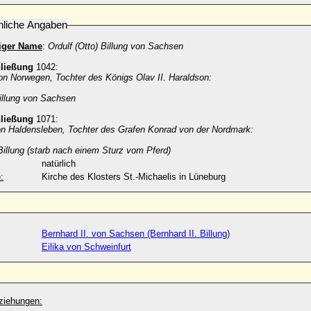
nliche Angaben
diger Name
:
Ordulf (Otto) Billung von Sachsen
hließung
1042:
on Norwegen, Tochter des Königs Olav II. Haraldson:
llung von Sachsen
hließung
1071:
on Haldensleben, Tochter des Grafen Konrad von der Nordmark:
illung (starb nach einem Sturz vom Pferd)
natürlich
:
Kirche des Klosters St.-Michaelis in Lüneburg
Bernhard II. von Sachsen (Bernhard II. Billung)
Eilika von Schweinfurt
ziehungen: