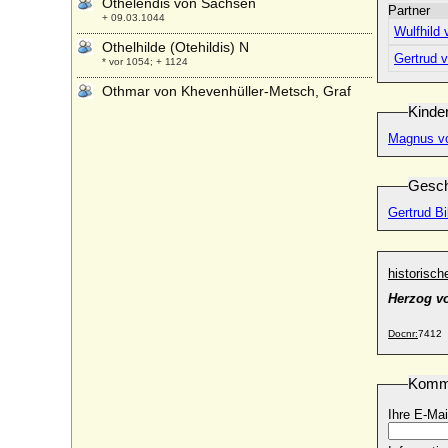
Othelendis von Sachsen
Partner
+ 09.03.1044
Wulfhild
Othelhilde (Otehildis) N
Gertrud 
* vor 1054; + 1124
Othmar von Khevenhüller-Metsch, Graf
* 29.11.1819; + 23.05.1890
Kinde
Ottaviano de' Medici
Magnus vo
* 14.07.1484; + 28.05.1546
Ottavio Farnese
Gesch
* 09.10.1524; + 18.09.1586
Gertrud B
Otteline Frederique Louise van Reede
* 24.01.1773; + 24.11.1799
Ottilia von Pfuel
historisc
+ nach 1517
Herzog v
Ottilie Agathe Louise Sophie von
Reventlow, Gräfin
Docnr:
7412
* 28.10.1800; + 30.12.1883
Ottilie Dorothea Sophie Elisabeth von
Komm
Platen
* 22.08. 1743; + ?
Ihre E-Mai
Ottilie Richter
* 14.01.1831; + 27.01.1903