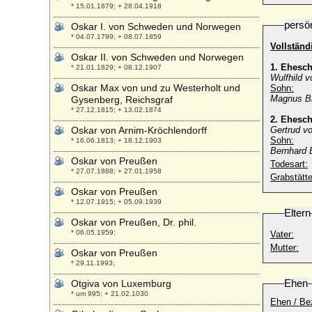
* 15.01.1879; + 28.04.1918
persö
Oskar I. von Schweden und Norwegen
* 04.07.1799; + 08.07.1859
Vollstän
Oskar II. von Schweden und Norwegen
1. Ehesc
* 21.01.1829; + 08.12.1907
Wulfhild v
Oskar Max von und zu Westerholt und
Sohn:
Magnus Bi
Gysenberg, Reichsgraf
* 27.12.1815; + 13.02.1874
2. Ehesc
Oskar von Arnim-Kröchlendorff
Gertrud v
Sohn:
* 16.06.1813; + 18.12.1903
Bernhard B
Oskar von Preußen
Todesart:
* 27.07.1888; + 27.01.1958
Grabstätte
Oskar von Preußen
* 12.07.1915; + 05.09.1939
Eltern
Oskar von Preußen, Dr. phil.
* 06.05.1959;
Vater:
Mutter:
Oskar von Preußen
* 29.11.1993;
Ehen
Otgiva von Luxemburg
* um 995; + 21.02.1030
Ehen / Be