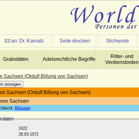
an:
Dr. Karnatz
Seite drucken
Stichworte
Ritter- und
Grabstätten
Adelsrechtliche Begriffe
Verdienstorden
on Sachsen (Ordulf Billung von Sachsen)
m anzeigen
von Sachsen (Ordulf Billung von Sachsen)
 von Sachsen
chlecht:
Billunger
mdaten
1022
:
28.03.1072