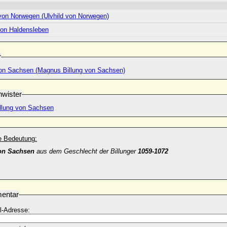
 von Norwegen (Ulvhild von Norwegen)
von Haldensleben
r
n Sachsen (Magnus Billung von Sachsen)
wister
illung von Sachsen
he Bedeutung:
on Sachsen
aus dem Geschlecht der Billunger
1059-1072
entar
l-Adresse: