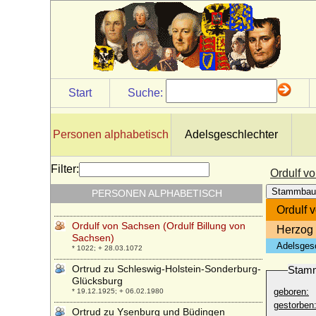
* unbekannt; + unbekannt
Olgierd Czartoryski
* 25.10.1888; + 02.02.1977
Olimpia Mancini
* 1640; + 09.10.1708
Olivia Larisch von Moennich
Start
Suche:
* 14.10.1944;
Olivier de Châtillon (Olivier de Chatillon-
Blois)
Personen alphabetisch
Adelsgeschlechter
+ 28.09.1433
Onna Omken (Anna Omken)
Filter:
Ordulf v
* unbekannt; + unbekannt
Stammbau
PERSONEN ALPHABETISCH
Orazia Mattei (Horacia Mattei)
* um 1512; + nicht bekannt
Ordulf 
Ordulf von Sachsen (Ordulf Billung von
Herzog
Sachsen)
Adelsges
* 1022; + 28.03.1072
Ortrud zu Schleswig-Holstein-Sonderburg-
Stam
Glücksburg
geboren:
* 19.12.1925; + 06.02.1980
gestorben
Ortrud zu Ysenburg und Büdingen