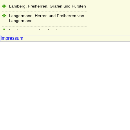
Lamberg, Freiherren, Grafen und Fürsten
Langermann, Herren und Freiherren von
Langermann
Landgrafen von Leuchtenberg
Impressum
Landsberg (Landsberg-Velen),
Reichsfreiherren u. preuss. Grafen
Larisch, Larisch von Groß-Nimsdorff und
Larisch von Mönnich (Herren, Freiherren
und Grafen)
Laskariden
Lattorff (Herren von Lattorff)
L'Estocq (Herren von L'Estocq)
Ledebur (Ledebur-Wicheln), Herren,
Freiherren und Grafen von Ledebur bzw.
Ledebur-Wicheln
Le Fort, Herren und Freiherren