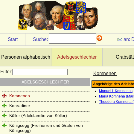
Kirchbach (Herren, Freiherren und Grafen
von Kirchbach)
Kleist (Adelsfamilie von Kleist)
Klitzing (Adelsfamilie von Klitzing)
Start
Suche:
an:
D
Knesebeck (Herren von dem Knesebeck
und Freiherren v.d.Knesebeck-
Milendonck)
Personen alphabetisch
Adelsgeschlechter
Grabstät
Knigge (Herren und Freiherren Knigge)
Knobelsdorff (Adelsfamilie von
Filter:
Komnenen
Knobelsdorff)
ADELSGESCHLECHTER
Angehörige des Adelsh
Knoblauch (Herren von Knoblauch)
Manuel I. Komnenos
Komnenen
Maria Komnena (Maria
Theodora Komnena (
Konradiner
Köller (Adelsfamilie von Köller)
Königsegg (Freiherren und Grafen von
Königsegg)