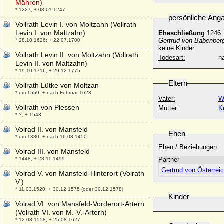
Mähren)
* 1227; + 03.01.1247
persönliche Ang
Vollrath Levin I. von Moltzahn (Vollrath
Levin I. von Maltzahn)
Eheschließung
1246:
Gertrud von Babenber
* 28.10.1626; + 22.07.1700
keine Kinder
Vollrath Levin II. von Moltzahn (Vollrath
Todesart:
na
Levin II. von Maltzahn)
* 19.10.1716; + 29.12.1775
Eltern
Vollrath Lütke von Moltzan
* um 1559; + nach Februar 1623
Vater:
W
Vollrath von Plessen
Mutter:
K
* ?; + 1543
Volrad II. von Mansfeld
Ehen
* um 1380; + nach 16.08.1450
Ehen / Beziehungen:
Volrad III. von Mansfeld
* 1448; + 28.11.1499
Partner
Gertrud von Österrei
Volrad V. von Mansfeld-Hinterort (Volrath
V.)
* 11.03.1520; + 30.12.1575 (oder 30.12.1578)
Kinder
Volrad VI. von Mansfeld-Vorderort-Artern
(Volrath VI. von M.-V.-Artern)
* 12.08.1558; + 25.08.1627