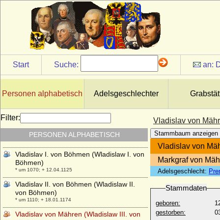
Vittorio Emanuele I. von Savoyen (Viktor
Emanuel I. von Sardinien-Piemont)
* 24.07.1759; + 10.01.1824
Vittorio Emanuele II. von Savoyen (Viktor
Emanuel II.)
* 14.03.1820; + 09.01.1878
Start
Suche:
an:
D
Vittorio Emanuele III. di Savoia (Viktor
Emanuel III. von Savoyen)
* 11.11.1869; + 28.12.1947
Personen alphabetisch
Adelsgeschlechter
Grabstät
Viviana Rimbotti
* 11.02.1963;
Filter:
Vladislav von Mähr
Vladimir Moltke-Huitfeldt (Wladimir Moltke-
Huitfeld), Graf
Stammbaum anzeigen
PERSONEN ALPHABETISCH
* 04.09.1834; + 15.11.1894
Vladislav von Mäh
Vladislav I. von Böhmen (Wladislaw I. von
Markgraf von Mäh
Böhmen)
* um 1070; + 12.04.1125
Adelsgeschlecht:
Pre
Vladislav II. von Böhmen (Wladislaw II.
Stammdaten
von Böhmen)
* um 1110; + 18.01.1174
geboren:
1
gestorben:
0
Vladislav von Mähren (Wladislaw III. von