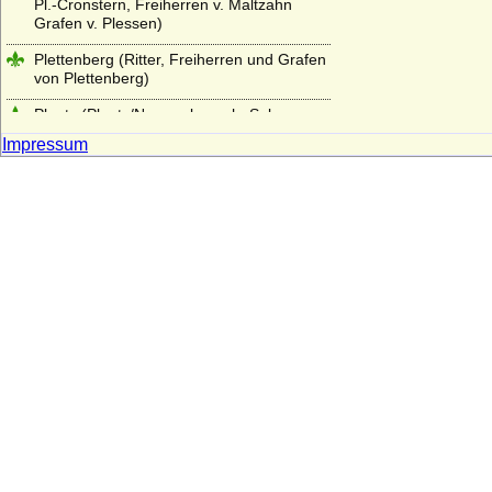
Pl.-Cronstern, Freiherren v. Maltzahn
Grafen v. Plessen)
Plettenberg (Ritter, Freiherren und Grafen
von Plettenberg)
Ploetz (Ploetz/Neumark, auch: Sabower
Stamm, von Ploetz mit dem Schwane)
Impressum
Ploetz (Ploetz/Pommern, auch: Stuchower
und Schwenzer Stamm der von Ploetz)
Podewils (Herren, Freiherren und Grafen
von Podewils)
Pölnitz (Pöllnitz)
Ponickau (Herren und Freiherren)
Pourtalès (Grafen von Pourtalès)
Praschma (Grafen von Praschma,
Freiherren von Bilkau)
Premysliden
Prittwitz (Prittwitz und Gaffron)