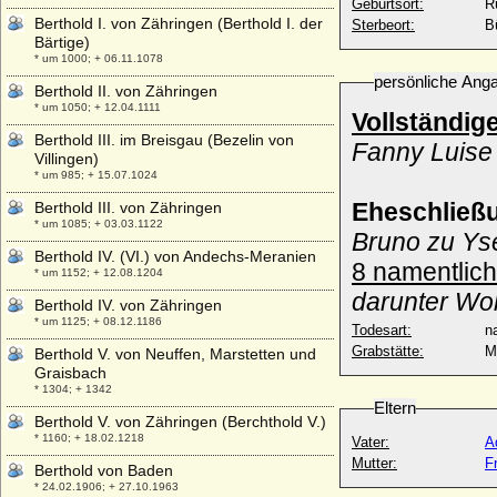
Geburtsort:
R
Berthold I. von Zähringen (Berthold I. der
Sterbeort:
B
Bärtige)
* um 1000; + 06.11.1078
persönliche Ang
Berthold II. von Zähringen
* um 1050; + 12.04.1111
Vollständig
Berthold III. im Breisgau (Bezelin von
Fanny Luise
Villingen)
* um 985; + 15.07.1024
Eheschließ
Berthold III. von Zähringen
* um 1085; + 03.03.1122
Bruno zu Ys
Berthold IV. (VI.) von Andechs-Meranien
8 namentlich
* um 1152; + 12.08.1204
darunter Wo
Berthold IV. von Zähringen
* um 1125; + 08.12.1186
Todesart:
na
Grabstätte:
M
Berthold V. von Neuffen, Marstetten und
Graisbach
* 1304; + 1342
Eltern
Berthold V. von Zähringen (Berchthold V.)
* 1160; + 18.02.1218
Vater:
A
Mutter:
F
Berthold von Baden
* 24.02.1906; + 27.10.1963