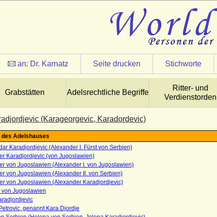
an:
Dr. Karnatz
Seite drucken
Stichworte
Ritter- und
Grabstätten
Adelsrechtliche Begriffe
Verdienstorden
adjordjevic (Karageorgevic, Karadordevic)
 des Adelshauses
ar Karadjordjevic (Alexander I. Fürst von Serbien)
r Karadjordjevic (von Jugoslawien)
r von Jugoslawien (Alexander I. von Jugoslawien)
r von Jugoslawien (Alexander II. von Serbien)
er von Jugoslawien (Alexander Karadjordjevic)
 von Jugoslawien
radjordjevic
Petrovic, genannt Kara Djordje