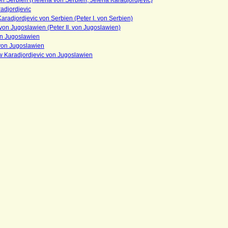
n Serbien (Helena von Serbien, Jelena Karadjordjevic)
adjordjevic
 Karadjordjevic von Serbien (Peter I. von Serbien)
. von Jugoslawien (Peter II. von Jugoslawien)
on Jugoslawien
 von Jugoslawien
w Karadjordjevic von Jugoslawien