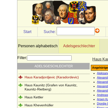
Haus Habsburg-Lothringen
Haus Hanau
Haus Hannover (Welfen)
Haus Hauteville
Start
Suche:
Haus Hohenlohe
Haus Holland (Gerulfinger)
Personen alphabetisch
Adelsgeschlechter
Haus Isenburg (Haus Ysenburg)
Filter:
Haus Kar
Haus Jimenez
ADELSGESCHLECHTER
Angehörige
Haus Jülich
Aleksand
Haus Karadjordjevic (Karadordevic)
Alexande
Alexande
Haus Kaunitz (Grafen von Kaunitz,
Alexande
Kaunitz-Rietberg)
Alexand
Andreas
Haus Kettler
Arsen Ka
Djordje 
Haus Khevenhüller