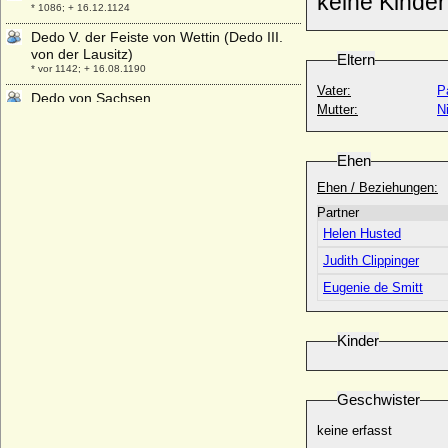
keine Kinde
* 1086; + 16.12.1124
Dedo V. der Feiste von Wettin (Dedo III.
von der Lausitz)
Eltern
* vor 1142; + 16.08.1190
Vater:
P
Dedo von Sachsen
Mutter:
N
* 30.05.1922; + 06.12.2009
Degenhard Bertram von Loë,
Reichsfreiherr von Loë
Ehen
* um 1610; + 04.01.1689
Ehen / Beziehungen:
Delicia Vyner
Partner
* 12.05.1813; + 29.01.1890
Helen Husted
Denise Lines-Roberts
Judith Clippinger
+ 12.05.1974
Eugenie de Smitt
Denise Shorto
* 23.12.1942;
Denyse de Muralt (Denise Henriette von
Kinder
Muralt)
* 14.12.1923; + 25.04.2005
Desiderata (Gerperga)
Geschwister
+ unbekannt
keine erfasst
Désirée Clary (Desideria von Schweden