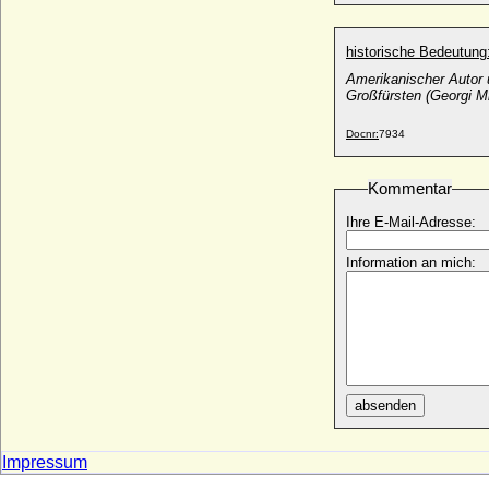
und Norwegen)
* 08.11.1777; + 17.12.1860
historische Bedeutung
Désirée von Preußen
* 13.07.1961;
Amerikanischer Autor 
Großfürsten (Georgi M
Despina Vukovic
+ 1848
Docnr:
7934
Dethlof von Oertzen
* November 1635; + 24.01.1677
Kommentar
Detlef Rantzau (Ditlev Rantzau),
Reichsgraf
Ihre E-Mail-Adresse:
* 11.03.1644; + 08.09.1697
Information an mich:
Detlev von Arnim-Kröchlendorff
* 15.09.1878; + 01.02. 1947
Detlev von Reventlow (Ditlev von
Reventlow), Graf
* 28.10.1712; + 05.12.1783
Diana Marguerite von Bourbon-Parma
* 22.05.1932;
absenden
Diana Spencer (Lady Diana Spencer)
* 01.07.1961; + 31.08.1997
Impressum
Diana Trotti