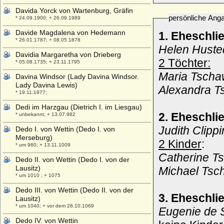
Davida Yorck von Wartenburg, Gräfin
persönliche Ang
* 24.09.1900; + 26.09.1989
Davide Magdalena von Hedemann
1. Eheschli
* 26.01.1787; + 08.05.1878
Helen Husted
Davidia Margaretha von Drieberg
2 Töchter:
* 05.08.1735; + 23.11.1795
Maria Tscha
Davina Windsor (Lady Davina Windsor.
Lady Davina Lewis)
Alexandra T
* 19.11.1977;
Dedi im Harzgau (Dietrich I. im Liesgau)
2. Eheschli
* unbekannt; + 13.07.982
Judith Clipp
Dedo I. von Wettin (Dedo I. von
Merseburg)
2 Kinder
:
* um 960; + 13.11.1009
Catherine T
Dedo II. von Wettin (Dedo I. von der
Lausitz)
Michael Tsc
* um 1010 ; + 1075
Dedo III. von Wettin (Dedo II. von der
3. Eheschli
Lausitz)
* um 1040; + vor dem 26.10.1069
Eugenie de S
Dedo IV. von Wettin