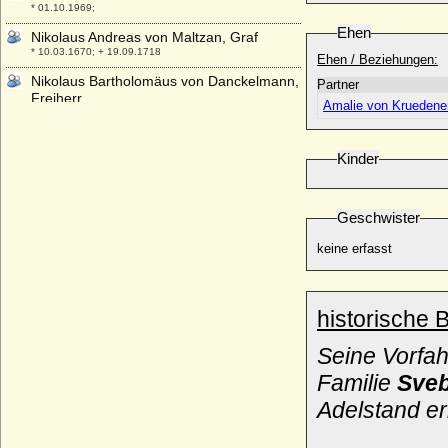
* 01.10.1969;
Ehen
Nikolaus Andreas von Maltzan, Graf
* 10.03.1670; + 19.09.1718
Ehen / Beziehungen:
Nikolaus Bartholomäus von Danckelmann,
Partner
Freiherr
Amalie von Kruedener
* 25.05.1650; + 27.10.1739
Nikolaus Christoph von Kleist
Kinder
* 02.09.1667; + 11.11.1725
Nikolaus Franz von Lothringen (Nicolas II.
de Lorraine)
Geschwister
* 06.12.1609; + 25.01.1670
Nikolaus Gebhard Blücher von Wahlstatt,
keine erfasst
Fürst (8)
* 25.07.1932;
Nikolaus Godefridus von Luckner
historische 
(Nikolaus von Luckner), Graf
* 30.11.1750; + 27.03.1824
Seine Vorfa
Nikolaus I. von Bismarck (Klaus I. von
Familie
Sveb
Bismarck)
* um 1307; + 28.08.1377
Adelstand e
Nikolaus I. von Schlesien-Troppau
* 1255; + 25.07.1318