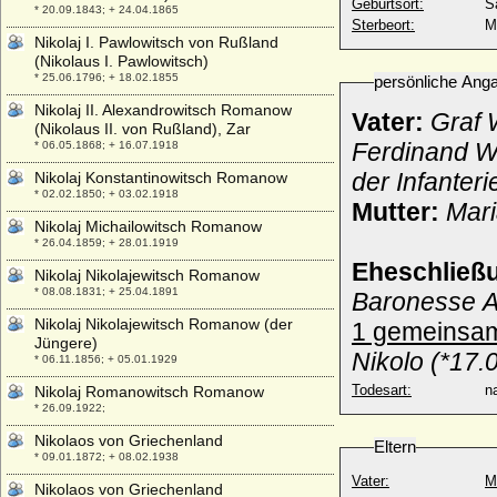
Geburtsort:
S
* 20.09.1843; + 24.04.1865
Sterbeort:
M
Nikolaj I. Pawlowitsch von Rußland
(Nikolaus I. Pawlowitsch)
* 25.06.1796; + 18.02.1855
persönliche Ang
Nikolaj II. Alexandrowitsch Romanow
Vater:
Graf 
(Nikolaus II. von Rußland), Zar
Ferdinand W
* 06.05.1868; + 16.07.1918
der Infanteri
Nikolaj Konstantinowitsch Romanow
* 02.02.1850; + 03.02.1918
Mutter:
Mari
Nikolaj Michailowitsch Romanow
* 26.04.1859; + 28.01.1919
Eheschließ
Nikolaj Nikolajewitsch Romanow
* 08.08.1831; + 25.04.1891
Baronesse A
Nikolaj Nikolajewitsch Romanow (der
1 gemeinsam
Jüngere)
Nikolo (*17.
* 06.11.1856; + 05.01.1929
Todesart:
na
Nikolaj Romanowitsch Romanow
* 26.09.1922;
Nikolaos von Griechenland
Eltern
* 09.01.1872; + 08.02.1938
Vater:
M
Nikolaos von Griechenland