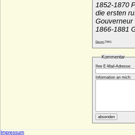
1852-1870 Pr
Nikolaus I. von Tecklenburg (Nikolaus III.
die ersten r
von Schwerin)
+ nach 1367 (1360)
Gouverneur 
Nikolaus I. von Werle (Nikolaus I. von
1866-1881
G
Werle-Rostock)
* um 1210; + 14.05.1277
Docnr:
7961
Nikolaus I. zu Schwerin-Wittenburg
(Nikolaus I. von Wittenburg), Graf
* vor 1274 (um 1260 ?); + 1323
Kommentar
Nikolaus II. von Bismarck (Klaus II. von
Ihre E-Mail-Adresse:
Bismarck)
* um 1342; + 13.10.1403
Information an mich:
Nikolaus II. von Hahn (Nikolaus II. Hahn)
* ?; + um 1470
Nikolaus II. von Schlesien-Troppau
* um 1288; + 08.12.1365
Nikolaus II. von Tecklenburg (Nikolaus II.
von Tecklenburg-Schwerin)
absenden
* um 1370; + 1426
Nikolaus II. von Werle
* vor 1275; + 12.10.1316
Impressum