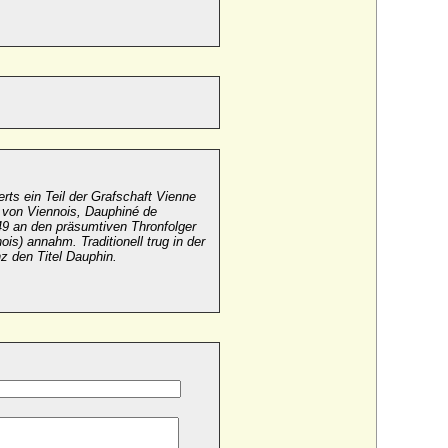
rts ein Teil der Grafschaft Vienne
 von Viennois, Dauphiné de
349 an den
präsumtiven
Thronfolger
is) annahm. Traditionell trug in der
nz den Titel Dauphin.