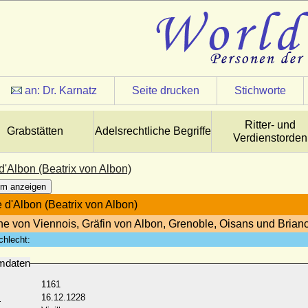
an:
Dr. Karnatz
Seite drucken
Stichworte
Ritter- und
Grabstätten
Adelsrechtliche Begriffe
Verdienstorden
d'Albon (Beatrix von Albon)
m anzeigen
e d'Albon (Beatrix von Albon)
e von Viennois, Gräfin von Albon, Grenoble, Oisans und Brian
chlecht:
mdaten
1161
:
16.12.1228