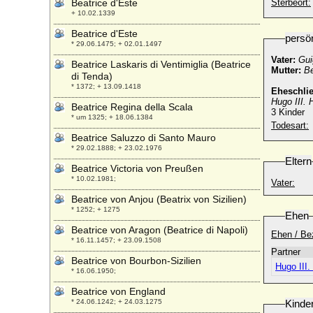
Beatrice d'Este
Sterbeort:
+ 10.02.1339
Beatrice d'Este
persö
* 29.06.1475; + 02.01.1497
Vater:
Gui
Beatrice Laskaris di Ventimiglia (Beatrice
Mutter:
Be
di Tenda)
* 1372; + 13.09.1418
Eheschli
Hugo III.
Beatrice Regina della Scala
3 Kinder
* um 1325; + 18.06.1384
Todesart:
Beatrice Saluzzo di Santo Mauro
* 29.02.1888; + 23.02.1976
Eltern
Beatrice Victoria von Preußen
* 10.02.1981;
Vater:
Beatrice von Anjou (Beatrix von Sizilien)
* 1252; + 1275
Ehen
Beatrice von Aragon (Beatrice di Napoli)
Ehen / Be
* 16.11.1457; + 23.09.1508
Partner
Beatrice von Bourbon-Sizilien
Hugo III
* 16.06.1950;
Beatrice von England
* 24.06.1242; + 24.03.1275
Kinde