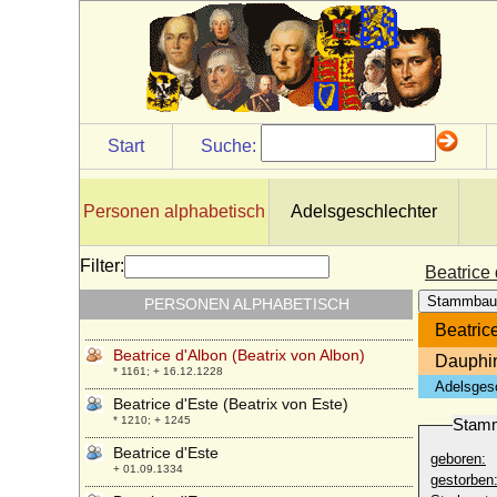
Beatrice de Cusance
* 27.12.1614; + 05.06.1663
Beatrice de Fieschi (Beatrix Fieschi)
+ 1283
Beatrice de Macon (Beatrix von Macon,
Beatrice von Vienne)
* um 1160; + 1230
Start
Suche:
Beatrice de Navarre (Beatrice d'Evreux)
* 1392; + 1415
Personen alphabetisch
Adelsgeschlechter
Beatrice de Provence (Beatrix von der
Provence)
* 1234; + 23.09.1267
Filter:
Beatrice 
Beatrice de Thiers-Chalon (Beatrix von
Stammbau
PERSONEN ALPHABETISCH
Thiers-Chalon)
+ 07.04.1227
Beatric
Beatrice d'Albon (Beatrix von Albon)
Dauphin
* 1161; + 16.12.1228
Adelsges
Beatrice d'Este (Beatrix von Este)
* 1210; + 1245
Stam
Beatrice d'Este
geboren:
+ 01.09.1334
gestorben