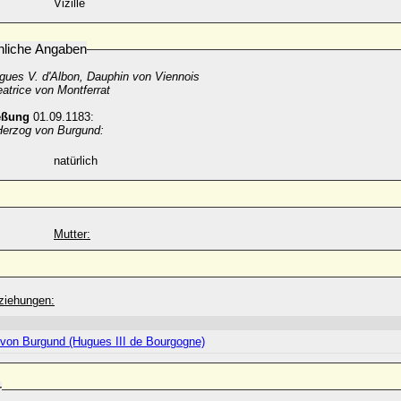
Vizille
nliche Angaben
gues V. d'Albon
, Dauphin von Viennois
atrice von Montferrat
eßung
01.09.1183:
 Herzog von Burgund:
natürlich
Mutter:
ziehungen:
. von Burgund (Hugues III de Bourgogne)
r