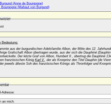
Burgund (Anne de Bourgogne)
 Bourgogne (Mahaut von Burgund)
wister
sst
he Bedeutung:
ammte aus der burgundischen Adelsfamilie Albon, der Mitte des 12. Jahrhunde
hrige Grafschaft Albon übertragen wurde, aus der sich die
Dauphiné (Dauphin
ntwickelte. Der letzte Graf von Albon, Humbert II., übertrug die Dauphiné 1
ren französischen König
Karl V.
,
der als Kronprinz den Titel Dauphin (de Vienno
der jeweils älteste Soh des französischen Königs als Thronfolger und Kronpri
entar
l-Adresse:
n an mich: