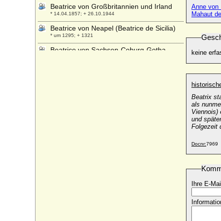
Beatrice von Großbritannien und Irland
Anne von 
Mahaut de
* 14.04.1857; + 26.10.1944
Beatrice von Neapel (Beatrice de Sicilia)
* um 1295; + 1321
Gesch
Beatrice von Sachsen-Coburg-Gotha
keine erfa
* 02.04.1884; + 13.07.1966
Beatrice von Sachsen-Coburg und Gotha
* 15.07.1951;
historisc
Beatrice von Savoyen
Beatrix st
* 1205; + 1266
als nunme
Viennois)
e
Beatrice von Savoyen (Beatrix von
und späte
Savoyen)
Folgezeit 
* 1310; + 20.12.1331
Beatrice von Sizilien-Aragon
Docnr:
7969
* 1326; + 12.10.1365
Beatrix de Castilla
Komm
* 1242; + 27.10.1302
Ihre E-Mai
Beatrix de Frangepan
* 1480; + 27.03.1510
Informatio
Beatrix d'Oliergues (Beatrix d'Olliergues)
+ nach 1298