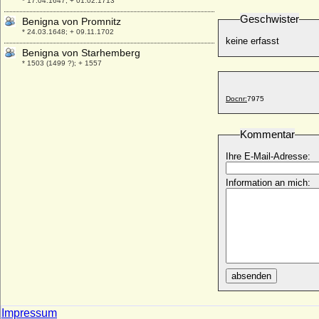
* 17.04.1647; + 01.02.1713
Geschwister
Benigna von Promnitz
* 24.03.1648; + 09.11.1702
keine erfasst
Benigna von Starhemberg
* 1503 (1499 ?); + 1557
Benigna von Tannberg
* 1450; + 1503
Docnr:
7975
Benigna von Trotta-Treyden (Benigna
Trotta von Treyden)
Kommentar
* 15.10.1703; + 05.11.1782
Ihre E-Mail-Adresse:
Benita von Tiele-Winckler
* 18.11.1927;
Information an mich:
Benno von Northeim (Bernhard von
Northeim)
* um 985; + 1047/1049
Berend Christian von Owstin
* 1663; + 1717
Berend von Plessen (Berend von Pless)
absenden
* ?; + 04.02.1555
Berendt Christoph von Owstin
* ?; + 04.08.1768
Impressum