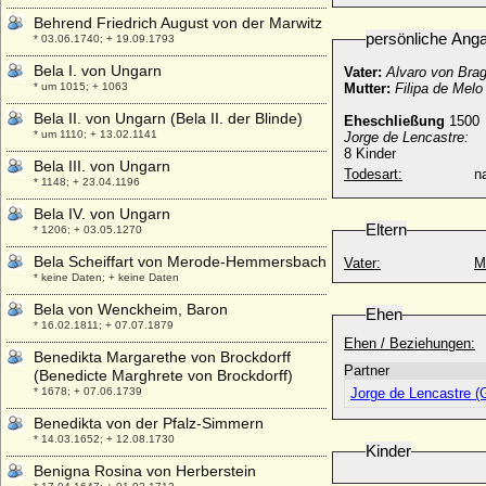
Behrend Friedrich August von der Marwitz
persönliche Ang
* 03.06.1740; + 19.09.1793
Bela I. von Ungarn
Vater:
Alvaro von Bra
* um 1015; + 1063
Mutter:
Filipa de Melo
Bela II. von Ungarn (Bela II. der Blinde)
Eheschließung
1500
* um 1110; + 13.02.1141
Jorge de Lencastre
:
8 Kinder
Bela III. von Ungarn
Todesart:
na
* 1148; + 23.04.1196
Bela IV. von Ungarn
Eltern
* 1206; + 03.05.1270
Bela Scheiffart von Merode-Hemmersbach
Vater:
M
* keine Daten; + keine Daten
Bela von Wenckheim, Baron
Ehen
* 16.02.1811; + 07.07.1879
Ehen / Beziehungen:
Benedikta Margarethe von Brockdorff
Partner
(Benedicte Marghrete von Brockdorff)
* 1678; + 07.06.1739
Jorge de Lencastre (
Benedikta von der Pfalz-Simmern
* 14.03.1652; + 12.08.1730
Kinder
Benigna Rosina von Herberstein