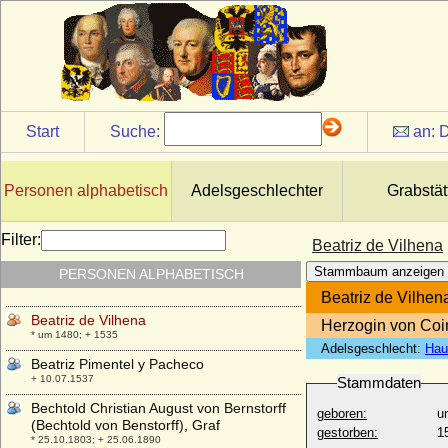
Beatrix von Staufen
* 1193; + 07.05.1231
Beatrix von Tübingen
* unbekannt; + unbekannt
Beatriz de Castilla et de Leon (Beatrix von
Kastilien)
Start
Suche:
an:
D
* 1293; + 25.10.1359
Beatriz de Espana de Borbón
* 22.06.1909; + 22.11.2002
Personen alphabetisch
Adelsgeschlechter
Grabstät
Beatriz de Meneses e Noronha (Beatriz de
Menezes)
Filter:
Beatriz de Vilhena
* 1560; + 1603
Stammbaum anzeigen
PERSONEN ALPHABETISCH
Beatriz de Portugal
* 1347; + 1381
Beatriz de Vilhen
Beatriz de Vilhena
Herzogin von Co
* um 1480; + 1535
Adelsgeschlecht:
Hau
Beatriz Pimentel y Pacheco
+ 10.07.1537
Stammdaten
Bechtold Christian August von Bernstorff
geboren:
u
(Bechtold von Benstorff), Graf
gestorben:
1
* 25.10.1803; + 25.06.1890