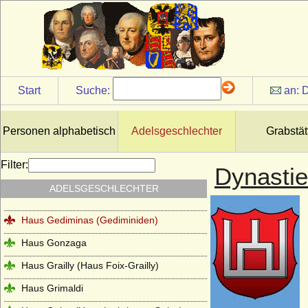
Haus Este
Haus Farnese
Haus Flandern (Balduine)
Haus Frankreich-Artois
Start
Suche:
an:
D
Haus Frankreich-Courtenay (Maison
capétienne de Courtenay)
Haus Frankreich-Dreux
Personen alphabetisch
Adelsgeschlechter
Grabstät
Haus Frankreich-Évreux
Filter:
Dynasti
Haus Frankreich-Vermandois
ADELSGESCHLECHTER
Haus Fürstenberg (Fürstenhaus)
Haus Gediminas (Gediminiden)
Haus Gonzaga
Haus Grailly (Haus Foix-Grailly)
Haus Grimaldi