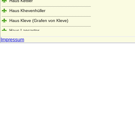
Haus Kettler
Haus Khevenhüller
Haus Kleve (Grafen von Kleve)
Haus Lancaster
Impressum
Haus La Tour d'Auvergne
Haus La Trémoille
Haus Leiningen
Haus Liechtenstein
Haus Ligne (Maison de Ligne)
Haus Limburg-Arlon
Haus Lippe
Haus Löwenstein-Wertheim (Seitenlinie
der Wittelsbacher)
Haus Loon (Grafen von Loon, Grafen von
Looz, Grafen von Rieneck)