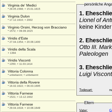
persönliche Ang
Virginia de' Medici
* 29.05.1568; + 15.01.1615
1. Eheschli
Virginia Dulon
Lionel of An
* 17.12.1910; + 2002
keine Kinder
Virginio Orsini, Herzog von Bracciano
* 1572; + 09.09.1615
Viridis d'Este
2. Eheschli
* 27.04.1354; + 20.08.1400
Otto III. Ma
Viridis della Scala
Paleologen
+ 1394
Viridis Visconti
* 1350; + 11.03.1414
3. Eheschli
Vittoria Colonna
Luigi Viscon
* unbekannt; + unbekannt
Vittoria della Rovere
* 16.02.1622; + 06.03.1695
Todesart:
na
Vittoria Farnese
* 1521; + 13.12.1602
Eltern
Vittoria Farnese
* 29.04.1618; + 10.08.1649
Vater:
G