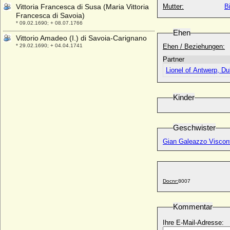
Vittoria Francesca di Susa (Maria Vittoria
Mutter:
B
Francesca di Savoia)
* 09.02.1690; + 08.07.1766
Ehen
Vittorio Amadeo (I.) di Savoia-Carignano
* 29.02.1690; + 04.04.1741
Ehen / Beziehungen:
Partner
Vittorio Amadeo I. di Savoia (von Savoyen)
* 08.05.1587; + 07.10.1637
Lionel of Antwerp, Du
Vittorio Amadeo II. di Savoia (Victor
Amadeus II.)
Kinder
* 14.05.1666; + 31.10.1732
Vittorio Amadeo III. di Savoia (Vittorio
Amadeo II. di Sardegna)
Geschwister
* 26.06.1726; + 16.10.1796
Gian Galeazzo Viscont
Vittorio Amedeo (II.) di Savoia-Carignano
* 31.10.1743; + 20.09.1780
Vittorio Emanuele I. von Savoyen (Viktor
Emanuel I. von Sardinien-Piemont)
Docnr:
8007
* 24.07.1759; + 10.01.1824
Vittorio Emanuele II. von Savoyen (Viktor
Kommentar
Emanuel II.)
* 14.03.1820; + 09.01.1878
Ihre E-Mail-Adresse: