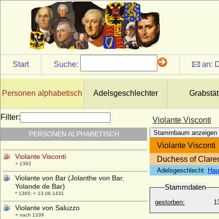
Viola Elisabeth von Teschen (Viola
Tesínská)
* 1290; + 21.09.1317
Viola von Bulgarien
+ 07.09.1251
Violanta Margareta von Savoyen
Start
Suche:
an:
D
(Margherita Violante di Savoia)
* 15.11.1635; + 29.04.1663
Violante Beatrix von Bayern
Personen alphabetisch
Adelsgeschlechter
Grabstät
* 23.01.1673; + 29.05.1731
Violante de Aragon (Jolante de Aragon)
Filter:
Violante Visconti
* 1236; + 1301
Stammbaum anzeigen
PERSONEN ALPHABETISCH
Violante Signa
* 11.12.1546; + 05.03.1609
Violante Visconti
Violante Visconti
Duchess of Clare
+ 1382
Adelsgeschlecht:
Hau
Violante von Bar (Jolanthe von Bar,
Yolande de Bar)
Stammdaten
* 1365; + 13.08.1431
gestorben:
1
Violante von Saluzzo
+ nach 1339