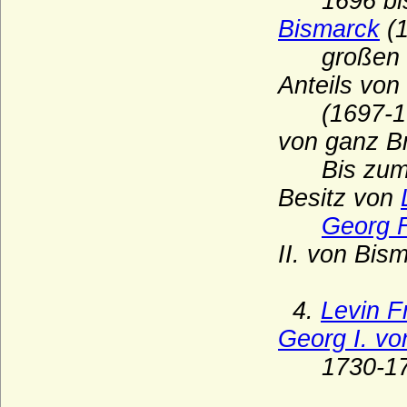
1696 bis 
Bismarck
(1
Eickstedt
großen Hof
Einsiedel (Herren und Reichsgrafen von
Einsiedel)
Anteils von
Einwinkel (Herren von Einwinkel)
(1697-1767)
Ekkehardiner
von ganz Br
Engelbrecht (1744, 1757), Engelbrechten
Bis zum Ve
(1684), Engelbrechten-Ilow (1882)
Besitz von
Engelbrechten (1728)
Georg F
Erdödy
II. von Bis
Erstes Grafenhaus Foix
Erstes Haus Anjou (Ingelgeriens)
4.
Levin F
Erwitte (Herren von Erwitte)
Georg I. vo
Erxleben (Herren von Erxleben)
1730-17
Esterházy de Galántha (ungarisch
Eszterházy), Freiherren, Grafen, Fürsten