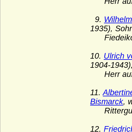
Herr auf B
Grafen von Frankenberg)
Fürstenberg (Reichsfreiherren von
Fürstenberg, preuss. Grafen)
9.
Wilhelm
1935), Soh
Fürstenstein (die Le Camus von
Fürstenstein)
Fiedeikom
Fürstenstein (die von Diede zum
Fürstenstein)
10.
Ulrich 
Fugger
1904-1943)
Galen (Herren, Reichsfreiherren,
Reichsgrafen, preussische Grafen von
Herr auf 
Galen)
Gallenberg (Herren und Reichsgrafen von
11.
Alberti
Gallenberg)
Bismarck
, 
Garmissen (Herren von Garmissen)
Rittergute
Gartow (Herren von Gartow)
Gersdorff (Herren, Freiherren, Grafen und
Reichsgrafen von Gersdorff)
12.
Friedri