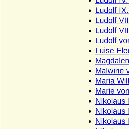
Ludolf IV
Haus Dunkeld
Ludolf IX
Haus Egmond
Ludolf VI
Haus Enriquez (Casa de Enriquez)
Ludolf VI
Haus Erbach
Ludolf vo
Haus Erdõdy
Luise Ele
Haus Este
Magdalen
Haus Farnese
Malwine 
Haus Flandern (Balduine)
Maria Wi
Haus Frankreich-Artois
Marie vo
Haus Frankreich-Courtenay (Maison
capétienne de Courtenay)
Nikolaus 
Haus Frankreich-Dreux
Nikolaus 
Haus Frankreich-Évreux
Nikolaus 
Haus Frankreich-Vermandois