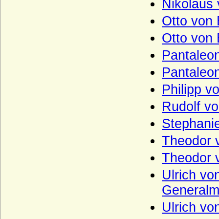
Nikolaus
Haus Fürstenberg (Fürstenhaus)
Otto von 
Haus Gediminas (Gediminiden)
Otto von 
Haus Gonzaga
Pantaleon
Haus Grailly (Haus Foix-Grailly)
Pantaleon
Haus Grimaldi
Philipp v
Haus Guise (Haus Lothringen-Guise)
Rudolf vo
Haus Habsburg (Habsburger)
Stephani
Haus Habsburg-Lothringen
Haus Hanau
Theodor v
Haus Hannover (Welfen)
Theodor 
Haus Hauteville
Ulrich vo
Haus Hohenlohe
Generalm
Haus Holland (Gerulfinger)
Ulrich vo
Haus Isenburg (Haus Ysenburg)