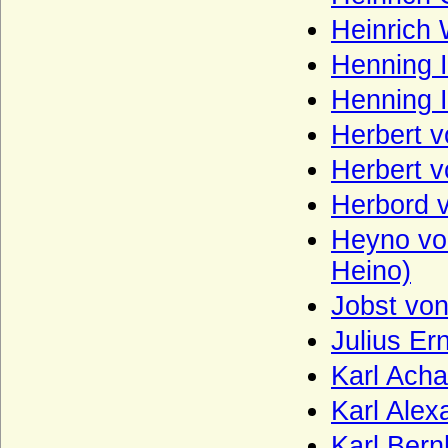
Haus Bourbon-Montpensier
Heinrich 
Haus Bourbon-Orleans (Haus Orleans)
Henning I
Haus Bourbon-Parma
Henning I
Haus Bourbon-Penthièvre
Herbert v
Haus Bourbon-Sizilien (Bourbon-Beider-
Herbert v
Sizilien, Neapel-Sizilien)
Herbord 
Haus Bourbon-Vendome
Heyno von
Haus Braganza
Heino)
Haus Brienne
Jobst vo
Haus Bruce
Julius Er
Haus Burgund - älteres Haus (Haus
Burgund-Portugal)
Karl Ach
Haus Burgund - älteres Haus (Herzöge
von Burgund 1032-1361)
Karl Alex
Haus Burgund-Ivrea
Karl Bern