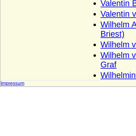
Valentin
Haus Jimenez
Valentin 
Haus Jülich
Wilhelm A
Haus Karadjordjevic (Karadordevic)
Briest)
Haus Kaunitz (Grafen von Kaunitz,
Wilhelm v
Kaunitz-Rietberg)
Wilhelm v
Haus Kettler
Graf
Haus Khevenhüller
Wilhelmin
Haus Kleve (Grafen von Kleve)
Impressum
Haus Lancaster
Haus La Tour d'Auvergne
Haus La Trémoille
Haus Leiningen
Haus Liechtenstein
Haus Ligne (Maison de Ligne)