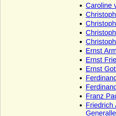
Caroline 
Hagen (Herren, Freiherren und Grafen
vom Hagen)
Christoph
Hagen (Herren von der Hagen)
Christoph
Hahn (Herren und Grafen von Hahn)
Christoph
Hake (Hacke), die märkischen von Hake
Christoph
Hardenberg (Freiherren, Grafen, Fürsten
Ernst Arm
von Hardenberg)
Harrach
Ernst Fri
Haslingen (Reichsritter, Reichsfreiherren,
Ernst Got
Reichsgrafen und preußische Grafen von
Haslingen)
Ferdinand
Hatzfeld (Herren, Reichsgrafen,
Ferdinand
Reichsfürsten)
Franz Pau
Haus Alba (Casa de Alba, Haus Álvarez de
Toledo)
Friedrich
Haus Albret (Maison d'Albret)
Generalle