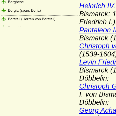
Borghese
Heinrich IV
Borgia (span. Borja)
Bismarck; 1
Borstell (Herren von Borstell)
Friedrich I.)
Bosoniden
Pantaleon I
Bothmer (Herren, Freiherren und Grafen
Bismarck (1
von Bothmer)
Christoph 
Bourbonen (Haus Bourbon, Maison
(1539-1604)
capétienne de Bourbon)
Levin Fried
Brand (Neumark), Herren von Brand
Bismarck (1
Brandt von Lindau
Döbbelin;
Brauchitsch (Familie von Brauchitsch)
Christoph G
Braunschweig (Herren von Braunschweig)
I. von Bism
Brause (Adelsfamilie von Brause)
Döbbelin;
Brederode (Herren und Grafen von
Georg Acha
Brederode)