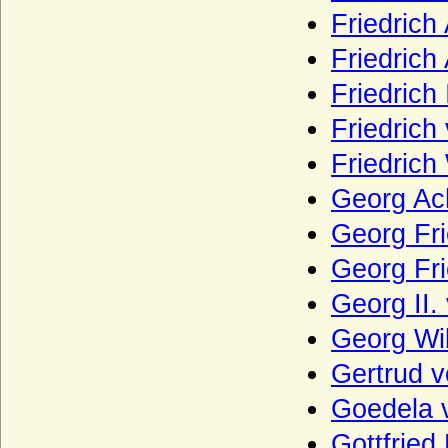
Haus Aldenburg-Bentinck
Friedrich
Haus Andechs
Friedric
Haus Anjou - älteres Haus
Friedrich
Haus Anjou - jüngeres Haus (Haus Valois-
Friedrich
Anjou)
Haus Arenberg
Friedrich
Haus Auersperg
Georg Ac
Haus Auvergne-Poitou (Ramnulfiden)
Georg Fri
Haus Avesnes
Georg Fri
Haus Avis
Georg II.
Haus Barcelona
Georg Wil
Haus Battenberg (Mountbatten)
Gertrud v
Haus Beaufort
Goedela 
Haus Beauharnais
Gottfried