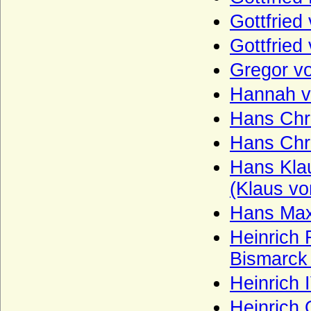
Haus Bentheim-Steinfurt
Gottfrie
Haus Bentheim-Tecklenburg
Gottfrie
Haus Bentinck
Gregor v
Haus Bernadotte
Hannah v
Haus Béthune (Maison de Béthune)
Hans Chri
Haus Biron von Kurland
Hans Chri
Haus Blois (Haus Blois-Champagne,
Theobaldinder)
Hans Klau
Haus Bonaparte
(Klaus vo
Haus Boulogne
Hans Max
Haus Bourbon-Anjou (Bourbon-Spanien)
Heinrich 
Haus Bourbon-Condé
Bismarck 
Haus Bourbon-Conti
Heinrich 
Haus Bourbon-Dampierre (Maison de
Dampierre-Bourbon)
Heinrich 