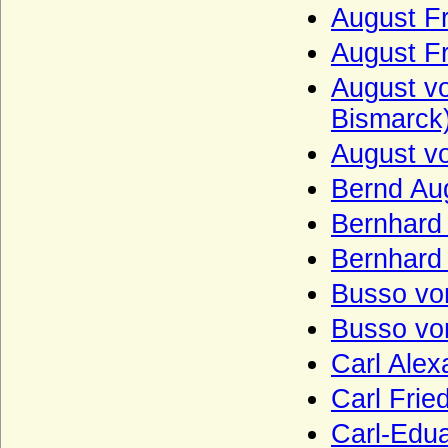
Grassalkovich de Gyarak (Grassalkovič,
August Fr
Grassalkovics), Freiherren, Grafen,
Fürsten
August Fr
Greifen
August vo
Greiffenberg (Herren von Greiffenberg)
Bismarck
Groeben (Herren und Grafen von der
August vo
Groeben)
Bernd Au
Grolman (Herren von Grolman)
Bernhard 
Grüter (v. Grüter, v. Diepenbroick-Grüter
u. v. Grüter-Morrien), Herren und
Bernhard
Freiherren
Busso von
Grumbkow
Busso von
Güntersberg (Herren von Güntersberg)
Gundlach (Herren von Gundlach)
Carl Ale
Hacke (Herren und Grafen von Hacke)
Carl Frie
Haeseler (Häseler), Herren und Grafen
Carl-Edu
von