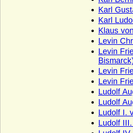
Haus Burgund - jüngeres Haus
Karl Gust
(burgundische Valois)
Karl Ludo
Haus Castell
Klaus vo
Haus Chabot (Maison de Chabot)
Levin Chr
Haus Chalon
Levin Fri
Haus Château-Landon
Bismarck
Haus Châtillon
Levin Fri
Haus Cirksena
Levin Fri
Haus Clary-Aldringen
Haus Courtenay (Älteres Haus Courtenay)
Ludolf Au
Haus Croy
Ludolf Au
Haus Czartoryski
Ludolf I.
Haus Dampierre
Ludolf II
Haus della Rovere