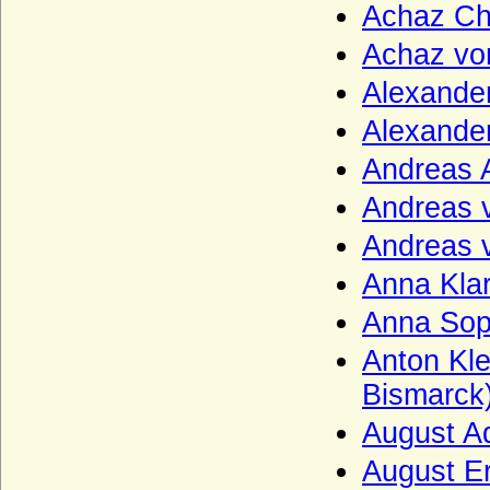
Achaz Ch
Grafen von Schwerin (Altes Grafenhaus
Schwerin)
Achaz von
Grafen von Sulz
Alexande
Grafen von Tecklenburg
Alexande
Grafen von Truhendingen
Andreas 
Grafen von Urach
Andreas 
Grafen von Virneburg
Andreas 
Grafen von Weimar (Gräfliches Haus
Anna Kla
Weimar)
Anna Sop
Grafen von Wernigerode
Grafen von Wertheim
Anton Kl
Bismarck
Grafen von Wittgenstein (Grafen von
Battenberg und Wittgenstein)
August Ad
Grafen zu Stolberg (Gräfliches Haus
Stolberg)
August Er