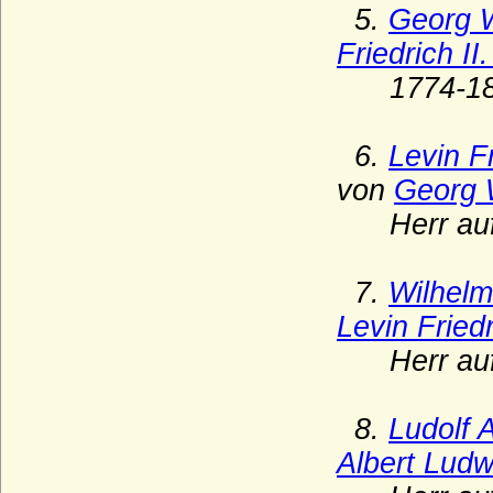
5.
Georg W
Eulenburg (Freiherren und Grafen zu
Eulenburg, Fürsten zu Eulenburg-
Friedrich I
Hertefeld)
1774-18
Ezzonen
Faber (Freiherren von Faber)
6.
Levin F
Familie der Archambault (Ältestes Haus
von
Georg 
Bourbon)
Herr auf B
Festetics (Festetics von Tolna)
Finck von Finckenstein (Reichsgrafen und
Grafen)
7.
Wilhelm
Levin Fried
Flanss (Flanß)
Herr auf B
Flemming (Freiherren und Grafen von
Flemming)
Flotow
8.
Ludolf 
Folkunger
Albert Lud
Frankenberg (Herren, Freiherren und