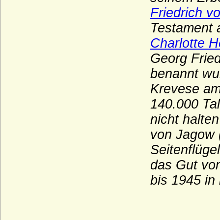
Friedrich v
Burchardinger, rätische (Hunfridinger)
Testament 
Burgsdorff (Herren von Burgsdorff)
Charlotte H
Burgundische Welfen (Rudolfinger, Ältere
Welfen)
Georg Fried
Burkersroda (Herren v. Burkersroda),
benannt wur
Reichsfrhn. u. Reichsgrfn v. Zech, Grfn v.
Zech-Burkersroda
Krevese am 
140.000 Tal
Bussche, von dem
nicht halte
Buviniden
von Jagow 
Bylandt
Seitenflüge
Callenberg
das Gut von
Carnitz (Herren und Grafen von Carnitz)
bis 1945 in
Chlum (Slavata von Chlum und
Koschumberg)
Chotek von Chotkowa und Wognin