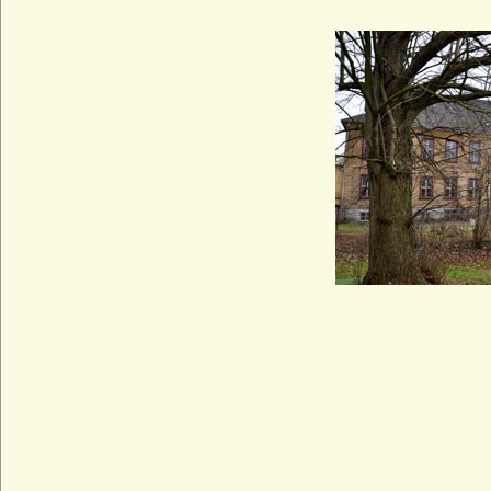
Christalnigg (Christalnigg von und zu
Gillitzstein)
Colloredo, Freiherren, Grafen und Fürsten
Cornberg (Herren und Freiherren von
Cornberg)
Crailsheim (Creilsheim), Herren,
Reichsfreiherren und Grafen von
Crailsheim
Crausen (Herren und Freiherren von
Crausen)
Czekelius von Rosenfeld
Czernin von und zu Chudenitz
Czettritz und Neuhaus (böhmische
Freiherren, preußische Freiherren und
preußische Grafen von C.)
Danckelmann (Reichsritter,
Reichsfreiherren und preußische Grafen)
Danneskiold-Laurvig (Danneskjold-