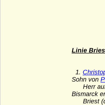
Laurvig)
Danneskiold-Samsöe (Danneskjold-
Samsøe)
Daun (Reichsritter, Reichsgrafen von
Daun)
Decken (Herren, Freiherren und Grafen
von der Decken)
Degenfeld (Herren, Reichsfreiherren,
Reichsgrafen von Degenfeld)
Linie Bries
della Torre (Torriani, von Thurn)
de la Motte Fouqué (Adelsfamilie de la
Motte Fouqué)
1.
Christo
Dessewffy von Czernek und Tarkeö
Sohn von
P
(Freiherren, Grafen)
Herr auf
Dewitz
Bismarck e
Diepenbroick (Reichsfreiherren,
Freiherren, Reichsgrafen und Grafen von
Briest (de
Diepenbroick)