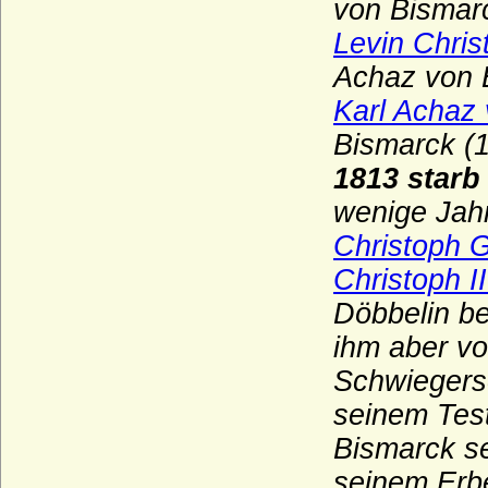
von Bismar
Bredow (Adelsfamilie von Bredow)
Levin Chris
Briesen (Die Herren von Briesen-
Neumark/Pommern)
Achaz von 
Briest (Adelsfamilie von Briest)
Karl Achaz
Brockdorff
Bismarck (
Bröcker (Broecker), Herren von Bröcker)
1813 starb
Broel-Plater, Herren und Grafen von dem
wenige Jahr
Broel genannt Plater
Christoph G
Brunonen
Christoph I
Buddenbrock (Herren und Freiherren von
Döbbelin b
Buddenbrock)
ihm aber vo
Bülow (Herren, Freiherren, Grafen und
Fürsten von Bülow)
Schwiegerso
Bünau (Herren und Reichsgrafen von
seinem Tes
Bünau)
Bismarck s
Burchardinger, französische
seinem Erbe
(Bourchardides)