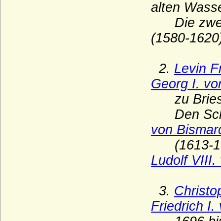
alten Wasse
Dieskau (Herren von Dieskau, auch
Die zweite
Freiherren von Dieskau)
(1580-1620)
Dietrichstein
Dönhoff (Reichsgrafen und Reichsfürsten
von Dönhoff)
2.
Levin F
Dörnberg (Freiherren von Dörnberg)
Georg I. vo
Dohna
zu Briest)
Dolgorukij (Dolgoruky, Dolgoroukov)
Den Schönh
von Bismar
Drössel (Herren von der Drössel)
(1613-16
Dürckheim (Herren von) sowie Freiherren
und Grafen Eckbrecht von Dürckheim(-
Ludolf VIII
Montmartin)
Dyhrn (Dyherrn, Dyhern), Herren,
Freiherren und Grafen
3.
Christo
Eggenberg
Friedrich I
Eichstedt (Herren von Eichstedt)