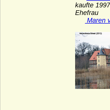
Geßler (Herren und Grafen von Geßler)
kaufte 1997
Gilsa (Herren und Freiherren von und zu
Ehefrau
Gilsa)
Maren v
Glaubitz (Herren und Freiherren von
Glaubitz)
Görne (Herren von Görne)
Goldbeck (Goldbeck und Reinhardt),
Herren von Goldbeck
Goltz (Herren, Freiherren und Grafen von
der Goltz)
Graevenitz (Grävenitz, von)
Grafen von Abenberg
Grafen von Abensberg (Abensberger)
Grafen von Althann
Grafen von Armagnac (Haus Lomagne)
Grafen von Bentheim