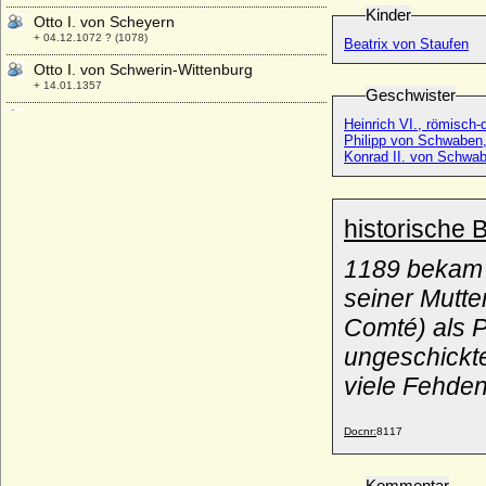
Kinder
Otto I. von Scheyern
+ 04.12.1072 ? (1078)
Beatrix von Staufen
Otto I. von Schwerin-Wittenburg
+ 14.01.1357
Geschwister
Otto I. von Solms-Braunfels
Heinrich VI., römisch-
+ nach 05.03.1410
Philipp von Schwaben
Konrad II. von Schwa
Otto I. von Tecklenburg
* um 1185; + 11.09.1263
Otto I. zu Solms-Laubach
historische 
* 11.05.1496; + 14.05.1522
Otto I., römisch-deutscher Kaiser
1189 bekam O
* 23.11.912; + 07.05.973
seiner Mutte
Otto II. der Milde von Braunschweig-
Comté) als P
Göttingen
* 25.03.1290; + 30.08.1344
ungeschickte
Otto II. der Siegreiche von Braunschweig-
viele Fehden
Lüneburg
* 1439; + 09.01.1471
Docnr:
8117
Otto II. von Abenberg
+ nach 1108
Kommentar