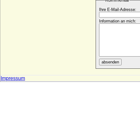
Otto II. von Anhalt-Aschersleben
* um 1260; + 1315/1316
Ihre E-Mail-Adresse:
Otto II. von Bayern, Herzog
* 07.04.1206; + 29.11.1253
Information an mich:
Otto II. von Bentheim (Otto II. von
Bentheim-Tecklenburg)
+ um 1279
Otto II. von Brandenburg (genannt der
Freigiebige)
* nach 1148; + 04.07.1205
absenden
Otto II. von Braunschweig-Göttingen (Otto
der Einäugige)
* um 1380; + 18.02.1463
Impressum
Otto II. von Braunschweig-Lüneburg (Otto
II. der Strenge)
* um 1266; + 10.04.1330
Otto II. von Habsburg, Graf
+ 08.11.1111
Otto II. von Nassau-Dillenburg
* um 1300; + 1350
Otto II. von Pommern-Stettin
* 1380; + 27.03.1428