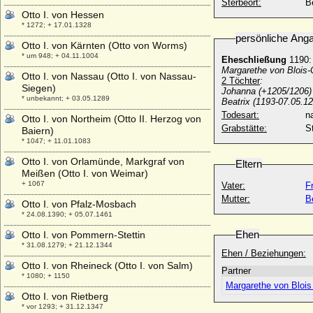
Sterbeort:
B
Otto I. von Hessen
* 1272; + 17.01.1328
persönliche Ang
Otto I. von Kärnten (Otto von Worms)
* um 948; + 04.11.1004
Eheschließung
1190:
Margarethe von Blois-
Otto I. von Nassau (Otto I. von Nassau-
2 Töchter
:
Siegen)
Johanna (+1205/1206
* unbekannt; + 03.05.1289
Beatrix (1193-07.05.1
Todesart:
na
Otto I. von Northeim (Otto II. Herzog von
Grabstätte:
S
Baiern)
* 1047; + 11.01.1083
Otto I. von Orlamünde, Markgraf von
Eltern
Meißen (Otto I. von Weimar)
+ 1067
Vater:
F
Mutter:
B
Otto I. von Pfalz-Mosbach
* 24.08.1390; + 05.07.1461
Ehen
Otto I. von Pommern-Stettin
* 31.08.1279; + 21.12.1344
Ehen / Beziehungen:
Otto I. von Rheineck (Otto I. von Salm)
Partner
* 1080; + 1150
Margarethe von Blois 
Otto I. von Rietberg
* vor 1293; + 31.12.1347