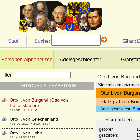
Otto I. von Bentheim
* um 1142; + 1208
Otto I. von Braunschweig-Göttingen (Otto
der Quade)
* 1340; + 13.12.1394
Otto I. von Braunschweig-Lüneburg (Otto
das Kind)
Start
Suche:
an:
D
* 1204; + 09.06.1252
Otto I. von Bayern, Herzog (Otto I. der
Rotkopf)
Personen alphabetisch
Adelsgeschlechter
Grabstät
* 1117; + 11.07.1183
Otto I. von Bayern, König
Filter:
Otto I. von Burgun
* 27.04.1848; + 11.10.1916
Stammbaum anzeigen
PERSONEN ALPHABETISCH
Otto I. von Brandenburg
* 11.03.1126; + 07.03.1184
Otto I. von Burgu
Otto I. von Burgund (Otto von
Pfalzgraf von Bu
Hohenstaufen)
Adelsgeschlecht:
Sta
* 1170; + 13.01.1200
Otto I. von Griechenland
Stammdaten
* 01.06.1815; + 26.07.1867
geboren:
1
Otto I. von Hahn
gestorben:
1
* ?; + 12.02.1547