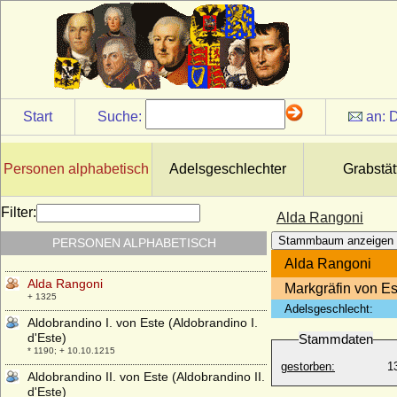
Albrecht zu Erbach-Fürstenau (Albrecht
August Ludwig zu Erbach-Fürstenau)
* 18.05.1787; + 28.07.1851
Albrecht zu Schaumburg-Lippe
* 24.10.1869; + 25.12.1942
Albrecht zu Solms-Braunfels
Start
Suche:
an:
D
* 10.02.1841; + 08.03.1901
Albrycht Radziwill (Albrecht Radziwill)
* 1478; + 05.07.1519
Personen alphabetisch
Adelsgeschlechter
Grabstät
Alda ex Francorum genere Teutonicorum
(Hilda)
Filter:
Alda Rangoni
* 910 ?; + 932
Stammbaum anzeigen
PERSONEN ALPHABETISCH
Alda d'Este
* 18.07.1333; + 1381
Alda Rangoni
Alda Rangoni
Markgräfin von Es
+ 1325
Adelsgeschlecht:
Aldobrandino I. von Este (Aldobrandino I.
d'Este)
Stammdaten
* 1190; + 10.10.1215
gestorben:
1
Aldobrandino II. von Este (Aldobrandino II.
d'Este)