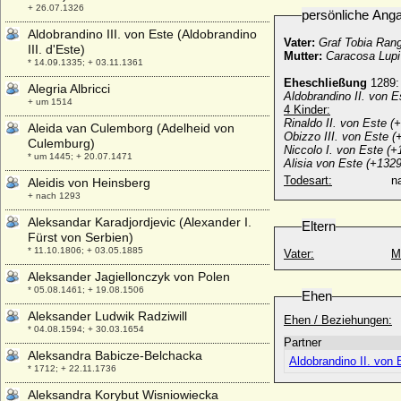
+ 26.07.1326
persönliche Ang
Aldobrandino III. von Este (Aldobrandino
Vater:
Graf Tobia Ran
III. d'Este)
Mutter:
Caracosa Lupi
* 14.09.1335; + 03.11.1361
Eheschließung
1289:
Alegria Albricci
Aldobrandino II. von E
+ um 1514
4 Kinder:
Rinaldo II. von Este (
Aleida van Culemborg (Adelheid von
Obizzo III. von Este (
Culemburg)
Niccolo I. von Este (+
* um 1445; + 20.07.1471
Alisia von Este (+132
Todesart:
na
Aleidis von Heinsberg
+ nach 1293
Aleksandar Karadjordjevic (Alexander I.
Eltern
Fürst von Serbien)
* 11.10.1806; + 03.05.1885
Vater:
M
Aleksander Jagiellonczyk von Polen
* 05.08.1461; + 19.08.1506
Ehen
Aleksander Ludwik Radziwill
Ehen / Beziehungen:
* 04.08.1594; + 30.03.1654
Partner
Aleksandra Babicze-Belchacka
Aldobrandino II. von 
* 1712; + 22.11.1736
Aleksandra Korybut Wisniowiecka