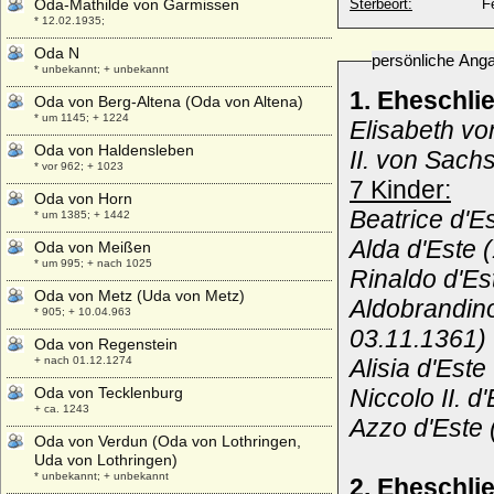
Oda-Mathilde von Garmissen
Sterbeort:
F
* 12.02.1935;
Oda N
persönliche Ang
* unbekannt; + unbekannt
1. Eheschli
Oda von Berg-Altena (Oda von Altena)
* um 1145; + 1224
Elisabeth vo
Oda von Haldensleben
II. von Sach
* vor 962; + 1023
7 Kinder:
Oda von Horn
Beatrice d'E
* um 1385; + 1442
Alda d'Este
Oda von Meißen
* um 995; + nach 1025
Rinaldo d'E
Oda von Metz (Uda von Metz)
Aldobrandino
* 905; + 10.04.963
03.11.1361)
Oda von Regenstein
+ nach 01.12.1274
Alisia d'Est
Oda von Tecklenburg
Niccolo II. 
+ ca. 1243
Azzo d'Este 
Oda von Verdun (Oda von Lothringen,
Uda von Lothringen)
* unbekannt; + unbekannt
2. Eheschli