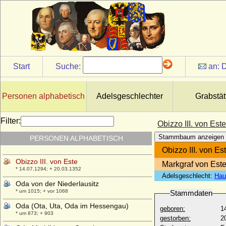
Start
Suche:
an:
D
Personen alphabetisch
Adelsgeschlechter
Grabstät
Obizzo I. von Este (Obizzo I. d'Este)
Filter:
Obizzo III. von Este
* um 1110; + 25.12.1193
Stammbaum anzeigen
PERSONEN ALPHABETISCH
Obizzo II. von Este (Obizzo II. d'Este)
* 1247; + 13.02.1293
Obizzo III. von Es
Obizzo III. von Este
Markgraf von Est
* 14.07.1294; + 20.03.1352
Adelsgeschlecht:
Hau
Oda von der Niederlausitz
* um 1015; + vor 1068
Stammdaten
Oda (Ota, Uta, Oda im Hessengau)
geboren:
1
* um 873; + 903
gestorben:
2