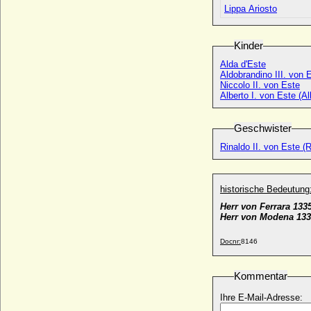
Bourgogne)
Lippa Ariosto
* 1166; + 06.07.1218
Odo von Aquitanien (Otto von Aquitanien,
Kinder
Eudes von Aquitanien)
* um 1012; + 10.03.1039
Alda d'Este
Aldobrandino III. von E
Odo von Burgund (Eudes de Bourgogne-
Niccolo II. von Este
Nevers)
Alberto I. von Este (Al
* 1231; + 04.08.1266
Odo von Orleans (Udo von Orleans, Udo
Geschwister
im Lahngau)
+ 834
Rinaldo II. von Este (R
Odo von Paris (Eudes de Paris, Eudes Ier
de France)
* um 860; + 01.01.898
historische Bedeutung
Herr von Ferrara 133
Odoardo I. Farnese
Herr von Modena 133
* 28.04.1612; + 11.09.1646
Odoardo II. Farnese
Docnr:
8146
* 12.08.1666; + 06.09.1693
Odon von Posen (Odon Poznañski)
Kommentar
* um 1145; + 20.04.1194
Ihre E-Mail-Adresse:
Odylia zu Castell-Castell
* 26.10.1939;