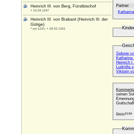
Partner
Heinrich III. von Berg, Fürstbischof
+ 14.04.1197
Katharin
Heinrich III. von Brabant (Heinrich III. der
Gütige)
Kinde
* um 1231; + 28.02.1261
Heinrich III. von Braunschweig-
Grubenhagen
Gesch
* 1416; + 27.05.1464
Sidonie v
Heinrich III. von Breslau (Henryk III. Biały,
Katharina
Heinrich III. der Weiße)
Heinrich I
* 1227; + 03.12.1266
Ludmilla 
Viktorin v
Heinrich III. von Fürstenberg, Graf
* vor 1327; + 23.02.1367
Heinrich III. von Hessen (Heinrich III. der
Kommenta
Reiche)
seinen Soh
* 15.10.1441; + 13.01.1483
Ernennung 
Grafschaf
Heinrich III. von Löwen
* um 1060; + 05.02.1095
Docnr:
8186
Heinrich III. von Mecklenburg-Schwerin,
Herzog
Komm
* 1337; + 24.04.1383