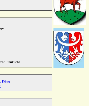
ngen:
zer Pfarrkirche
, König
)