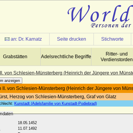
an:
Dr. Karnatz
Seite drucken
Stichworte
Ritter- und
Grabstätten
Adelsrechtliche Begriffe
Verdienstorden
 II. von Schlesien-Münsterberg (Heinrich der Jüngere von Münst
m anzeigen
h II. von Schlesien-Münsterberg (Heinrich der Jüngere von Mün
ürst, Herzog von Schlesien-Münsterberg, Graf von Glatz
chlecht:
Kunstadt (Adelsfamilie von Kunstadt-Podiebrad)
mdaten
18.05.1452
:
11.07.1492