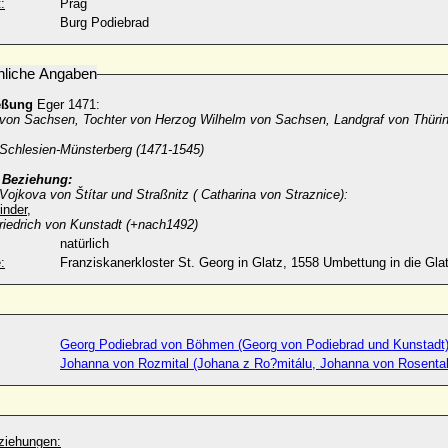
:
Prag
Burg Podiebrad
nliche Angaben
eßung
Eger 1471:
 von Sachsen, Tochter von Herzog Wilhelm von Sachsen, Landgraf von Thüri
Schlesien-Münsterberg (1471-1545)
e Beziehung:
Vojkova von Štítar und Straßnitz ( Catharina von Straznice):
inder,
riedrich von Kunstadt (+nach1492)
natürlich
:
Franziskanerkloster St. Georg in Glatz, 1558 Umbettung in die Glat
Georg Podiebrad von Böhmen (Georg von Podiebrad und Kunstadt)
Johanna von Rozmital (Johana z Ro?mitálu, Johanna von Rosental
ziehungen: