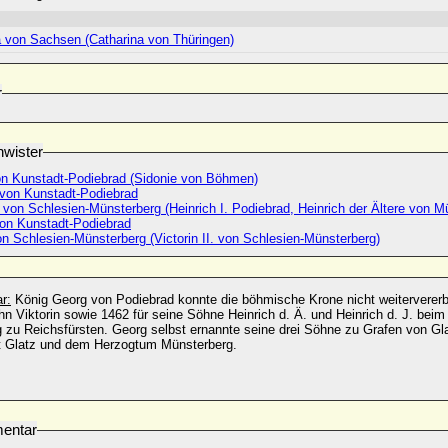
a von Sachsen (Catharina von Thüringen)
r
wister
on Kunstadt-Podiebrad (Sidonie von Böhmen)
 von Kunstadt-Podiebrad
. von Schlesien-Münsterberg (Heinrich I. Podiebrad, Heinrich der Ältere von M
von Kunstadt-Podiebrad
on Schlesien-Münsterberg (Victorin II. von Schlesien-Münsterberg)
r:
König Georg von Podiebrad konnte die böhmische Krone nicht weitervererbe
n Viktorin sowie 1462 für seine Söhne Heinrich d. Ä. und Heinrich d. J. beim K
zu Reichsfürsten. Georg selbst ernannte seine drei Söhne zu Grafen von Gla
t Glatz und dem Herzogtum Münsterberg.
entar