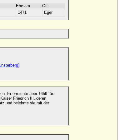
Ehe am
Ort
1471
Eger
ünsterberg)
n. Er erreichte aber 1459 für
aiser Friedrich III. deren
tz und belehnte sie mit der