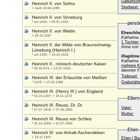
Geburtsort
Heinrich II. von Solms
Sterbeort:
+ nach 16.04.1280
Heinrich II. von Virneburg
* um 1244; + 05.01.1332
persö
Heinrich II. von Wettin
Eheschli
+ 28.12.1187
Katharina
1 Tochter:
Heinrich II. der Milde von Braunschweig-
Anna von 
Lüneburg (Heinrich I.)
* um 1355; + 14.10.1416
Illegitim
Katharina 
Heinrich II., römisch-deutscher Kaiser
mehrere K
* 06.05.973; + 13.07.1024
darunter F
Todesart:
Heinrich III. der Erlauchte von Meißen
Grabstätte
* 1215; + 15.02.1288
Heinrich III. (Henry III.) von England
* 01.10.1207; + 16.11.1272
Eltern
Heinrich III. Reuss, Dr. Dr.
Vater:
* 27.07.1919; + 07.06.1993
Mutter:
Heinrich III. Reuss von Schleiz
* 31.10.1603; + 12.07.1640
Ehen
Heinrich III. von Anhalt-Aschersleben
+ 10.11.1307
Ehen / Be