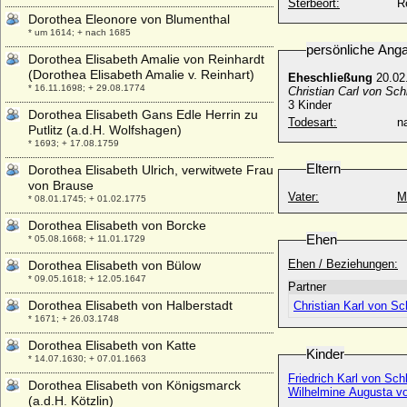
Sterbeort:
R
Dorothea Eleonore von Blumenthal
* um 1614; + nach 1685
persönliche Ang
Dorothea Elisabeth Amalie von Reinhardt
(Dorothea Elisabeth Amalie v. Reinhart)
Eheschließung
20.02
* 16.11.1698; + 29.08.1774
Christian Carl von Sch
3 Kinder
Dorothea Elisabeth Gans Edle Herrin zu
Todesart:
na
Putlitz (a.d.H. Wolfshagen)
* 1693; + 17.08.1759
Eltern
Dorothea Elisabeth Ulrich, verwitwete Frau
von Brause
Vater:
M
* 08.01.1745; + 01.02.1775
Dorothea Elisabeth von Borcke
Ehen
* 05.08.1668; + 11.01.1729
Ehen / Beziehungen:
Dorothea Elisabeth von Bülow
* 09.05.1618; + 12.05.1647
Partner
Dorothea Elisabeth von Halberstadt
Christian Karl von Sc
* 1671; + 26.03.1748
Dorothea Elisabeth von Katte
Kinder
* 14.07.1630; + 07.01.1663
Friedrich Karl von Sch
Dorothea Elisabeth von Königsmarck
Wilhelmine Augusta vo
(a.d.H. Kötzlin)