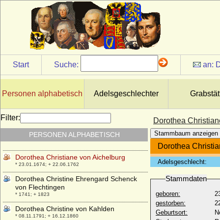
von Biron)
* 21.08.1793; + 19.09.1862
Dorothea Brockdorff
* 1596; + 1630
Dorothea Charlotte Emilie von Saldern
* 18.11.1742; + 18.07.1813
Start
Suche:
an:
D
Dorothea Charlotte von Brandenburg-
Ansbach
* 28.11.1661; + 15.11.1705
Personen alphabetisch
Adelsgeschlechter
Grabstät
Dorothea Charlotte von Brandenburg-
Kulmbach
* 15.03.1691; + 18.03.1712
Filter:
Dorothea Christian
Dorothea Christiane Gans Edle Herrin zu
Stammbaum anzeigen
PERSONEN ALPHABETISCH
Putlitz (a.d.H. Eickerhof)
* vor 1682 (um 1662 ?); + ?
Dorothea Christia
Dorothea Christiane von Aichelburg
Adelsgeschlecht:
* 23.01.1674; + 22.06.1762
Stammdaten
Dorothea Christine Ehrengard Schenck
von Flechtingen
geboren:
2
* 1741; + 1823
gestorben:
2
Dorothea Christine von Kahlden
Geburtsort:
N
* 08.11.1791; + 16.12.1860