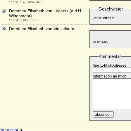
* 1608; + vor 1637/1640
Geschwister
Dorothea Elisabeth von Lüderitz (a.d.H.
Wittenmoor)
keine erfasst
* 1654; + 13.08.1705
Dorothea Elisabeth von Vintzelberg
(Dorothea Elisabeth von Vinzelberg)
* 02.05.1650; + 01.02.1692
Docnr:
8260
Dorothea Elisabeth Wilhelmine von Briest
* ?; + 21.06.1811
Kommentar
Dorothea Friederike Agnes von
Hardenberg
Ihre E-Mail-Adresse:
* 06.04.1721; + 04.11.1761
Information an mich:
Dorothea Friederike Johanna von
Barsewisch
* 09.04.1784; + 16.10.1855
Dorothea Friederike Luise von Bredow
* nach 1732; + ?
Dorothea Friederike Luise von Hertzberg
* 1748; + 06.03.1826
absenden
Dorothea Friederike von Brandenburg-
Ansbach
Impressum
* 22.08.1676; + 13.03.1731