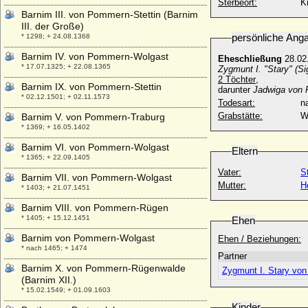
Sterbeort:
K
Barnim III. von Pommern-Stettin (Barnim
III. der Große)
persönliche Ang
* 1298; + 24.08.1368
Barnim IV. von Pommern-Wolgast
Eheschließung
28.02
* 17.07.1325; + 22.08.1365
Zygmunt I. "Stary" (S
2 Töchter
,
Barnim IX. von Pommern-Stettin
darunter
Jadwiga von P
* 02.12.1501; + 02.11.1573
Todesart:
na
Grabstätte:
W
Barnim V. von Pommern-Traburg
* 1369; + 16.05.1402
Barnim VI. von Pommern-Wolgast
Eltern
* 1365; + 22.09.1405
Vater:
S
Barnim VII. von Pommern-Wolgast
Mutter:
H
* 1403; + 21.07.1451
Barnim VIII. von Pommern-Rügen
* 1405; + 15.12.1451
Ehen
Barnim von Pommern-Wolgast
Ehen / Beziehungen:
* nach 1465; + 1474
Partner
Barnim X. von Pommern-Rügenwalde
Zygmunt I. Stary von 
(Barnim XII.)
* 15.02.1549; + 01.09.1603
Kinder