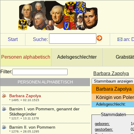
Barbara von Taubenheim (a.d.H.
Zimmerbude am Frischen Haff bei
Fischhausen, Ostpr.)
* keine Daten; + keine Daten
Barbara von Warnstedt
* vor 1585; + nach 1617
Start
Suche:
an:
D
Barbara von Wernsdorff
* 1547; + 21.10.1607
Barbara von Windisch-Graetz
Personen alphabetisch
Adelsgeschlechter
Grabstät
* 1519; + 09.08.1580
Barbara von Württemberg
Filter:
Barbara Zapolya
* 04.12.1593; + 08.05.1627
Stammbaum anzeigen
PERSONEN ALPHABETISCH
Barbara von Wulffen
* 01.09.1892; + 20.04.1971
Barbara Zapolya
Barbara Zapolya
Königin von Polen
* 1495; + 02.10.1515
Adelsgeschlecht:
Barnim I. von Pommern, genannt der
Städtegründer
Stammdaten
* 1217; + 13.11.1278
geboren:
1
Barnim II. von Pommern
gestorben:
0
* 1276; + 28.05.1295