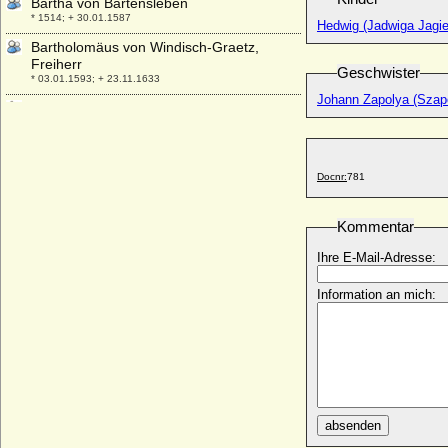
Bartha von Bartensleben
* 1514; + 30.01.1587
Hedwig (Jadwiga Jagie
Bartholomäus von Windisch-Graetz,
Freiherr
Geschwister
* 03.01.1593; + 23.11.1633
Johann Zapolya (Szap
Bathildis von Anhalt-Dessau
* 29.12.1837; + 10.02.1902
Bathildis zu Schaumburg-Lippe
* 21.05.1873; + 06.04.1962
Docnr:
781
Bathildis zu Schaumburg-Lippe
* 11.11.1903; + 29.06.1983
Kommentar
Baudouin I. von Belgien
* 07.09.1930; + 31.07.1993
Ihre E-Mail-Adresse:
Bderrud (Biletrude) N
Information an mich:
* 1025; + 1048 ?
Beata Antoinette Augusta Berregaard
* 25.09.1780; + 22.11.1843
Beata von Cronberg
* um 1580; + 11.06.1610
Beata von Schwerin-Boitzenburg
absenden
+ vor 1340