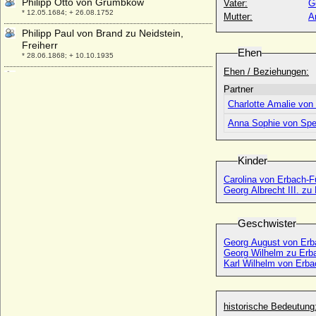
Philipp Otto von Grumbkow
Vater:
G
* 12.05.1684; + 26.08.1752
Mutter:
A
Philipp Paul von Brand zu Neidstein,
Freiherr
Ehen
* 28.06.1868; + 10.10.1935
Ehen / Beziehungen:
Philipp Prince Mountbatten
* 10.06.1921;
Partner
Charlotte Amalie von
Philipp Reinhard I. zu Solms-Hohensolms,
Graf
Anna Sophie von Spe
* 24.07.1593; + 18.06.1635
Philipp Reinhard II. zu Solms-Hohensolms
Kinder
* 18.06.1615; + 20.07.1665
Carolina von Erbach-F
Philipp Reinhard von Hanau-Lichtenberg
Georg Albrecht III. zu
(Philipp Reinhard von Hanau-
Münzenberg)
* 02.08.1664; + 04.10.1712
Geschwister
Philipp Reinhard zu Solms-Hohensolms-
Georg August von Erb
Lich, Fürst
Georg Wilhelm zu Erb
* 27.11.1934; + 28.07.2015*
Karl Wilhelm von Erba
Philipp Sigismund von Veltheim (Philipp
Sigmund von Veltheim)
* 20.10.1600; + 24.05.1646
historische Bedeutung