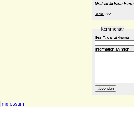
Philipp V. von Frankreich (Philipp V.
Graf zu Erbach-Fürs
genannt der Lange)
* 17.11.1291; + 03.01.1322
Docnr:
8282
Philipp V. von Hanau-Lichtenberg
* 21.02.1541; + 02.06.1599
Kommentar
Philipp V. von Spanien (Felipe V.)
Ihre E-Mail-Adresse:
* 19.12.1683; + 09.07.1746
Philipp von Belgien (Philippe von
Information an mich:
Flandern)
* 24.03.1837; + 17.11.1905
Philipp von Belgien (Philippe von Belgien),
König
* 15.04.1960;
Philipp von Bismarck (Philipp Georg Klaus
absenden
von Bismarck)
* 13.04.1844; + 18.10.1894
Philipp von Brabant (Philipp von Saint-Pol)
Impressum
* 25.07.1404; + 04.08.1430
Philipp von Cleve-Ravenstein (Philipp von
Kleve)
* 1456; + 28.01.1528
Philipp von Courtenay (Philippe I. de