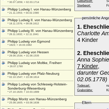
Geburtsort:
S
* 30.07.1659; + 02.03.1714
Sterbeort:
F
Philipp Ludwig I. von Hanau-Münzenberg
* 21.11.1553; + 04.02.1580
persönliche Ang
Philipp Ludwig II. von Hanau-Münzenberg
* 18.11.1576; + 09.08.1612
1. Eheschli
Philipp Ludwig III. von Hanau-Münzenberg
Charlotte Am
* 26.11.1632; + 12.11.1641
4 Kinder
Philipp Ludwig von Egmond
* 1623; + 16.03.1682
2. Eheschli
Philipp Ludwig von Hessen
* 29.06.1534; + 31.08.1535
Anna Sophie
Philipp Ludwig von Moltke, Freiherr
7 Kinder,
+ 26.07.1780
darunter Geo
Philipp Ludwig von Pfalz-Neuburg
* 02.10.1547; + 22.08.1614
02.05.1778)
Philipp Ludwig von Schleswig-Holstein-
Todesart:
na
Sonderburg-Wiesenburg
Grabstätte:
K
* 27.10.1620; + 10.03.1689
Philipp Moritz von Hanau-Münzenberg
Eltern
* 25.08.1605; + 03.08.1638