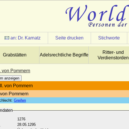
an:
Dr. Karnatz
Seite drucken
Stichworte
Ritter- und
Grabstätten
Adelsrechtliche Begriffe
Verdienstorden
I. von Pommern
m anzeigen
II. von Pommern
 von Pommern
chlecht:
Greifen
mdaten
1276
:
28.05.1295