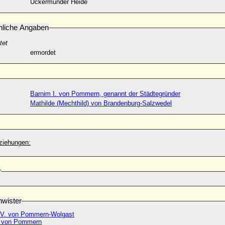
Ückermünder Heide
nliche Angaben
tet
ermordet
Barnim I. von Pommern, genannt der Städtegründer
Mathilde (Mechthild) von Brandenburg-Salzwedel
ziehungen:
r
wister
IV. von Pommern-Wolgast
a von Pommern