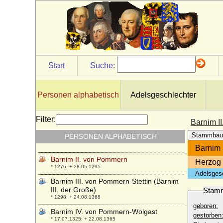
* vor 1585; + nach 1617
Barbara von Wernsdorff
* 1547; + 21.10.1607
Barbara von Windisch-Graetz
* 1519; + 09.08.1580
Barbara von Württemberg
Start
Suche:
* 04.12.1593; + 08.05.1627
Barbara von Wulffen
* 01.09.1892; + 20.04.1971
Personen alphabetisch
Adelsgeschlechter
Barbara Zapolya
* 1495; + 02.10.1515
Filter:
Barnim I
Barnim I. von Pommern, genannt der
Stammbau
PERSONEN ALPHABETISCH
Städtegründer
* 1217; + 13.11.1278
Barnim 
Barnim II. von Pommern
Herzog
* 1276; + 28.05.1295
Adelsges
Barnim III. von Pommern-Stettin (Barnim
III. der Große)
Stam
* 1298; + 24.08.1368
geboren:
Barnim IV. von Pommern-Wolgast
gestorben
* 17.07.1325; + 22.08.1365