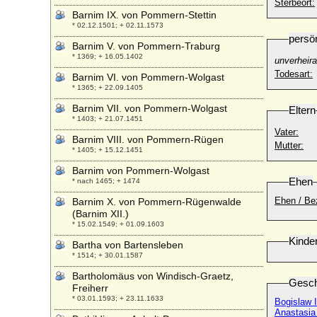
Sterbeort:
Barnim IX. von Pommern-Stettin
* 02.12.1501; + 02.11.1573
persö
Barnim V. von Pommern-Traburg
* 1369; + 16.05.1402
unverheira
Todesart:
Barnim VI. von Pommern-Wolgast
* 1365; + 22.09.1405
Barnim VII. von Pommern-Wolgast
Eltern
* 1403; + 21.07.1451
Vater:
Barnim VIII. von Pommern-Rügen
Mutter:
* 1405; + 15.12.1451
Barnim von Pommern-Wolgast
Ehen
* nach 1465; + 1474
Ehen / Be
Barnim X. von Pommern-Rügenwalde
(Barnim XII.)
* 15.02.1549; + 01.09.1603
Kinde
Bartha von Bartensleben
* 1514; + 30.01.1587
Bartholomäus von Windisch-Graetz,
Gesch
Freiherr
* 03.01.1593; + 23.11.1633
Bogislaw 
Anastasi