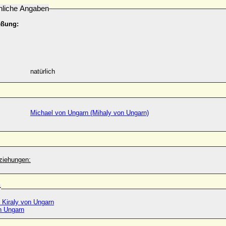
nliche Angaben
eßung:
natürlich
Michael von Ungarn (Mihaly von Ungarn)
ziehungen:
r
 Kiraly von Ungarn
n Ungarn