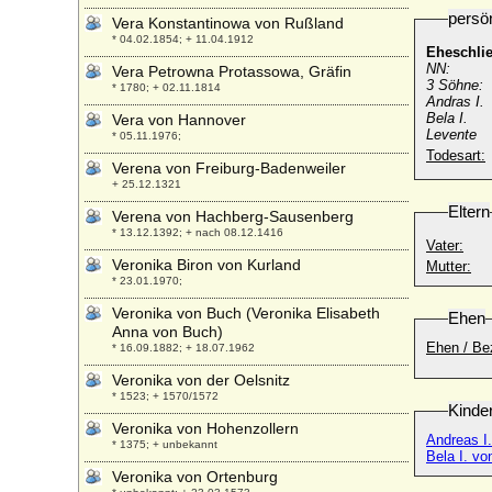
persö
Vera Konstantinowa von Rußland
* 04.02.1854; + 11.04.1912
Eheschli
NN:
Vera Petrowna Protassowa, Gräfin
3 Söhne:
* 1780; + 02.11.1814
Andras I.
Bela I.
Vera von Hannover
Levente
* 05.11.1976;
Todesart:
Verena von Freiburg-Badenweiler
+ 25.12.1321
Eltern
Verena von Hachberg-Sausenberg
* 13.12.1392; + nach 08.12.1416
Vater:
Veronika Biron von Kurland
Mutter:
* 23.01.1970;
Veronika von Buch (Veronika Elisabeth
Ehen
Anna von Buch)
Ehen / Be
* 16.09.1882; + 18.07.1962
Veronika von der Oelsnitz
* 1523; + 1570/1572
Kinde
Veronika von Hohenzollern
Andreas I.
* 1375; + unbekannt
Bela I. vo
Veronika von Ortenburg