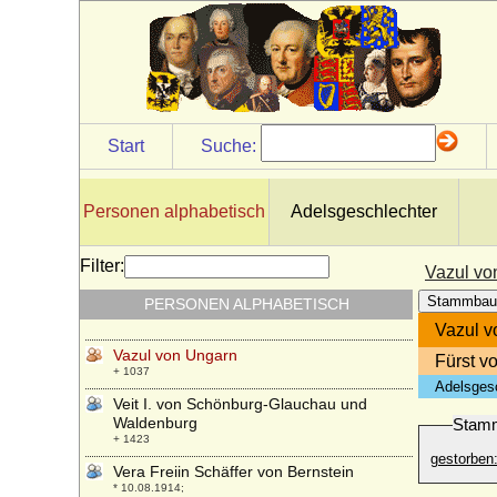
Valentine von Vieregg
* 13.03.1572; + 14.02.1592
Valerie Dessewffy de Csernek et Tárkö
* 08.10.1843; + 11.07.1912
Valerie Szitanyi
* 07.07.1855; + 01.01.1940
Start
Suche:
Valerie von Österreich-Toskana
* 23.05.1941;
Valerie zu Schleswig-Holstein
Personen alphabetisch
Adelsgeschlechter
* 03.04.1900; + 14.08.1953
Vally von Ploetz
Filter:
Vazul vo
* 23.02.1871; + 08.04.1947
Stammbau
PERSONEN ALPHABETISCH
Vanozza de' Cattanei
* 1442; + 26.11.1518
Vazul v
Vazul von Ungarn
Fürst v
+ 1037
Adelsges
Veit I. von Schönburg-Glauchau und
Waldenburg
Stam
+ 1423
gestorben
Vera Freiin Schäffer von Bernstein
* 10.08.1914;