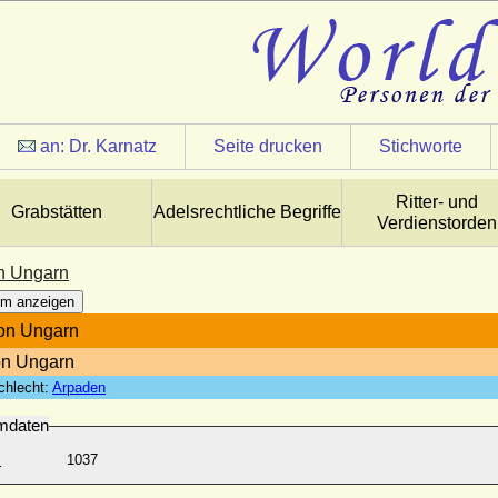
an:
Dr. Karnatz
Seite drucken
Stichworte
Ritter- und
Grabstätten
Adelsrechtliche Begriffe
Verdienstorden
n Ungarn
m anzeigen
on Ungarn
on Ungarn
chlecht:
Arpaden
mdaten
:
1037