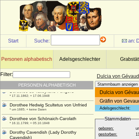
Freiin
+ 31.03.1786
Dorothea Wilhelmine von Weitersheim,
Freiin
* 1699; + 20.06.1763
Dorothea zu Solms-Laubach
Start
Suche:
an:
D
* 26.11.1547; + 18.09.1595
Dorothea zu Solms-Lich
* 25.01.1493; + 08.06.1578
Personen alphabetisch
Adelsgeschlechter
Grabstät
Dorothea zu Waldeck-Wildungen
* 02.02.1617; + nach 1661
Filter:
Dulcia von Gévaud
Dorothee de Croy-Havre
* 1575; + 1661 (1662)
Stammbaum anzeigen
PERSONEN ALPHABETISCH
Dorothée de Talleyrand-Périgord
Dulcia von Gévau
* 17.11.1862; + 17.06.1948
Gräfin von Geva
Dorothee Hedwig Scultetus von Unfried
Adelsgeschlecht:
* um 1685; + keine Daten
Dorothee von Schönaich-Carolath
Stammdaten
* 16.11.1799; + 05.10.1848
geboren:
u
Dorothy Cavendish (Lady Dorothy
gestorben:
1
Cavendish)