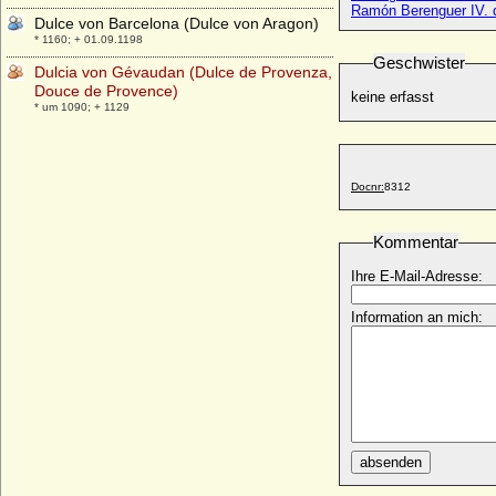
Ramón Berenguer IV. d
Dulce von Barcelona (Dulce von Aragon)
* 1160; + 01.09.1198
Geschwister
Dulcia von Gévaudan (Dulce de Provenza,
Douce de Provence)
keine erfasst
* um 1090; + 1129
Docnr:
8312
Kommentar
Ihre E-Mail-Adresse:
Information an mich:
absenden