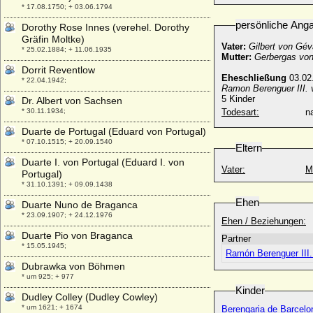
* 17.08.1750; + 03.06.1794
persönliche Ang
Dorothy Rose Innes (verehel. Dorothy
Gräfin Moltke)
Vater:
Gilbert von Gé
* 25.02.1884; + 11.06.1935
Mutter:
Gerbergas von
Dorrit Reventlow
Eheschließung
03.02.
* 22.04.1942;
Ramon Berenguer III. 
5 Kinder
Dr. Albert von Sachsen
* 30.11.1934;
Todesart:
na
Duarte de Portugal (Eduard von Portugal)
* 07.10.1515; + 20.09.1540
Eltern
Duarte I. von Portugal (Eduard I. von
Vater:
M
Portugal)
* 31.10.1391; + 09.09.1438
Ehen
Duarte Nuno de Braganca
* 23.09.1907; + 24.12.1976
Ehen / Beziehungen:
Duarte Pio von Braganca
Partner
* 15.05.1945;
Ramón Berenguer III.
Dubrawka von Böhmen
* um 925; + 977
Kinder
Dudley Colley (Dudley Cowley)
* um 1621; + 1674
Berengaria de Barcelo