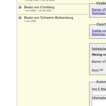
* 25.09.1780; + 22.11.1843
Kinde
Beata von Cronberg
Barnim VI
* um 1580; + 11.06.1610
Wartislaw
Beata von Schwerin-Boitzenburg
+ vor 1340
Gesch
Beate Abigail von Siegroth
Sophia v
* 1700; + 1770
Wartislaw
Beate Derenthal
+ 08.11.1683
Beate Louise von Schwicheldt (Benedicta
historisc
Lucie von Schwicheldt)
Herzog v
* etwa 1675; + vor 1700
Barnim VI.
Beatrice da Camino (Beatrix da Camino)
+ 1388
Docnr:
788
Beatrice de Beaumont (Beatrice
d'Avesnes, Beatrix von Beaumont)
* unbekannt; + 25.02.1321
Komm
Beatrice de Bourbon (Beatrice
Ihre E-Mai
Bourbonska)
* um 1320; + 23.12.1383
Informatio
Beatrice de Champagne (Beatrix von