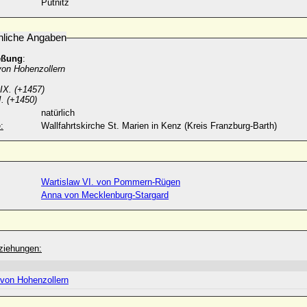
Pütnitz
nliche Angaben
eßung
:
von Hohenzollern
IX. (+1457)
. (+1450)
natürlich
:
Wallfahrtskirche St. Marien in Kenz (Kreis Franzburg-Barth)
Wartislaw VI. von Pommern-Rügen
Anna von Mecklenburg-Stargard
ziehungen:
 von Hohenzollern