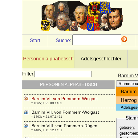
Barnim I. von Pommern, genannt der
Städtegründer
* 1217; + 13.11.1278
Barnim II. von Pommern
* 1276; + 28.05.1295
Barnim III. von Pommern-Stettin (Barnim
Start
Suche:
III. der Große)
* 1298; + 24.08.1368
Barnim IV. von Pommern-Wolgast
Personen alphabetisch
Adelsgeschlechter
* 17.07.1325; + 22.08.1365
Barnim IX. von Pommern-Stettin
Filter:
Barnim V
* 02.12.1501; + 02.11.1573
Stammbau
PERSONEN ALPHABETISCH
Barnim V. von Pommern-Traburg
* 1369; + 16.05.1402
Barnim 
Barnim VI. von Pommern-Wolgast
Herzog
* 1365; + 22.09.1405
Adelsges
Barnim VII. von Pommern-Wolgast
* 1403; + 21.07.1451
Stam
Barnim VIII. von Pommern-Rügen
geboren:
* 1405; + 15.12.1451
gestorben