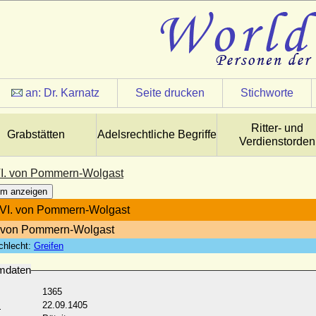
an:
Dr. Karnatz
Seite drucken
Stichworte
Ritter- und
Grabstätten
Adelsrechtliche Begriffe
Verdienstorden
I. von Pommern-Wolgast
m anzeigen
VI. von Pommern-Wolgast
 von Pommern-Wolgast
chlecht:
Greifen
mdaten
1365
:
22.09.1405