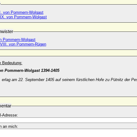
r
I. von Pommern-Wolgast
 IX. von Pommern-Wolgast
wister
on Pommern-Wolgast
 VIII. von Pommern-Rügen
he Bedeutung:
on Pommern-Wolgast 1394-1405
 erlag am 22. September 1405 auf seinem fürstlichen Hofe zu Pütnitz der Pe
entar
l-Adresse:
n an mich: