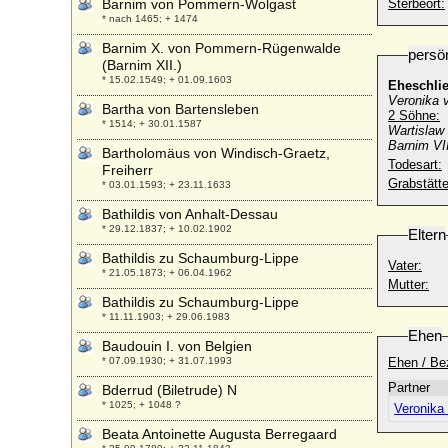
Barnim von Pommern-Wolgast
Sterbeort:
* nach 1465; + 1474
Barnim X. von Pommern-Rügenwalde
persö
(Barnim XII.)
* 15.02.1549; + 01.09.1603
Eheschli
Veronika 
Bartha von Bartensleben
2 Söhne:
* 1514; + 30.01.1587
Wartislaw 
Barnim VII
Bartholomäus von Windisch-Graetz,
Todesart:
Freiherr
Grabstätte
* 03.01.1593; + 23.11.1633
Bathildis von Anhalt-Dessau
* 29.12.1837; + 10.02.1902
Eltern
Bathildis zu Schaumburg-Lippe
Vater:
* 21.05.1873; + 06.04.1962
Mutter:
Bathildis zu Schaumburg-Lippe
* 11.11.1903; + 29.06.1983
Ehen
Baudouin I. von Belgien
* 07.09.1930; + 31.07.1993
Ehen / Be
Partner
Bderrud (Biletrude) N
* 1025; + 1048 ?
Veronika
Beata Antoinette Augusta Berregaard