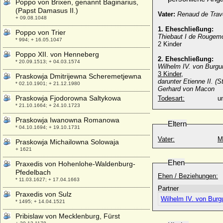
Poppo von Brixen, genannt Baginarius,
(Papst Damasus II.)
Vater:
Renaud de Trav
+ 09.08.1048
1. Eheschließung:
Poppo von Trier
Thiebaut I de Rougemo
* 994; + 16.05.1047
2 Kinder
Poppo XII. von Henneberg
2. Eheschließung:
* 20.09.1513; + 04.03.1574
Wilhelm IV. von Burgu
3 Kinder,
Praskowja Dmitrijewna Scheremetjewna
darunter Etienne II. (
* 02.10.1901; + 21.12.1980
Gerhard von Macon
Praskowja Fjodorowna Saltykowa
Todesart:
u
* 21.10.1664; + 24.10.1723
Praskowja Iwanowna Romanowa
Eltern
* 04.10.1694; + 19.10.1731
Vater:
M
Praskowja Michailowna Solowaja
+ 1621
Ehen
Praxedis von Hohenlohe-Waldenburg-
Pfedelbach
Ehen / Beziehungen:
* 11.03.1627; + 17.04.1663
Partner
Praxedis von Sulz
Wilhelm IV. von Burg
* 1495; + 14.04.1521
Pribislaw von Mecklenburg, Fürst