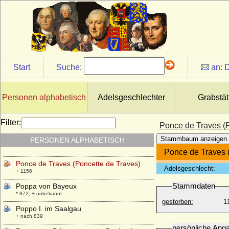
Polissena Ruffo
* um 1400; + 17.07.1420
Polyxena Louise von Nassau-Weilburg,
Prinzessin
* 27.01.1733; + 27.09.1764
Polyxena von Limburg-Styrum
* 28.10.1738; + 26.02.1798
Start
Suche:
an:
D
Polyxena von Pernstein
* 1566; + 24.05.1642
Personen alphabetisch
Adelsgeschlechter
Grabstät
Polyxene Christina von Hessen-Rheinfels-
Rotenburg
* 21.09.1706; + 13.01.1735
Filter:
Ponce de Traves (P
Polyxene Maria Khuen von Lichtenberg
Stammbaum anzeigen
PERSONEN ALPHABETISCH
und Belasi
+ 12.11.1712
Ponce de Traves 
Ponce de Traves (Poncette de Traves)
Adelsgeschlecht:
+ 1156
Stammdaten
Poppa von Bayeux
* 872; + unbekannt
gestorben:
1
Poppo I. im Saalgau
+ nach 839
persönliche Ang