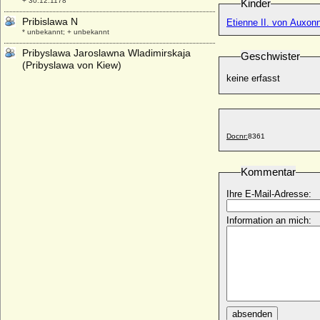
+ 30.12.1178
Kinder
Pribislawa N
Etienne II. von Auxon
* unbekannt; + unbekannt
Pribyslawa Jaroslawna Wladimirskaja
Geschwister
(Pribyslawa von Kiew)
* 1126; + 1156
keine erfasst
Prokop Franz von Egmond (Procop Frans
van Egmont)
* 18.09.1464; + 15.09.1707
Docnr:
8361
Prosper Ferdinand zu Fürstenberg-
Stühlingen, Landgraf
* 12.09.1662; + 21.11.1704
Kommentar
Prosper Ludwig von Arenberg
Ihre E-Mail-Adresse:
* 28.04.1785; + 27.02.1861
Prudence Penelope Leslie
Information an mich:
* 08.11.1830; + 22.06.1896
Przemko von Schlesien-Troppau (Premko
von Troppau)
* um 1365; + 28.09.1433
Przemyslaw I. von Polen (Przemysl I.
Gniezninski , Przemysl I. von Großpolen)
* 05.06.1220 (04.06.1221); + 04.06.1257
absenden