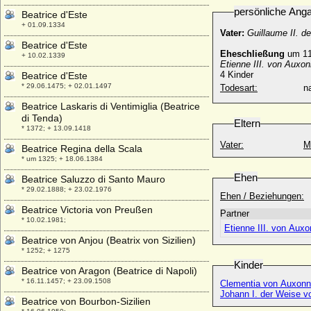
persönliche Ang
Beatrice d'Este
+ 01.09.1334
Vater:
Guillaume II. d
Beatrice d'Este
Eheschließung
um 11
+ 10.02.1339
Etienne III. von Auxon
4 Kinder
Beatrice d'Este
* 29.06.1475; + 02.01.1497
Todesart:
na
Beatrice Laskaris di Ventimiglia (Beatrice
di Tenda)
Eltern
* 1372; + 13.09.1418
Vater:
M
Beatrice Regina della Scala
* um 1325; + 18.06.1384
Ehen
Beatrice Saluzzo di Santo Mauro
* 29.02.1888; + 23.02.1976
Ehen / Beziehungen:
Beatrice Victoria von Preußen
Partner
* 10.02.1981;
Etienne III. von Aux
Beatrice von Anjou (Beatrix von Sizilien)
* 1252; + 1275
Kinder
Beatrice von Aragon (Beatrice di Napoli)
* 16.11.1457; + 23.09.1508
Clementia von Auxon
Johann I. der Weise v
Beatrice von Bourbon-Sizilien