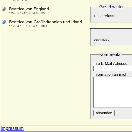
* 16.06.1950;
Geschwister
Beatrice von England
* 24.06.1242; + 24.03.1275
keine erfasst
Beatrice von Großbritannien und Irland
* 14.04.1857; + 26.10.1944
Beatrice von Neapel (Beatrice de Sicilia)
* um 1295; + 1321
Docnr:
8369
Beatrice von Sachsen-Coburg-Gotha
* 02.04.1884; + 13.07.1966
Kommentar
Beatrice von Sachsen-Coburg und Gotha
Ihre E-Mail-Adresse:
* 15.07.1951;
Beatrice von Savoyen
Information an mich:
* 1205; + 1266
Beatrice von Savoyen (Beatrix von
Savoyen)
* 1310; + 20.12.1331
Beatrice von Sizilien-Aragon
* 1326; + 12.10.1365
absenden
Beatrix de Castilla
* 1242; + 27.10.1302
Impressum
Beatrix de Frangepan