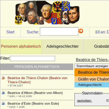
Beatrice de Champagne (Beatrix von
Champagne-Navarra)
* 1242; + 1295
Beatrice de Cusance
* 27.12.1614; + 05.06.1663
Beatrice de Fieschi (Beatrix Fieschi)
+ 1283
Start
Suche:
an:
D
Beatrice de Macon (Beatrix von Macon,
Beatrice von Vienne)
* um 1160; + 1230
Personen alphabetisch
Adelsgeschlechter
Grabstät
Beatrice de Navarre (Beatrice d'Evreux)
* 1392; + 1415
Filter:
Beatrice de Thiers
Beatrice de Provence (Beatrix von der
Stammbaum anzeigen
PERSONEN ALPHABETISCH
Provence)
* 1234; + 23.09.1267
Beatrice de Thier
Beatrice de Thiers-Chalon (Beatrix von
Gräfin von Chalo
Thiers-Chalon)
Adelsgeschlecht:
+ 07.04.1227
Beatrice d'Albon (Beatrix von Albon)
Stammdaten
* 1161; + 16.12.1228
gestorben:
0
Beatrice d'Este (Beatrix von Este)
* 1210; + 1245