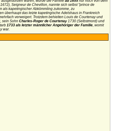
 ausgestorben waren, wurde die Familie
ab 1655
nur noch von dem
1672), Seigneur de Chevillon, nannte sich selbst "prince de
 ihm als kapetingischer Abkömmling zukomme, zu
n überhaupt das letzte kapetingische Adelshaus in Frankreich
ehrfach verweigert. Trotzdem behielten Louis de Courtenay und
, sein Sohn
Charles-Roger de Courtenay
1730 (Selbstmord) und
tarb
1733 als letzter männlicher Angehöriger der Familie
, womit
y war.