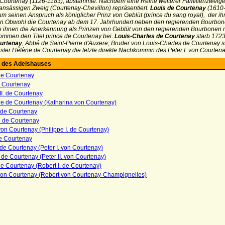
n Courtenay
(1126-1183), abstammte. Nachdem eine Reihe weiterer Familienzweige
ansässigen Zweig (Courtenay-Chevillon) repräsentiert.
Louis de Courtenay
(1610-
um seinen Anspruch als königlicher Prinz von Geblüt (prince du sang royal), der
en.Obwohl die Courtenay ab dem 17. Jahrhundert neben den regierenden Bourbone
 ihnen die Anerkennung als Prinzen von Geblüt von den regierenden Bourbonen m
mmen den Titel prince de Courtenay bei.
Louis-Charles de Courtenay
starb 1723
urtenay
,
Abbé de Saint-Pierre d'Auxere
,
Bruder von Louis-Charles de Courtenay s
ter Hélène de Courtenay die letzte direkte Nachkommin des Peter I. von Courtena
 des Adelshauses
de Courtenay
 Courtenay
II. de Courtenay
ne de Courtenay (Katharina von Courtenay)
 de Courtenay
e de Courtenay
von Courtenay (Philippe I. de Courtenay)
de Courtenay
. de Courtenay (Peter I. von Courtenay)
I. de Courtenay (Peter II. von Courtenay)
e Courtenay (Robert I. de Courtenay)
von Courtenay (Robert von Courtenay-Champignelles)