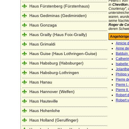
Peters I. vo
in
Chevillon
Haus Fürstenberg (Fürstenhaus)
Courtenay", 
unterstreich
Haus Gediminas (Gediminiden)
waren, wurde
seine Nachko
Haus Gonzaga
Roger de Co
deren Schwes
Haus Grailly (Haus Foix-Grailly)
Angehörige
Amicie 
Haus Grimaldi
Anne de
Haus Guise (Haus Lothringen-Guise)
Balduin 
Catheri
Haus Habsburg (Habsburger)
Isabelle
Jolanth
Haus Habsburg-Lothringen
Philipp 
Pierre 
Haus Hanau
Pierre I
Pierre I
Haus Hannover (Welfen)
Robert d
Robert 
Haus Hauteville
Haus Hohenlohe
Haus Holland (Gerulfinger)