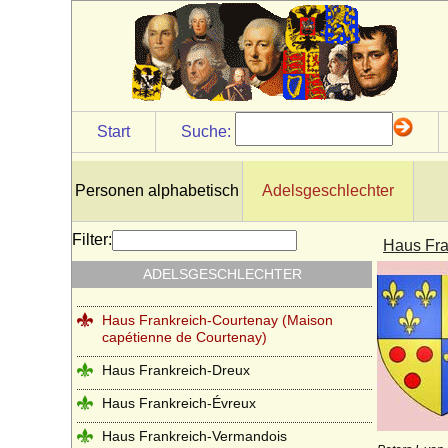
Haus Dunkeld
Haus Egmond
Haus Enriquez (Casa de Enriquez)
Haus Erbach
Start
Suche:
Haus Erdõdy
Haus Este
Personen alphabetisch
Adelsgeschlechter
Haus Farnese
Filter:
Haus Fra
Haus Flandern (Balduine)
ADELSGESCHLECHTER
Haus Frankreich-Artois
Haus Frankreich-Courtenay (Maison
capétienne de Courtenay)
Haus Frankreich-Dreux
Haus Frankreich-Évreux
Haus Frankreich-Vermandois