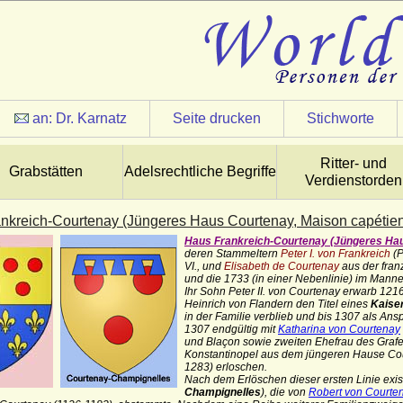
an:
Dr. Karnatz
Seite drucken
Stichworte
Ritter- und
Grabstätten
Adelsrechtliche Begriffe
Verdienstorden
nkreich-Courtenay (Jüngeres Haus Courtenay, Maison capétie
Haus Frankreich-Courtenay (Jüngeres Ha
deren Stammeltern
Peter I. von Frankreich
(
VI., und
Elisabeth de Courtenay
aus der fran
und die 1733 (in einer Nebenlinie) im Mann
Ihr Sohn Peter II. von Courtenay erwarb 12
Heinrich von Flandern den Titel eines
Kaiser
in der Familie verblieb und bis 1307 als Ansp
1307 endgültig mit
Katharina von Courtenay
und Blaçon sowie z
weiten Ehefrau des Grafen
Konstantinopel aus dem jüngeren Hause Co
1283) erloschen.
Nach dem Erlöschen dieser ersten Linie exist
Champignelles
), die von
Robert von Courte