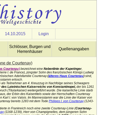
14.10.2015
Login
Schlösser, Burgen und
Quellenangaben
Herrenhäuser
nne de Courtenay)
us Courtenay)
bezeichnet eine
Nebenlinie der Kapetinger
,
Pierre I. de France), jüngster Sohn des französischen Königs Ludwig
zösischen Adelsfamilie Courtenay
(
älteres Haus Courtenay
)
sind,
esstamm erlosch.
16 als Teilnehmer am 4. Kreuzzug in Nachfolge seines Schwagers
 des Lateinischen Kaiserreichs von Konstantinopel,
der bis 1261
ruch (Titularkaiser) weitergeführt wurde. Die kaiserliche Linie starb
aus, der Erbin des
Kaisertitels sowie der Herrschaften Courtenay
 Karl I. von Valois
.
Im Mannesstamm war die Linie der Kaiser von
urtenay bereits 1283 mit dem Tode
Philipps I. von Courtenay
(1243-
ierte in Frankreich noch eine zweite Courtenay-Linie
(
Courtenay-
nay
(1168-1239),
Herr von Champignelles, dem jüngeren Sohn