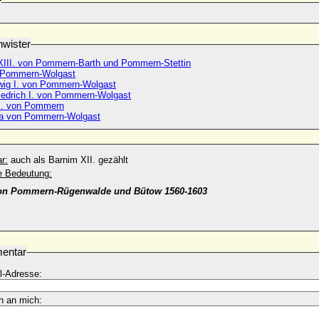
r
wister
XIII. von Pommern-Barth und Pommern-Stettin
 Pommern-Wolgast
wig I. von Pommern-Wolgast
iedrich I. von Pommern-Wolgast
X. von Pommern
ha von Pommern-Wolgast
r:
auch als Barnim XII. gezählt
he Bedeutung:
on Pommern-Rügenwalde und Bütow 1560-1603
entar
l-Adresse:
n an mich: