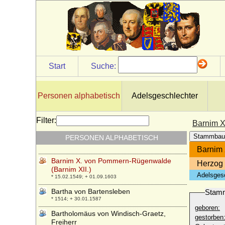
Barnim IV. von Pommern-Wolgast
* 17.07.1325; + 22.08.1365
Barnim IX. von Pommern-Stettin
* 02.12.1501; + 02.11.1573
Barnim V. von Pommern-Traburg
* 1369; + 16.05.1402
Start
Suche:
Barnim VI. von Pommern-Wolgast
* 1365; + 22.09.1405
Barnim VII. von Pommern-Wolgast
Personen alphabetisch
Adelsgeschlechter
* 1403; + 21.07.1451
Barnim VIII. von Pommern-Rügen
Filter:
Barnim X
* 1405; + 15.12.1451
Stammbau
PERSONEN ALPHABETISCH
Barnim von Pommern-Wolgast
* nach 1465; + 1474
Barnim 
Barnim X. von Pommern-Rügenwalde
Herzog
(Barnim XII.)
Adelsges
* 15.02.1549; + 01.09.1603
Bartha von Bartensleben
Stam
* 1514; + 30.01.1587
geboren:
Bartholomäus von Windisch-Graetz,
gestorben
Freiherr