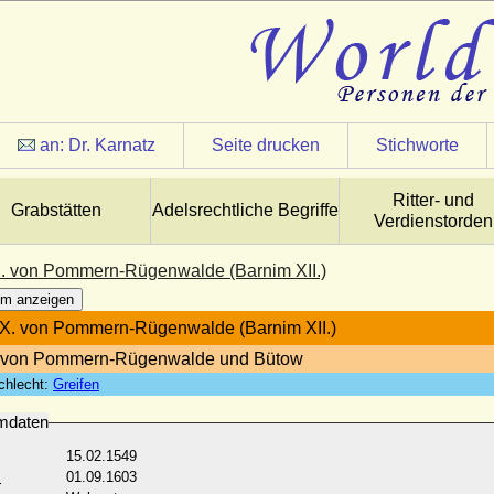
an:
Dr. Karnatz
Seite drucken
Stichworte
Ritter- und
Grabstätten
Adelsrechtliche Begriffe
Verdienstorden
. von Pommern-Rügenwalde (Barnim XII.)
m anzeigen
X. von Pommern-Rügenwalde (Barnim XII.)
 von Pommern-Rügenwalde und Bütow
chlecht:
Greifen
mdaten
15.02.1549
:
01.09.1603