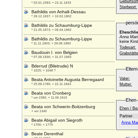
Geburtsort
* 03.01.1593; + 23.11.1633
Sterbeort:
Bathildis von Anhalt-Dessau
* 29.12.1837; + 10.02.1902
persö
Bathildis zu Schaumburg-Lippe
* 21.05.1873; + 06.04.1962
Eheschli
Anna Mari
Bathildis zu Schaumburg-Lippe
keine Kind
* 11.11.1903; + 29.06.1983
Todesart:
Baudouin I. von Belgien
Grabstätte
* 07.09.1930; + 31.07.1993
Bderrud (Biletrude) N
Eltern
* 1025; + 1048 ?
Vater:
Beata Antoinette Augusta Berregaard
Mutter:
* 25.09.1780; + 22.11.1843
Beata von Cronberg
* um 1580; + 11.06.1610
Ehen
Beata von Schwerin-Boitzenburg
Ehen / Be
+ vor 1340
Partner
Beate Abigail von Siegroth
Anna Mar
* 1700; + 1770
Beate Derenthal