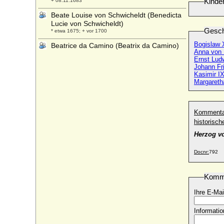
Kinde
+ 08.11.1683
Beate Louise von Schwicheldt (Benedicta
Lucie von Schwicheldt)
Gesch
* etwa 1675; + vor 1700
Bogislaw 
Beatrice da Camino (Beatrix da Camino)
Anna von
+ 1388
Ernst Lud
Johann Fr
Beatrice de Beaumont (Beatrice
Kasimir I
d'Avesnes, Beatrix von Beaumont)
Margaret
* unbekannt; + 25.02.1321
Beatrice de Bourbon (Beatrice
Bourbonska)
Kommenta
* um 1320; + 23.12.1383
historisc
Beatrice de Champagne (Beatrix von
Herzog v
Champagne-Navarra)
* 1242; + 1295
Docnr:
792
Beatrice de Cusance
* 27.12.1614; + 05.06.1663
Komm
Beatrice de Fieschi (Beatrix Fieschi)
+ 1283
Ihre E-Mai
Beatrice de Macon (Beatrix von Macon,
Informatio
Beatrice von Vienne)
* um 1160; + 1230