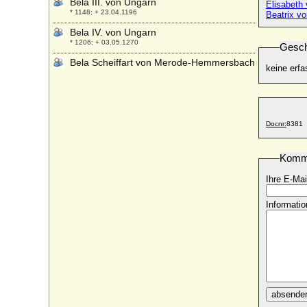
Bela III. von Ungarn
Elisabeth
* 1148; + 23.04.1196
Beatrix v
Bela IV. von Ungarn
* 1206; + 03.05.1270
Gesch
Bela Scheiffart von Merode-Hemmersbach
keine erfa
* keine Daten; + keine Daten
Bela von Wenckheim, Baron
* 16.02.1811; + 07.07.1879
Benedikta Margarethe von Brockdorff
Docnr:
8381
(Benedicte Marghrete von Brockdorff)
* 1678; + 07.06.1739
Komm
Benedikta von der Pfalz-Simmern
* 14.03.1652; + 12.08.1730
Ihre E-Mai
Benigna Rosina von Herberstein
Informatio
* 17.04.1647; + 01.02.1713
Benigna von Promnitz
* 24.03.1648; + 09.11.1702
Benigna von Starhemberg
* 1503 (1499 ?); + 1557
Benigna von Tannberg
absende
* 1450; + 1503