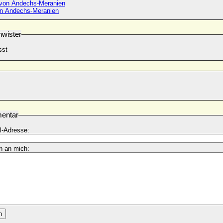
 von Andechs-Meranien
on Andechs-Meranien
wister
sst
entar
l-Adresse:
n an mich:
n