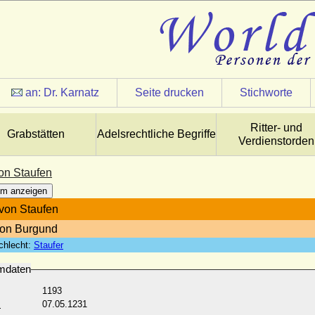
an:
Dr. Karnatz
Seite drucken
Stichworte
Ritter- und
Grabstätten
Adelsrechtliche Begriffe
Verdienstorden
von Staufen
m anzeigen
 von Staufen
von Burgund
chlecht:
Staufer
mdaten
1193
:
07.05.1231