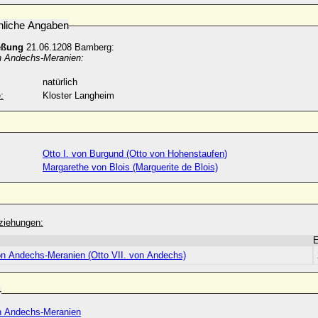
nliche Angaben
eßung
21.06.1208 Bamberg:
on Andechs-Meranien:
natürlich
:
Kloster Langheim
Otto I. von Burgund (Otto von Hohenstaufen)
Margarethe von Blois (Marguerite de Blois)
ziehungen:
von Andechs-Meranien (Otto VII. von Andechs)
r
n Andechs-Meranien