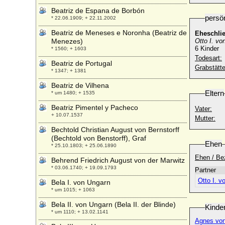
Beatriz de Espana de Borbón
persö
* 22.06.1909; + 22.11.2002
Beatriz de Meneses e Noronha (Beatriz de
Eheschli
Menezes)
Otto I. v
6 Kinder
* 1560; + 1603
Todesart:
Beatriz de Portugal
Grabstätte
* 1347; + 1381
Beatriz de Vilhena
Eltern
* um 1480; + 1535
Beatriz Pimentel y Pacheco
Vater:
+ 10.07.1537
Mutter:
Bechtold Christian August von Bernstorff
(Bechtold von Benstorff), Graf
Ehen
* 25.10.1803; + 25.06.1890
Ehen / Be
Behrend Friedrich August von der Marwitz
* 03.06.1740; + 19.09.1793
Partner
Otto I. 
Bela I. von Ungarn
* um 1015; + 1063
Bela II. von Ungarn (Bela II. der Blinde)
Kinde
* um 1110; + 13.02.1141
Agnes vo