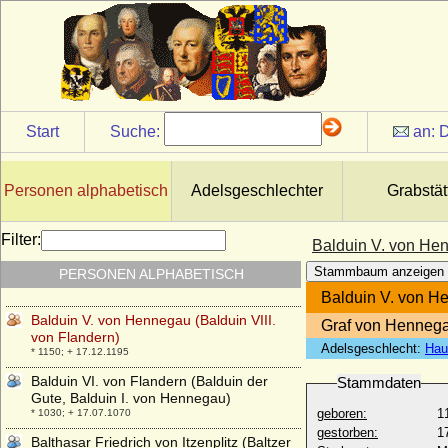
* um 1175; + um 1248
Balduin I. von Konstantinopel (Balduin VI.
von Hennegau, Balduin IX. von Flandern)
* 1172; + 1205
Balduin II. de Courtenay
* 1217; + 1273
Start
Suche:
an:
D
Balduin III. von Flandern (Balduin der
Jüngere, Baudouin III de Flandre)
* um 940; + 01.11.962
Personen alphabetisch
Adelsgeschlechter
Grabstät
Balduin IV. von Flandern (genannt
Schönbart)
* 980; + 30.05.1035
Filter:
Balduin V. von Hen
Balduin V. von Flandern (Balduin der
Stammbaum anzeigen
PERSONEN ALPHABETISCH
Fromme)
* 1012; + 01.09.1067
Balduin V. von He
Balduin V. von Hennegau (Balduin VIII.
Graf von Hennega
von Flandern)
Adelsgeschlecht:
Hau
* 1150; + 17.12.1195
Balduin VI. von Flandern (Balduin der
Stammdaten
Gute, Balduin I. von Hennegau)
geboren:
1
* 1030; + 17.07.1070
gestorben:
1
Balthasar Friedrich von Itzenplitz (Baltzer