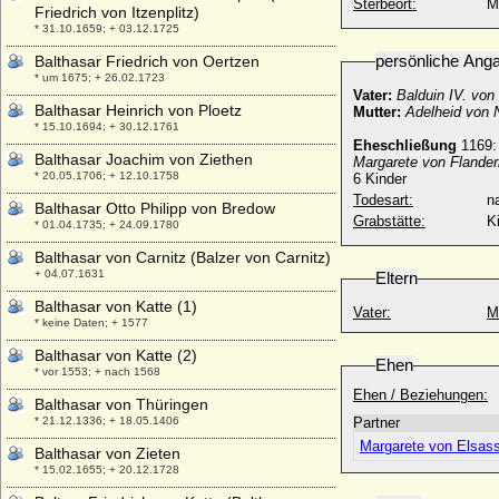
Sterbeort:
M
Friedrich von Itzenplitz)
* 31.10.1659; + 03.12.1725
persönliche Ang
Balthasar Friedrich von Oertzen
* um 1675; + 26.02.1723
Vater:
Balduin IV. von
Balthasar Heinrich von Ploetz
Mutter:
Adelheid von
* 15.10.1694; + 30.12.1761
Eheschließung
1169:
Balthasar Joachim von Ziethen
Margarete von Flandern
* 20.05.1706; + 12.10.1758
6 Kinder
Todesart:
na
Balthasar Otto Philipp von Bredow
Grabstätte:
K
* 01.04.1735; + 24.09.1780
Balthasar von Carnitz (Balzer von Carnitz)
+ 04.07.1631
Eltern
Balthasar von Katte (1)
Vater:
M
* keine Daten; + 1577
Balthasar von Katte (2)
Ehen
* vor 1553; + nach 1568
Ehen / Beziehungen:
Balthasar von Thüringen
* 21.12.1336; + 18.05.1406
Partner
Margarete von Elsass
Balthasar von Zieten
* 15.02.1655; + 20.12.1728