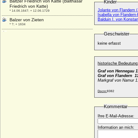
Baltzer Friedrich von Katte (Balthasar
Kinder
Friedrich von Katte)
Jolante von Flandern 
* 14.06.1647; + 12.06.1729
Isabella von Flandern-
Balduin I. von Konstan
Balzer von Zieten
* ?; + 1634
Barbara von Cilli (Barbara Celjska,
Geschwister
Barbora Cellská)
keine erfasst
* 1392; + 11.07.1451
Barbara Antonie Barth (Antonie Barth,
Baronin Bartolf)
* 25.10.1871; + 23.05.1956
historische Bedeutung
Barbara Bäsinger
Graf von Hennegau 1
Graf von Flandern 1
+ 23.07.1497
Markgraf von Namur 11
Barbara Blomberg (Barbara Plumberger)
* 1527; + 18.12.1597
Docnr:
8382
Barbara Brandt von Lindau
* nach 1525; + nach 1559
Kommentar
Bárbara Cano y de la Plaza
Ihre E-Mail-Adresse:
* 1972;
Barbara di Walcher
Information an mich:
* unbekannt; + unbekannt