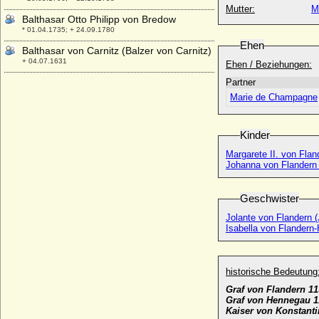
Mutter:
M
Balthasar Otto Philipp von Bredow
* 01.04.1735; + 24.09.1780
Ehen
Balthasar von Carnitz (Balzer von Carnitz)
+ 04.07.1631
Ehen / Beziehungen:
Balthasar von Katte (1)
Partner
* keine Daten; + 1577
Marie de Champagne
Balthasar von Katte (2)
* vor 1553; + nach 1568
Kinder
Balthasar von Thüringen
Margarete II. von Flan
* 21.12.1336; + 18.05.1406
Johanna von Flandern 
Balthasar von Zieten
* 15.02.1655; + 20.12.1728
Geschwister
Baltzer Friedrich von Katte (Balthasar
Jolante von Flandern 
Friedrich von Katte)
Isabella von Flandern-
* 14.06.1647; + 12.06.1729
Balzer von Zieten
* ?; + 1634
historische Bedeutung
Barbara von Cilli (Barbara Celjska,
Graf von Flandern 11
Barbora Cellská)
Graf von Hennegau 1
* 1392; + 11.07.1451
Kaiser von Konstanti