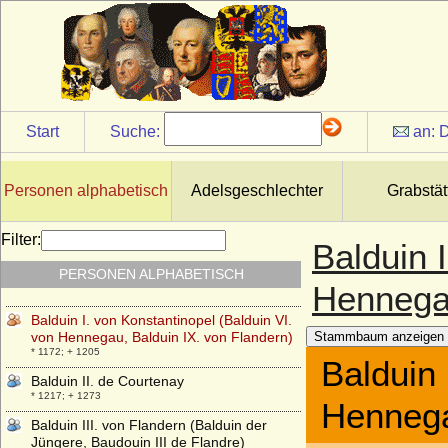
Start
Suche:
an:
D
Personen alphabetisch
Adelsgeschlechter
Grabstät
Filter:
Balduin 
Balduin I. von Bentheim (Balduin I. der
PERSONEN ALPHABETISCH
Tapfere von Bentheim)
Hennegau
* um 1175; + um 1248
Balduin I. von Konstantinopel (Balduin VI.
von Hennegau, Balduin IX. von Flandern)
Stammbaum anzeigen
* 1172; + 1205
Balduin 
Balduin II. de Courtenay
* 1217; + 1273
Hennega
Balduin III. von Flandern (Balduin der
Jüngere, Baudouin III de Flandre)