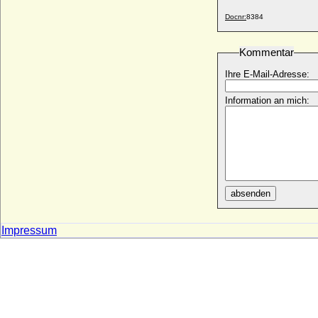
Barbara Antonie Barth (Antonie Barth,
Baronin Bartolf)
Docnr:
8384
* 25.10.1871; + 23.05.1956
Barbara Bäsinger
Kommentar
+ 23.07.1497
Ihre E-Mail-Adresse:
Barbara Blomberg (Barbara Plumberger)
* 1527; + 18.12.1597
Information an mich:
Barbara Brandt von Lindau
* nach 1525; + nach 1559
Bárbara Cano y de la Plaza
* 1972;
Barbara di Walcher
* unbekannt; + unbekannt
absenden
Barbara Dorothea von Bredow
* 1679; + 16.03.1745
Impressum
Barbara Dorothea von Gattenhofen
* 15.04.1635; + 16.10.1694
Barbara Eleonora Marie von und zu
Liechtenstein
* 09.07.1942;
Barbara Eleonore von Hock, Freiin