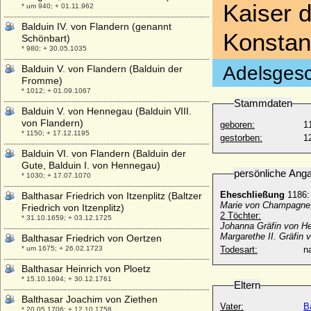
Kaiser 
* um 940; + 01.11.962
Balduin IV. von Flandern (genannt
Konstan
Schönbart)
* 980; + 30.05.1035
Adelsgesc
Balduin V. von Flandern (Balduin der
Fromme)
* 1012; + 01.09.1067
Stammdaten
Balduin V. von Hennegau (Balduin VIII.
von Flandern)
geboren:
1
* 1150; + 17.12.1195
gestorben:
1
Balduin VI. von Flandern (Balduin der
Gute, Balduin I. von Hennegau)
persönliche Ang
* 1030; + 17.07.1070
Eheschließung
1186:
Balthasar Friedrich von Itzenplitz (Baltzer
Marie von Champagne, 
Friedrich von Itzenplitz)
2 Töchter:
* 31.10.1659; + 03.12.1725
Johanna Gräfin von H
Margarethe II. Gräfin
Balthasar Friedrich von Oertzen
* um 1675; + 26.02.1723
Todesart:
na
Balthasar Heinrich von Ploetz
* 15.10.1694; + 30.12.1761
Eltern
Balthasar Joachim von Ziethen
Vater:
B
* 20.05.1706; + 12.10.1758