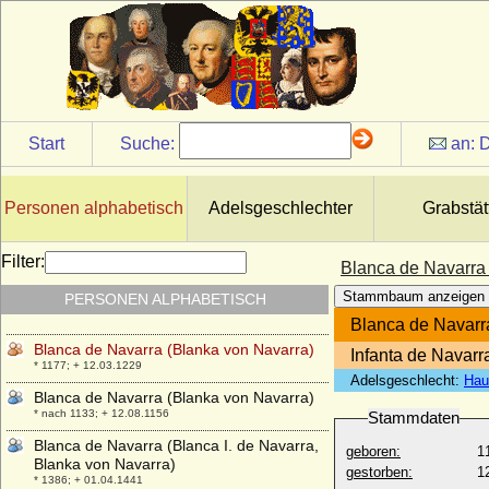
Birgitta von Schweden
* 19.01.1937;
Birgitte van Deurs
* 18.12.1946;
Blanca de Anjou-Sicilia (Blance de
Napoles, Blanca de Sicilia)
Start
Suche:
an:
D
* 1280; + 1310
Blanca de Castilla de Borbon
* 07.09.1868; + 25.10.1949
Personen alphabetisch
Adelsgeschlechter
Grabstät
Blanca de Castilla (Blanka von Kastilien)
* 04.03.1188; + 27.11.1252
Filter:
Blanca de Navarra
Blanca de Navarra (Blanche de Navarre,
Stammbaum anzeigen
PERSONEN ALPHABETISCH
Blanche de Champagne)
* vor dem 19.01.1225; + 11.08.1283
Blanca de Navarr
Blanca de Navarra (Blanka von Navarra)
Infanta de Navar
* 1177; + 12.03.1229
Adelsgeschlecht:
Hau
Blanca de Navarra (Blanka von Navarra)
* nach 1133; + 12.08.1156
Stammdaten
Blanca de Navarra (Blanca I. de Navarra,
geboren:
1
Blanka von Navarra)
gestorben:
1
* 1386; + 01.04.1441