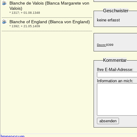
Blanche de Valois (Blanca Margarete von
Valois)
Geschwister
* 1317; + 01.08.1348
keine erfasst
Blanche of England (Blanca von England)
* 1392; + 21.05.1409
Blanche of Lancaster
* 25.03.1345; + 12.09.1369
Docnr:
8399
Blanche von Anjou (Blanche de Sicilia)
* 1250; + 1269
Kommentar
Blanche von Artois
* 1248; + 02.05.1302
Ihre E-Mail-Adresse:
Blanche von Frankreich (Blanche de
France)
Information an mich:
* 1253; + 17.06.1320
Blanche von Namur (Blanca von Namur)
* um 1320; + 1363
Blanka von Wildenbruch (Blanche von
Wildenbruch)
* 22.08.1804; + 20.04.1887
absenden
Bodo von Schlieben
* 09.02.1638; + 19.03.1676
Impressum