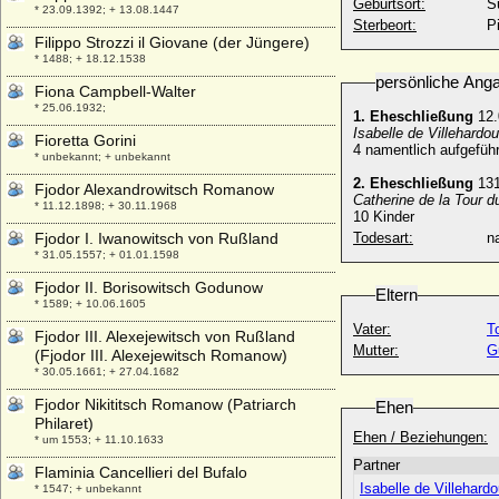
Geburtsort:
S
* 23.09.1392; + 13.08.1447
Sterbeort:
P
Filippo Strozzi il Giovane (der Jüngere)
* 1488; + 18.12.1538
persönliche Ang
Fiona Campbell-Walter
* 25.06.1932;
1. Eheschließung
12.
Isabelle de Villehardo
Fioretta Gorini
4 namentlich aufgeführ
* unbekannt; + unbekannt
2. Eheschließung
13
Fjodor Alexandrowitsch Romanow
Catherine de la Tour d
* 11.12.1898; + 30.11.1968
10 Kinder
Fjodor I. Iwanowitsch von Rußland
Todesart:
na
* 31.05.1557; + 01.01.1598
Fjodor II. Borisowitsch Godunow
Eltern
* 1589; + 10.06.1605
Vater:
T
Fjodor III. Alexejewitsch von Rußland
Mutter:
G
(Fjodor III. Alexejewitsch Romanow)
* 30.05.1661; + 27.04.1682
Fjodor Nikititsch Romanow (Patriarch
Ehen
Philaret)
Ehen / Beziehungen:
* um 1553; + 11.10.1633
Partner
Flaminia Cancellieri del Bufalo
Isabelle de Villehardo
* 1547; + unbekannt