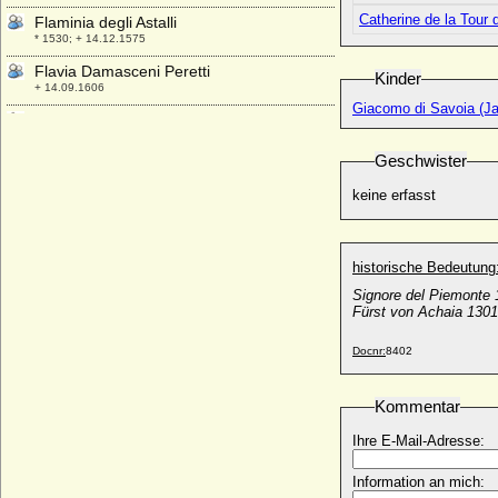
Catherine de la Tour 
Flaminia degli Astalli
* 1530; + 14.12.1575
Flavia Damasceni Peretti
Kinder
+ 14.09.1606
Giacomo di Savoia (J
Florence Jessica von Preußen
* 28.07.1983;
Geschwister
Florens von Egmond (Floris van Egmont)
* 1469; + 25.10.1539
keine erfasst
Florentina Anna von Spaen; Reichsfreiin
* um 1660; + keine Daten
Florentina Katharina Sophie (Elisabeth)
historische Bedeutung
von Möllendorff
Signore del Piemonte
* 24.08.1724; + 03.01.1765
Fürst von Achaia 130
Florentine von Houwald
* 1644; + 12.10.1694 (1695 ?)
Docnr:
8402
Florenz I. von Holland (Florens I., Floris I.)
* um 1020; + 18.06.1061
Kommentar
Florenz II. von Holland (Floris de Vette,
Ihre E-Mail-Adresse:
Florens II. der Dicke von Holland)
* um 1080; + 02.03.1122
Information an mich: