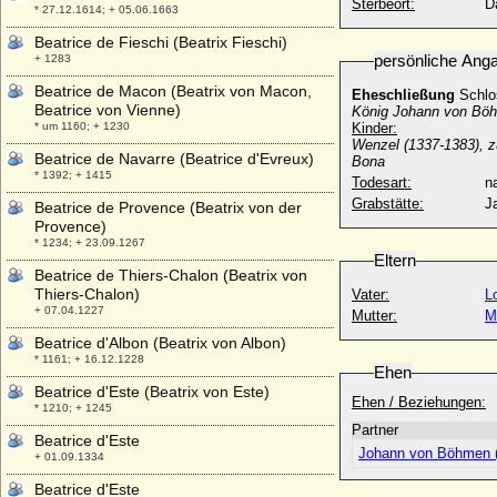
Sterbeort:
D
* 27.12.1614; + 05.06.1663
Beatrice de Fieschi (Beatrix Fieschi)
persönliche Ang
+ 1283
Beatrice de Macon (Beatrix von Macon,
Eheschließung
Schlo
Beatrice von Vienne)
König Johann von Bö
* um 1160; + 1230
Kinder:
Wenzel (1337-1383), 
Beatrice de Navarre (Beatrice d'Evreux)
Bona
* 1392; + 1415
Todesart:
na
Grabstätte:
J
Beatrice de Provence (Beatrix von der
Provence)
* 1234; + 23.09.1267
Eltern
Beatrice de Thiers-Chalon (Beatrix von
Thiers-Chalon)
Vater:
L
+ 07.04.1227
Mutter:
M
Beatrice d'Albon (Beatrix von Albon)
* 1161; + 16.12.1228
Ehen
Beatrice d'Este (Beatrix von Este)
Ehen / Beziehungen:
* 1210; + 1245
Partner
Beatrice d'Este
Johann von Böhmen (
+ 01.09.1334
Beatrice d'Este