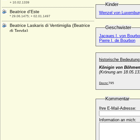
+ 10.02.1339
Kinder
Beatrice d'Este
Wenzel von Luxembur
* 29.06.1475; + 02.01.1497
Beatrice Laskaris di Ventimiglia (Beatrice
Geschwister
di Tenda)
* 1372; + 13.09.1418
Jacques I. von Bourb
Pierre I. de Bourbon
Beatrice Regina della Scala
* um 1325; + 18.06.1384
Beatrice Saluzzo di Santo Mauro
historische Bedeutung
* 29.02.1888; + 23.02.1976
Königin von Böhmen
Beatrice Victoria von Preußen
(Krönung am 18.05.13
* 10.02.1981;
Docnr:
795
Beatrice von Anjou (Beatrix von Sizilien)
* 1252; + 1275
Kommentar
Beatrice von Aragon (Beatrice di Napoli)
* 16.11.1457; + 23.09.1508
Ihre E-Mail-Adresse:
Beatrice von Bourbon-Sizilien
* 16.06.1950;
Information an mich:
Beatrice von England
* 24.06.1242; + 24.03.1275