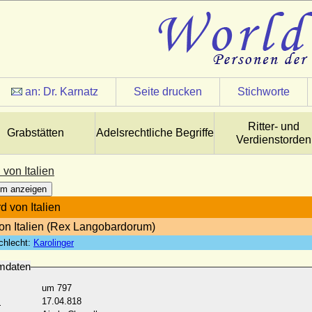
an:
Dr. Karnatz
Seite drucken
Stichworte
Ritter- und
Grabstätten
Adelsrechtliche Begriffe
Verdienstorden
von Italien
m anzeigen
d von Italien
on Italien (Rex Langobardorum)
chlecht:
Karolinger
mdaten
um 797
:
17.04.818