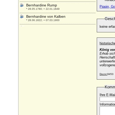
Bernhardine Rump
Pippin, Gr
* 28.05.1780; + 22.01.1849
Bernhardine von Kalben
Gesch
* 28.06.1822; + 07.03.1900
keine erfa
Bernhardine von Kerssenbrock
* 16.12.1805; + 26.01.1834
Bernhardine von Sass
+ 1806
historisc
König von
Bernhardine von Waldburg zu Wolfegg
Erhob sic
* 11.01.1772; + 06.07.1835
Herrschaft
unterwerfe
Bernolf von Gemmingen zu Bürg
vollzogen
+ 1609
Berta Czuber (Bertha Czuber)
Docnr:
8453
* 05.12.1879; + 05.07.1979
Berta NN (Gemahlin von Heinrich II. von
Komm
Weida)
* unbekannt; + vor 1209
Ihre E-Mai
Berta Renate von Reckow
* 20.12.1799; + 13.09.1845
Informatio
Berta von Tübingen (Bertha von