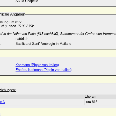
Aix-la-Chapelle
nliche Angaben
eßung
um 815:
 N (+ nach 15.06.835):
raf in der Nähe von Paris (815-nach840), Stammvater der Grafen von Verman
natürlich
:
Basilica di Sant' Ambrogio in Mailand
Karlmann (Pippin von Italien)
Ehefrau Karlmann (Pippin von Italien)
ziehungen:
Ehe am
e N
um 815
r