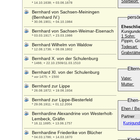
Sterbeort:
* 14.10.1638; + 03.06.1678
Bernhard von Sachsen-Meiningen
persö
(Bernhard IV.)
* 30.06.1901; + 04.10.1984
Eheschli
Bernhard von Sachsen-Weimar-Eisenach
Kunigunde
* 03.03.1917; + 23.03.1986
1 Sohn:
Pippin, G
Bernhard Wilhelm von Waldow
Todesart:
* 12.08.1736; + 08.09.1802
Grabstätte
Bernhard X. von der Schulenburg
* 1466; + 22.10.1509/11.03.1510
Eltern
Bernhard XI. von der Schulenburg
* vor 1475; + 1500
Vater:
Mutter:
Bernhard zur Lippe
* 26.08.1872; + 19.06.1934
Bernhard zur Lippe-Biesterfeld
Ehen
* 29.06.1911; + 01.12.2004
Ehen / Be
Bernhardine Alexandrine von Westerholt-
Partner
Lembeck, Gräfin
Kunigund
* 16.11.1695; + 13.06.1757
Bernhardine Friederike von Blücher
* 04.03.1786; + 14.03.1870
Kinde