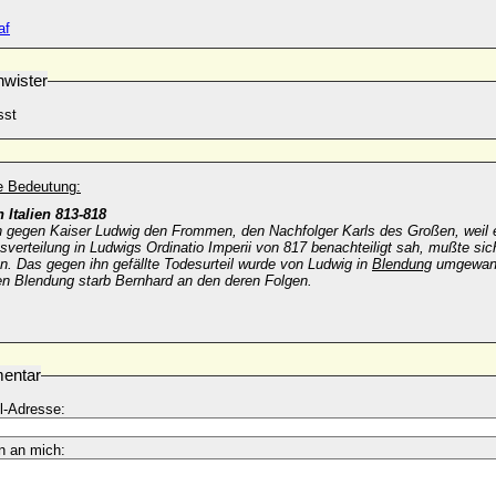
af
wister
sst
he Bedeutung:
 Italien 813-818
h gegen Kaiser Ludwig den Frommen, den Nachfolger Karls des Großen, weil e
sverteilung in Ludwigs Ordinatio Imperii von 817 benachteiligt sah, mußte sic
n. Das gegen ihn gefällte Todesurteil wurde von Ludwig in
Blendung
umgewand
en Blendung starb Bernhard an den deren Folgen.
entar
l-Adresse:
n an mich: