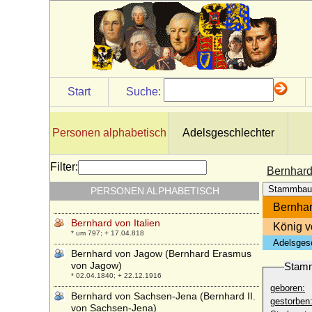
Bernhard VII. zur Lippe
* 1429; + 02.04.1511
Bernhard VIII. von der Schulenburg
(Bernhard der Lange von der
Schulenburg)
* um 1427 (auch vor 1410 gen.); + 1469 (um 1470)
Start
Suche:
Bernhard VIII. zur Lippe
* 06.12.1527; + 15.04.1563
Bernhard von Baden
Personen alphabetisch
Adelsgeschlechter
* 27.05.1970;
Bernhard von Bismarck
Filter:
Bernhard 
* 24.07.1810; + 07.05.1893
Stammbau
PERSONEN ALPHABETISCH
Bernhard von der Marwitz
* 12.02.1824; + 31.03.1880
Bernhar
Bernhard von Italien
König v
* um 797; + 17.04.818
Adelsges
Bernhard von Jagow (Bernhard Erasmus
von Jagow)
Stam
* 02.04.1840; + 22.12.1916
geboren:
Bernhard von Sachsen-Jena (Bernhard II.
gestorben
von Sachsen-Jena)