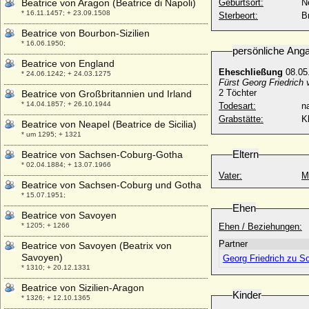
Beatrice von Aragon (Beatrice di Napoli)
Geburtsort:
N
* 16.11.1457; + 23.09.1508
Sterbeort:
B
Beatrice von Bourbon-Sizilien
* 16.06.1950;
persönliche Ang
Beatrice von England
Eheschließung
08.05
* 24.06.1242; + 24.03.1275
Fürst Georg Friedrich
2 Töchter
Beatrice von Großbritannien und Irland
* 14.04.1857; + 26.10.1944
Todesart:
na
Grabstätte:
K
Beatrice von Neapel (Beatrice de Sicilia)
* um 1295; + 1321
Eltern
Beatrice von Sachsen-Coburg-Gotha
* 02.04.1884; + 13.07.1966
Vater:
M
Beatrice von Sachsen-Coburg und Gotha
* 15.07.1951;
Ehen
Beatrice von Savoyen
* 1205; + 1266
Ehen / Beziehungen:
Partner
Beatrice von Savoyen (Beatrix von
Savoyen)
Georg Friedrich zu S
* 1310; + 20.12.1331
Beatrice von Sizilien-Aragon
Kinder
* 1326; + 12.10.1365