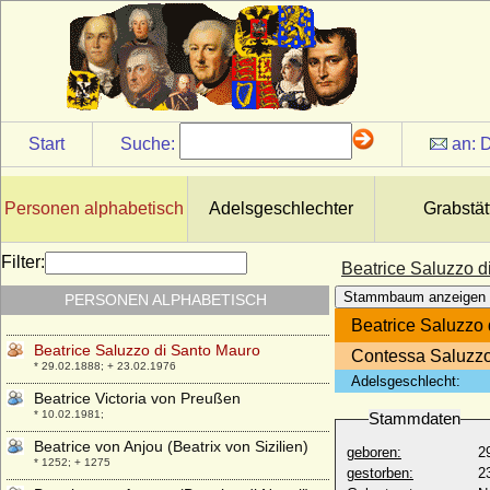
* 1161; + 16.12.1228
Beatrice d'Este (Beatrix von Este)
* 1210; + 1245
Beatrice d'Este
+ 01.09.1334
Beatrice d'Este
Start
Suche:
an:
D
+ 10.02.1339
Beatrice d'Este
* 29.06.1475; + 02.01.1497
Personen alphabetisch
Adelsgeschlechter
Grabstät
Beatrice Laskaris di Ventimiglia (Beatrice
di Tenda)
Filter:
Beatrice Saluzzo d
* 1372; + 13.09.1418
Stammbaum anzeigen
PERSONEN ALPHABETISCH
Beatrice Regina della Scala
* um 1325; + 18.06.1384
Beatrice Saluzzo
Beatrice Saluzzo di Santo Mauro
Contessa Saluzzo
* 29.02.1888; + 23.02.1976
Adelsgeschlecht:
Beatrice Victoria von Preußen
* 10.02.1981;
Stammdaten
Beatrice von Anjou (Beatrix von Sizilien)
geboren:
2
* 1252; + 1275
gestorben:
2