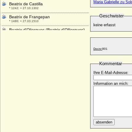
Maria Gabrielle zu So
Beatrix de Castilla
* 1242; + 27.10.1302
Geschwister
Beatrix de Frangepan
* 1480; + 27.03.1510
keine erfasst
Beatrix d'Oliergues (Beatrix d'Olliergues)
+ nach 1298
Beatrix de Portugal
* 1372; + 1410
Docnr:
801
Béatrix de Rodez
* unbekannt; + unbekannt
Kommentar
Beatrix de Vermandois (Beatrice de
Ihre E-Mail-Adresse:
Vermandois)
* um 880; + nach März 931
Information an mich:
Beatrix der Niederlande, Königin
* 31.01.1938;
Beatrix di Bari (Beatrice de Bar)
* unbekannt; + unbekannt
Beatrix Szechenyi
* 30.01.1930;
absenden
Beatrix von Andechs-Meranien
* 1210; + 09.02.1271