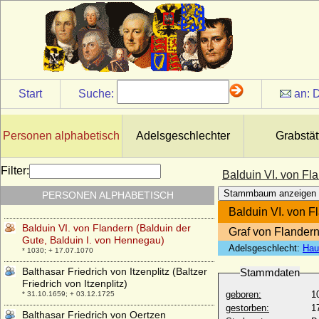
* 1172; + 1205
Balduin II. de Courtenay
* 1217; + 1273
Balduin III. von Flandern (Balduin der
Jüngere, Baudouin III de Flandre)
* um 940; + 01.11.962
Start
Suche:
an:
D
Balduin IV. von Flandern (genannt
Schönbart)
* 980; + 30.05.1035
Personen alphabetisch
Adelsgeschlechter
Grabstät
Balduin V. von Flandern (Balduin der
Fromme)
* 1012; + 01.09.1067
Filter:
Balduin VI. von Fl
Balduin V. von Hennegau (Balduin VIII.
Stammbaum anzeigen
PERSONEN ALPHABETISCH
von Flandern)
* 1150; + 17.12.1195
Balduin VI. von F
Balduin VI. von Flandern (Balduin der
Graf von Flander
Gute, Balduin I. von Hennegau)
Adelsgeschlecht:
Hau
* 1030; + 17.07.1070
Balthasar Friedrich von Itzenplitz (Baltzer
Stammdaten
Friedrich von Itzenplitz)
geboren:
1
* 31.10.1659; + 03.12.1725
gestorben:
1
Balthasar Friedrich von Oertzen