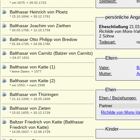
Sterbeort:
B
* um 1675; + 26.02.1723
Balthasar Heinrich von Ploetz
persönliche Ang
* 15.10.1694; + 30.12.1761
Balthasar Joachim von Ziethen
Eheschließung
21.03
* 20.05.1706; + 12.10.1758
Richilde von Mons-Val
2 Söhne
Balthasar Otto Philipp von Bredow
Todesart:
na
* 01.04.1735; + 24.09.1780
Balthasar von Carnitz (Balzer von Carnitz)
Eltern
+ 04.07.1631
Balthasar von Katte (1)
Vater:
B
* keine Daten; + 1577
Mutter:
A
Balthasar von Katte (2)
* vor 1553; + nach 1568
Ehen
Balthasar von Thüringen
Ehen / Beziehungen:
* 21.12.1336; + 18.05.1406
Partner
Balthasar von Zieten
Richilde von Mons-Va
* 15.02.1655; + 20.12.1728
Baltzer Friedrich von Katte (Balthasar
Friedrich von Katte)
Kinder
* 14.06.1647; + 12.06.1729