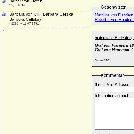
Balzer von Zieten
* ?; + 1634
Geschwister
Barbara von Cilli (Barbara Celjska,
Mathilde von Flandern
Barbora Cellská)
Robert I. von Flandern 
* 1392; + 11.07.1451
Barbara Antonie Barth (Antonie Barth,
Baronin Bartolf)
historische Bedeutung
* 25.10.1871; + 23.05.1956
Graf von Flandern 10
Graf von Hennegau 1
Barbara Bäsinger
+ 23.07.1497
Docnr:
8481
Barbara Blomberg (Barbara Plumberger)
* 1527; + 18.12.1597
Kommentar
Barbara Brandt von Lindau
* nach 1525; + nach 1559
Ihre E-Mail-Adresse:
Bárbara Cano y de la Plaza
* 1972;
Information an mich:
Barbara di Walcher
* unbekannt; + unbekannt
Barbara Dorothea von Bredow
* 1679; + 16.03.1745
Barbara Dorothea von Gattenhofen
* 15.04.1635; + 16.10.1694