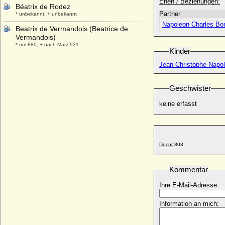
Ehen / Beziehungen:
Béatrix de Rodez
Partner
* unbekannt; + unbekannt
Napoleon Charles Bon
Beatrix de Vermandois (Beatrice de
Vermandois)
* um 880; + nach März 931
Kinder
Beatrix der Niederlande, Königin
Jean-Christophe Napo
* 31.01.1938;
Beatrix di Bari (Beatrice de Bar)
Geschwister
* unbekannt; + unbekannt
Beatrix Szechenyi
keine erfasst
* 30.01.1930;
Beatrix von Andechs-Meranien
* 1210; + 09.02.1271
Docnr:
803
Beatrix von Baden
* 22.01.1492; + 04.04.1535
Kommentar
Beatrix von Bayern-München
* um 1403; + 12.03.1447
Ihre E-Mail-Adresse:
Beatrix von Blumenthal (Beate Elisabeth
von Blumenthal)
Information an mich:
* keine Daten; + keine Daten
Beatrix von Böhmen (Bozena