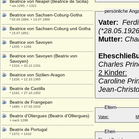
Beatrice von Neapel (Beatrice de Sicilia)
* um 1295; + 1321
persönliche Ang
Beatrice von Sachsen-Coburg-Gotha
* 02.04.1884; + 13.07.1966
Vater:
Ferd
Beatrice von Sachsen-Coburg und Gotha
(*28.05.1926
* 15.07.1951;
Mutter:
Chan
Beatrice von Savoyen
* 1205; + 1266
Eheschließ
Beatrice von Savoyen (Beatrix von
Savoyen)
Charles Pri
* 1310; + 20.12.1331
2 Kinder:
Beatrice von Sizilien-Aragon
Caroline Pri
* 1326; + 12.10.1365
Jean-Christ
Beatrix de Castilla
* 1242; + 27.10.1302
Beatrix de Frangepan
Eltern
* 1480; + 27.03.1510
Beatrix d'Oliergues (Beatrix d'Olliergues)
Vater:
M
+ nach 1298
Beatrix de Portugal
Ehen
* 1372; + 1410