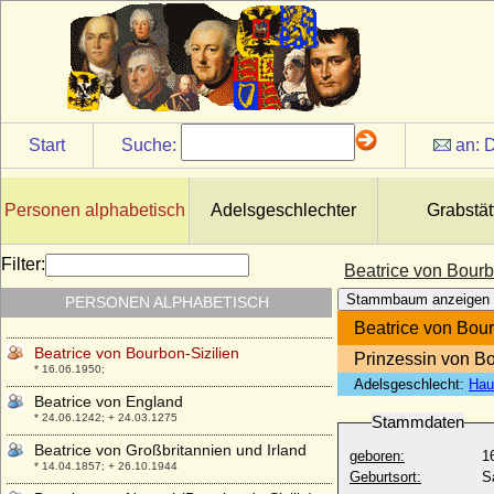
* 29.06.1475; + 02.01.1497
Beatrice Laskaris di Ventimiglia (Beatrice
di Tenda)
* 1372; + 13.09.1418
Beatrice Regina della Scala
* um 1325; + 18.06.1384
Start
Suche:
an:
D
Beatrice Saluzzo di Santo Mauro
* 29.02.1888; + 23.02.1976
Beatrice Victoria von Preußen
Personen alphabetisch
Adelsgeschlechter
Grabstät
* 10.02.1981;
Beatrice von Anjou (Beatrix von Sizilien)
Filter:
Beatrice von Bourb
* 1252; + 1275
Stammbaum anzeigen
PERSONEN ALPHABETISCH
Beatrice von Aragon (Beatrice di Napoli)
* 16.11.1457; + 23.09.1508
Beatrice von Bour
Beatrice von Bourbon-Sizilien
Prinzessin von Bo
* 16.06.1950;
Adelsgeschlecht:
Hau
Beatrice von England
* 24.06.1242; + 24.03.1275
Stammdaten
Beatrice von Großbritannien und Irland
geboren:
1
* 14.04.1857; + 26.10.1944
Geburtsort:
S