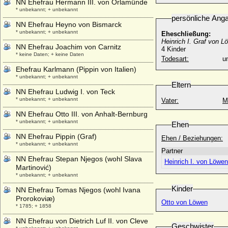
NN Ehefrau Hermann III. von Orlamünde
* unbekannt; + unbekannt
persönliche Ang
NN Ehefrau Heyno von Bismarck
* unbekannt; + unbekannt
Eheschließung:
Heinrich I. Graf von L
NN Ehefrau Joachim von Carnitz
4 Kinder
* keine Daten; + keine Daten
Todesart:
u
Ehefrau Karlmann (Pippin von Italien)
* unbekannt; + unbekannt
Eltern
NN Ehefrau Ludwig I. von Teck
* unbekannt; + unbekannt
Vater:
M
NN Ehefrau Otto III. von Anhalt-Bernburg
* unbekannt; + unbekannt
Ehen
NN Ehefrau Pippin (Graf)
Ehen / Beziehungen:
* unbekannt; + unbekannt
Partner
NN Ehefrau Stepan Njegos (wohl Slava
Heinrich I. von Löwen
Martinović)
* unbekannt; + unbekannt
Kinder
NN Ehefrau Tomas Njegos (wohl Ivana
Prorokoviæ)
Otto von Löwen
* 1785; + 1858
NN Ehefrau von Dietrich Luf II. von Cleve
Geschwister