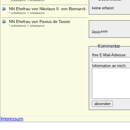
* unbekannt; + unbekannt
keine erfasst
NN Ehefrau von Nikolaus II. von Bismarck
* unbekannt; + unbekannt
NN Ehefrau von Paxius de Tassis
* unbekannt; + unbekannt
Docnr:
8489
NN Ehefrau von Walter von Heimbach
* unbekannt; + unbekannt
Kommentar
NN Ehefrau von Wilhelm IV. von Jülich
* unbekannt; + unbekannt
Ihre E-Mail-Adresse:
NN Ehefrau von Zemuzil von Pommern
* unbekannt; + unbekannt
Information an mich:
NN Geliebte Ludwig XV. (Irène de Buisson
de Longpré)
+ 1767
NN Geliebte von Charles IV. du Maine
* unbekannt; + unbekannt
NN Gemahlin des Heinrich I. von Solms
absenden
* unbekannt; + unbekannt
NN Gemahlin des Henricus de Solmesso
Impressum
* unbekannt; + unbekannt
NN Gemahlin des Hermann I. zur Lippe