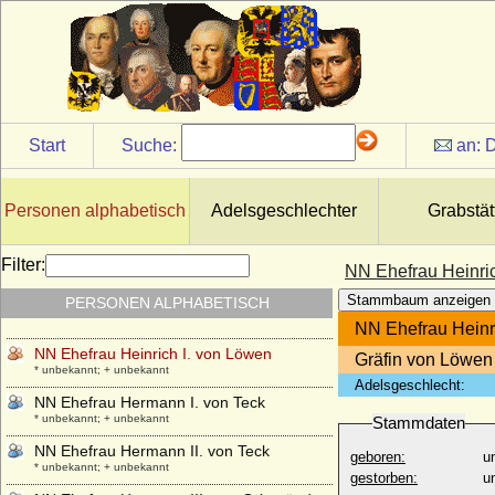
NN Ehefrau des Leopold Heinrich von der
Goltz
* keine Daten; + keine Daten
NN Ehefrau des Wartislaw von Pommern-
Schlawe
* unbekannt; + unbekannt
NN Ehefrau Friedrich II. von Zollern und
Start
Suche:
an:
D
Hohenberg
* unbekannt; + unbekannt
NN Ehefrau Fürst Niklot
Personen alphabetisch
Adelsgeschlechter
Grabstät
* unbekannt; + unbekannt
NN Ehefrau Gebhard im Lahngau
Filter:
NN Ehefrau Heinri
* unbekannt; + unbekannt
Stammbaum anzeigen
PERSONEN ALPHABETISCH
NN Ehefrau Gozelo I. von Lothringen
* unbekannt; + unbekannt
NN Ehefrau Heinr
NN Ehefrau Heinrich I. von Löwen
Gräfin von Löwen
* unbekannt; + unbekannt
Adelsgeschlecht:
NN Ehefrau Hermann I. von Teck
* unbekannt; + unbekannt
Stammdaten
NN Ehefrau Hermann II. von Teck
geboren:
u
* unbekannt; + unbekannt
gestorben:
u