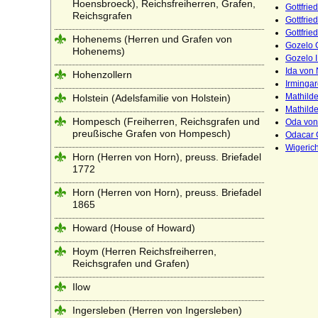
Hoensbroeck), Reichsfreiherren, Grafen,
Gottfrie
Reichsgrafen
Gottfried
Gottfrie
Hohenems (Herren und Grafen von
Gozelo 
Hohenems)
Gozelo I
Ida von 
Hohenzollern
Irminga
Mathilde
Holstein (Adelsfamilie von Holstein)
Mathild
Hompesch (Freiherren, Reichsgrafen und
Oda von
preußische Grafen von Hompesch)
Odacar 
Wigerich
Horn (Herren von Horn), preuss. Briefadel
1772
Horn (Herren von Horn), preuss. Briefadel
1865
Howard (House of Howard)
Hoym (Herren Reichsfreiherren,
Reichsgrafen und Grafen)
Ilow
Ingersleben (Herren von Ingersleben)