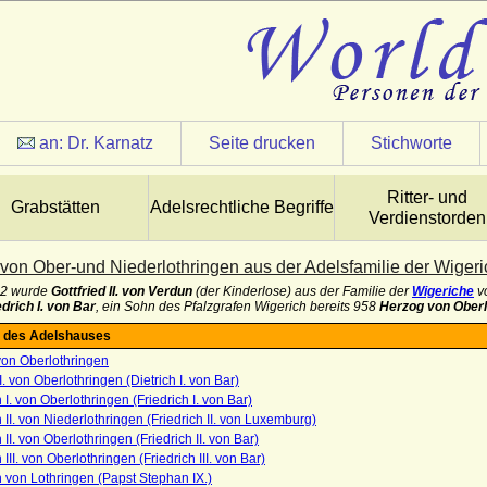
an:
Dr. Karnatz
Seite drucken
Stichworte
Ritter- und
Grabstätten
Adelsrechtliche Begriffe
Verdienstorden
von Ober-und Niederlothringen aus der Adelsfamilie der Wiger
12 wurde
Gottfried II. von Verdun
(der Kinderlose) aus der Familie der
Wigeriche
vo
edrich I. von Bar
, ein Sohn des Pfalzgrafen Wigerich bereits 958
Herzog von Oberl
 des Adelshauses
von Oberlothringen
 I. von Oberlothringen (Dietrich I. von Bar)
h I. von Oberlothringen (Friedrich I. von Bar)
h II. von Niederlothringen (Friedrich II. von Luxemburg)
 II. von Oberlothringen (Friedrich II. von Bar)
 III. von Oberlothringen (Friedrich III. von Bar)
h von Lothringen (Papst Stephan IX.)