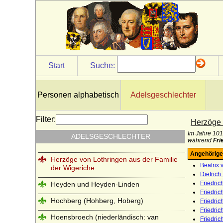
Herren und Grafen von Eberstein
Herren und Grafen von Querfurt
Herren und Grafen von Zimmern
Herren und Grafen von Zutphen
Start
Suche:
Herren von Gemen
Herren von Götterswick
Personen alphabetisch
Adelsgeschlechter
Herren von Neuffen (Herren von Niefen)
Hertzberg (Herren und Grafen von
Filter:
Herzöge 
Hertzberg)
Im Jahre 10
ADELSGESCHLECHTER
während
Fri
Herzöge und Fürsten von Hohenberg
Angehörige
Herzöge von Lothringen aus der Familie
Beatrix 
der Wigeriche
Dietrich
Friedric
Heyden und Heyden-Linden
Friedric
Hochberg (Hohberg, Hoberg)
Friedrich
Friedrich
Hoensbroech (niederländisch: van
Friedric