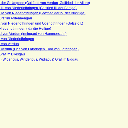
d der Gefangene (Gottfried von Verdun, Gottfried der Ältere)
 III. von Niederlothringen (Gottfried III. der Bärtige)
d IV. von Niederlothringen (Gottfried der IV. der Bucklige)
Graf im Ardennengau
. von Niederlothringen und Oberlothringen (Gotzelo I.)
Niederlothringen (Ida die Heilige)
rd von Verdun (Irmingard von Hammerstein)
 von Niederlothringen
e von Verdun
 Verdun (Oda von Lothringen, Uda von Lothringen)
Graf im Bliesgau
 (Widericus, Windericus, Widiacus) Graf im Bidgau