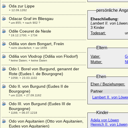
Oda zur Lippe
persönliche Ang
+ 12.09.1262
Odacar Graf im Bliesgau
Eheschließung:
* um 855; + nach 902 ?
Lambert II. von Löwen
3 Kinder
Odile Coeuret de Nesle
Todesart:
u
* 19.12.1700; + 1734
Odilia von dem Bongart, Freiin
Eltern
* nicht überliefert; + vor 1656
Odilia von Vlodrop (Odilia von Flodorf)
Vater:
G
* keine Daten; + keine Daten
Mutter:
N
Odo I. Borel von Burgund, genannt der
Rote (Eudes I. de Bourgogne)
Ehen
* 1058; + 23.03.1102
Ehen / Beziehungen:
Odo II. von Burgund (Eudes II de
Bourgogne)
Partner
* um 1118; + 27.09.1162
Lambert II. von Löwe
Odo III. von Burgund (Eudes III de
Bourgogne)
Kinder
* 1166; + 06.07.1218
Adela von Löwen
Odo von Aquitanien (Otto von Aquitanien,
Heinrich II. von Löwen
Eudes von Aquitanien)