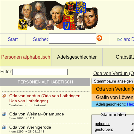
Oda von Berg-Altena (Oda von Altena)
* um 1145; + 1224
Oda von Haldensleben
* vor 962; + 1023
Oda von Horn
* um 1385; + 1442
Start
Suche:
an:
D
Oda von Meißen
* um 995; + nach 1025
Oda von Metz (Uda von Metz)
Personen alphabetisch
Adelsgeschlechter
Grabstät
* 905; + 10.04.963
Oda von Regenstein
Filter:
Oda von Verdun (O
+ nach 01.12.1274
Stammbaum anzeigen
PERSONEN ALPHABETISCH
Oda von Tecklenburg
+ ca. 1243
Oda von Verdun (
Oda von Verdun (Oda von Lothringen,
Gräfin von Löwen
Uda von Lothringen)
Adelsgeschlecht:
Her
* unbekannt; + unbekannt
Oda von Weimar-Orlamünde
Stammdaten
* um 1060; + 1111
geboren:
u
Oda von Wernigerode
gestorben:
u
* um 1290; + 28.08.1343