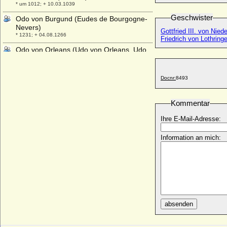
* um 1012; + 10.03.1039
Geschwister
Odo von Burgund (Eudes de Bourgogne-
Nevers)
Gottfried III. von Niede
* 1231; + 04.08.1266
Friedrich von Lothring
Odo von Orleans (Udo von Orleans, Udo
im Lahngau)
+ 834
Docnr:
8493
Odo von Paris (Eudes de Paris, Eudes Ier
de France)
* um 860; + 01.01.898
Kommentar
Odoardo I. Farnese
Ihre E-Mail-Adresse:
* 28.04.1612; + 11.09.1646
Odoardo II. Farnese
Information an mich:
* 12.08.1666; + 06.09.1693
Odon von Posen (Odon Poznañski)
* um 1145; + 20.04.1194
Odylia zu Castell-Castell
* 26.10.1939;
Odysseas Kimon von Griechenland und
absenden
Dänemark
* 17.09.2004;