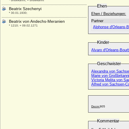
* unbekannt; + unbekannt
Ehen
Beatrix Szechenyi
* 30.01.1930;
Ehen / Beziehungen:
Partner
Beatrix von Andechs-Meranien
* 1210; + 09.02.1271
Alphonse d'Orleans-B
Beatrix von Baden
* 22.01.1492; + 04.04.1535
Kinder
Beatrix von Bayern-München
Alvaro d'Orleans-Bour
* um 1403; + 12.03.1447
Beatrix von Blumenthal (Beate Elisabeth
Geschwister
von Blumenthal)
* keine Daten; + keine Daten
Alexandra von Sachse
Marie von Großbritann
Beatrix von Böhmen (Bozena
Victoria Melita von S
Premyslovna)
Alfred von Sachsen-C
* 1227; + 25.05.1286
Beatrix von Bourbon (Béatrice de
Bourgogne)
* 1257; + 01.10.1310
Docnr:
805
Beatrix von Brabant
* 1225; + 11.09.1288
Kommentar
Beatrix von Brandenburg
* um 1270; + 26.04.1316