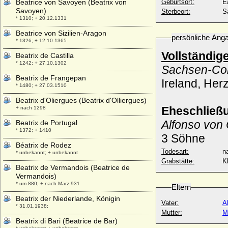
Beatrice von Savoyen (Beatrix von
Geburtsort:
E
Savoyen)
Sterbeort:
S
* 1310; + 20.12.1331
Beatrice von Sizilien-Aragon
persönliche Ang
* 1326; + 12.10.1365
Vollständig
Beatrix de Castilla
* 1242; + 27.10.1302
Sachsen-Co
Beatrix de Frangepan
Ireland, He
* 1480; + 27.03.1510
Beatrix d'Oliergues (Beatrix d'Olliergues)
Eheschließ
+ nach 1298
Alfonso von
Beatrix de Portugal
* 1372; + 1410
3 Söhne
Béatrix de Rodez
Todesart:
na
* unbekannt; + unbekannt
Grabstätte:
K
Beatrix de Vermandois (Beatrice de
Vermandois)
* um 880; + nach März 931
Eltern
Beatrix der Niederlande, Königin
Vater:
A
* 31.01.1938;
Mutter:
M
Beatrix di Bari (Beatrice de Bar)