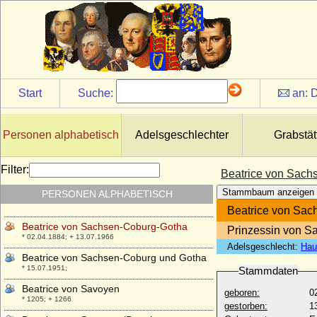
Beatrice Victoria von Preußen
* 10.02.1981;
Beatrice von Anjou (Beatrix von Sizilien)
* 1252; + 1275
Beatrice von Aragon (Beatrice di Napoli)
* 16.11.1457; + 23.09.1508
Start
Suche:
an:
D
Beatrice von Bourbon-Sizilien
* 16.06.1950;
Beatrice von England
Personen alphabetisch
Adelsgeschlechter
Grabstät
* 24.06.1242; + 24.03.1275
Beatrice von Großbritannien und Irland
Filter:
Beatrice von Sach
* 14.04.1857; + 26.10.1944
Stammbaum anzeigen
PERSONEN ALPHABETISCH
Beatrice von Neapel (Beatrice de Sicilia)
* um 1295; + 1321
Beatrice von Sa
Beatrice von Sachsen-Coburg-Gotha
Prinzessin von Sa
* 02.04.1884; + 13.07.1966
Adelsgeschlecht:
Hau
Beatrice von Sachsen-Coburg und Gotha
* 15.07.1951;
Stammdaten
Beatrice von Savoyen
geboren:
0
* 1205; + 1266
gestorben:
1