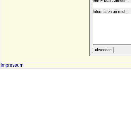
Ihre E-Mail-Adresse:
Beatrix von Brandenburg-Stargard
Information an mich:
+ 22.09.1314
Beatrix von Burgund (Beatrix I. von
Burgund)
* 1143; + 15.11.1184
Beatrix von Dampierre (Beatrix von
Flandern)
* um 1253; + 23.03.1296
absenden
Beatrix von Franzien (Beatrix de France)
+ 23.08.nach 987
Impressum
Beatrix von Genf (Margarete von Genf)
+ 1252
Beatrix von Hanau
* unbekannt; + unbekannt
Beatrix von Hohenzollern-Nürnberg
* 1355; + 10.06.1414
Beatrix von Horstmar
+ 24.09.1277
Beatrix von Jülich (Beatrix von Berg,
Beatrix von Jülich-Berg)
* 1360; + 16.05.1395