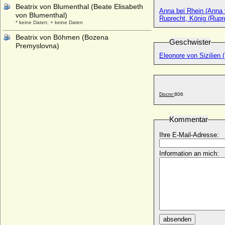
Beatrix von Blumenthal (Beate Elisabeth
Anna bei Rhein (Anna 
von Blumenthal)
Ruprecht, König (Rupre
* keine Daten; + keine Daten
Beatrix von Böhmen (Bozena
Geschwister
Premyslovna)
* 1227; + 25.05.1286
Eleonore von Sizilien (
Beatrix von Bourbon (Béatrice de
Bourgogne)
* 1257; + 01.10.1310
Docnr:
806
Beatrix von Brabant
* 1225; + 11.09.1288
Kommentar
Beatrix von Brandenburg
* um 1270; + 26.04.1316
Ihre E-Mail-Adresse:
Beatrix von Brandenburg-Stargard
+ 22.09.1314
Information an mich:
Beatrix von Burgund (Beatrix I. von
Burgund)
* 1143; + 15.11.1184
Beatrix von Dampierre (Beatrix von
Flandern)
* um 1253; + 23.03.1296
absenden