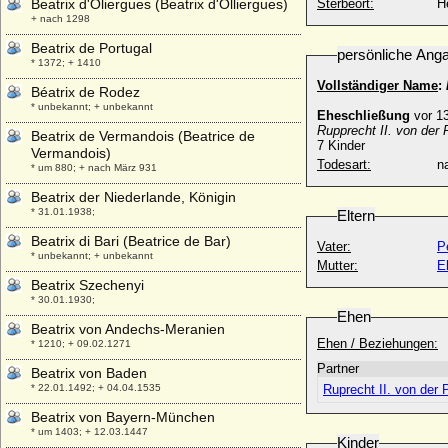
Beatrix d'Oliergues (Beatrix d'Olliergues)
Sterbeort:
H
+ nach 1298
Beatrix de Portugal
persönliche Ang
* 1372; + 1410
Vollständiger Name
:
Béatrix de Rodez
* unbekannt; + unbekannt
Eheschließung
vor 1
Rupprecht II. von der 
Beatrix de Vermandois (Beatrice de
7 Kinder
Vermandois)
Todesart:
na
* um 880; + nach März 931
Beatrix der Niederlande, Königin
* 31.01.1938;
Eltern
Beatrix di Bari (Beatrice de Bar)
Vater:
Pe
* unbekannt; + unbekannt
Mutter:
E
Beatrix Szechenyi
* 30.01.1930;
Ehen
Beatrix von Andechs-Meranien
Ehen / Beziehungen:
* 1210; + 09.02.1271
Partner
Beatrix von Baden
* 22.01.1492; + 04.04.1535
Ruprecht II. von der 
Beatrix von Bayern-München
* um 1403; + 12.03.1447
Kinder