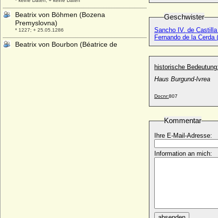
* keine Daten; + keine Daten
Beatrix von Böhmen (Bozena
Geschwister
Premyslovna)
Sancho IV. de Castilla
* 1227; + 25.05.1286
Fernando de la Cerda 
Beatrix von Bourbon (Béatrice de
Bourgogne)
* 1257; + 01.10.1310
historische Bedeutung
Beatrix von Brabant
Haus Burgund-Ivrea
* 1225; + 11.09.1288
Beatrix von Brandenburg
Docnr:
807
* um 1270; + 26.04.1316
Beatrix von Brandenburg-Stargard
Kommentar
+ 22.09.1314
Ihre E-Mail-Adresse:
Beatrix von Burgund (Beatrix I. von
Burgund)
Information an mich:
* 1143; + 15.11.1184
Beatrix von Dampierre (Beatrix von
Flandern)
* um 1253; + 23.03.1296
Beatrix von Franzien (Beatrix de France)
+ 23.08.nach 987
absenden