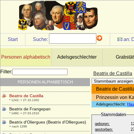
* 14.04.1857; + 26.10.1944
Beatrice von Neapel (Beatrice de Sicilia)
* um 1295; + 1321
Beatrice von Sachsen-Coburg-Gotha
* 02.04.1884; + 13.07.1966
Beatrice von Sachsen-Coburg und Gotha
Start
Suche:
an:
D
* 15.07.1951;
Beatrice von Savoyen
* 1205; + 1266
Personen alphabetisch
Adelsgeschlechter
Grabstät
Beatrice von Savoyen (Beatrix von
Savoyen)
Filter:
Beatrix de Castilla
* 1310; + 20.12.1331
Stammbaum anzeigen
PERSONEN ALPHABETISCH
Beatrice von Sizilien-Aragon
* 1326; + 12.10.1365
Beatrix de Castill
Beatrix de Castilla
Prinzessin von Ka
* 1242; + 27.10.1302
Adelsgeschlecht:
Hau
Beatrix de Frangepan
* 1480; + 27.03.1510
Stammdaten
Beatrix d'Oliergues (Beatrix d'Olliergues)
geboren:
1
+ nach 1298
gestorben:
2