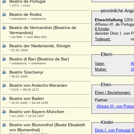
Beatrix de Portugal
* 1372; + 1410
persönliche Ang
Béatrix de Rodez
* unbekannt; + unbekannt
Eheschließung
1253
:
Affonso III. de Portuga
Beatrix de Vermandois (Beatrice de
8 Kinder
,
Vermandois)
darunter
Dinis I. von P
* um 880; + nach März 931
Todesart:
na
Beatrix der Niederlande, Königin
* 31.01.1938;
Eltern
Beatrix di Bari (Beatrice de Bar)
Vater:
A
* unbekannt; + unbekannt
Mutter:
V
Beatrix Szechenyi
* 30.01.1930;
Ehen
Beatrix von Andechs-Meranien
* 1210; + 09.02.1271
Ehen / Beziehungen:
Beatrix von Baden
Partner
* 22.01.1492; + 04.04.1535
Afonso III. von Portug
Beatrix von Bayern-München
* um 1403; + 12.03.1447
Kinder
Beatrix von Blumenthal (Beate Elisabeth
von Blumenthal)
Dinis I. von Portugal (D