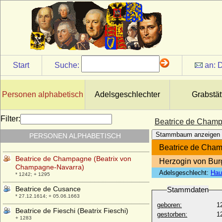
Beate Abigail von Siegroth
* 1700; + 1770
Beate Derenthal
+ 08.11.1683
Beate Louise von Schwicheldt (Benedicta
Lucie von Schwicheldt)
* etwa 1675; + vor 1700
Start
Suche:
an:
D
Beatrice da Camino (Beatrix da Camino)
+ 1388
Personen alphabetisch
Adelsgeschlechter
Grabstät
Beatrice de Beaumont (Beatrice
d'Avesnes, Beatrix von Beaumont)
* unbekannt; + 25.02.1321
Filter:
Beatrice de Champ
Beatrice de Bourbon (Beatrice
Stammbaum anzeigen
PERSONEN ALPHABETISCH
Bourbonska)
* um 1320; + 23.12.1383
Beatrice de Cha
Beatrice de Champagne (Beatrix von
Herzogin von Bu
Champagne-Navarra)
Adelsgeschlecht:
Hau
* 1242; + 1295
Beatrice de Cusance
Stammdaten
* 27.12.1614; + 05.06.1663
geboren:
1
Beatrice de Fieschi (Beatrix Fieschi)
gestorben:
1
+ 1283