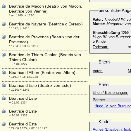
Beatrice de Macon (Beatrix von Macon,
persönliche Ang
Beatrice von Vienne)
* um 1160; + 1230
Vater:
Theobald IV. v
Beatrice de Navarre (Beatrice d'Evreux)
Mutter:
Margarete von
* 1392; + 1415
Eheschließung
1258:
Beatrice de Provence (Beatrix von der
Hugo IV. von Burgund:
5 Kinder
Provence)
* 1234; + 23.09.1267
Todesart:
na
Beatrice de Thiers-Chalon (Beatrix von
Thiers-Chalon)
Eltern
+ 07.04.1227
Vater:
M
Beatrice d'Albon (Beatrix von Albon)
* 1161; + 16.12.1228
Ehen
Beatrice d'Este (Beatrix von Este)
* 1210; + 1245
Ehen / Beziehungen:
Beatrice d'Este
Partner
+ 01.09.1334
Hugo IV. von Burgun
Beatrice d'Este
+ 10.02.1339
Kinder
Beatrice d'Este
* 29.06.1475; + 02.01.1497
Agnes (Elisabeth, Isa