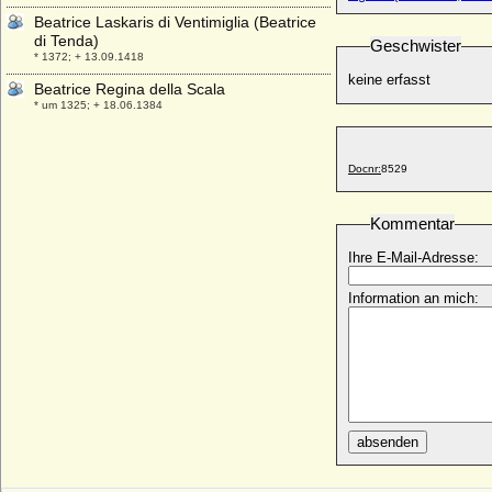
Beatrice Laskaris di Ventimiglia (Beatrice
di Tenda)
Geschwister
* 1372; + 13.09.1418
keine erfasst
Beatrice Regina della Scala
* um 1325; + 18.06.1384
Beatrice Saluzzo di Santo Mauro
* 29.02.1888; + 23.02.1976
Docnr:
8529
Beatrice Victoria von Preußen
* 10.02.1981;
Kommentar
Beatrice von Anjou (Beatrix von Sizilien)
* 1252; + 1275
Ihre E-Mail-Adresse:
Beatrice von Aragon (Beatrice di Napoli)
Information an mich:
* 16.11.1457; + 23.09.1508
Beatrice von Bourbon-Sizilien
* 16.06.1950;
Beatrice von England
* 24.06.1242; + 24.03.1275
Beatrice von Großbritannien und Irland
absenden
* 14.04.1857; + 26.10.1944
Beatrice von Neapel (Beatrice de Sicilia)
* um 1295; + 1321