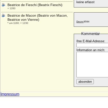
keine erfasst
Beatrice de Fieschi (Beatrix Fieschi)
+ 1283
Beatrice de Macon (Beatrix von Macon,
Beatrice von Vienne)
Docnr:
8594
* um 1160; + 1230
Beatrice de Navarre (Beatrice d'Evreux)
Kommentar
* 1392; + 1415
Beatrice de Provence (Beatrix von der
Ihre E-Mail-Adresse:
Provence)
* 1234; + 23.09.1267
Information an mich:
Beatrice de Thiers-Chalon (Beatrix von
Thiers-Chalon)
+ 07.04.1227
Beatrice d'Albon (Beatrix von Albon)
* 1161; + 16.12.1228
Beatrice d'Este (Beatrix von Este)
absenden
* 1210; + 1245
Beatrice d'Este
Impressum
+ 01.09.1334
Beatrice d'Este
+ 10.02.1339