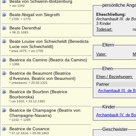
Beata von Schwerin-Boitzenburg
persönliche Ang
+ vor 1340
Beate Abigail von Siegroth
Eheschließung:
Archambault III. de B
* 1700; + 1770
3 Kinder
Beate Derenthal
Todesart:
na
+ 08.11.1683
Beate Louise von Schwicheldt (Benedicta
Eltern
Lucie von Schwicheldt)
* etwa 1675; + vor 1700
Vater:
M
Beatrice da Camino (Beatrix da Camino)
+ 1388
Ehen
Beatrice de Beaumont (Beatrice
Ehen / Beziehungen:
d'Avesnes, Beatrix von Beaumont)
* unbekannt; + 25.02.1321
Partner
Archambault III. de 
Beatrice de Bourbon (Beatrice
Bourbonska)
* um 1320; + 23.12.1383
Kinder
Beatrice de Champagne (Beatrix von
Archambault IV. de B
Champagne-Navarra)
* 1242; + 1295
Beatrice de Cusance
Geschwister
* 27.12.1614; + 05.06.1663