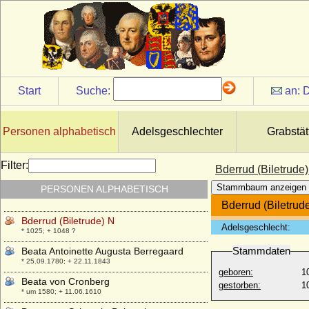
* 15.02.1549; + 01.09.1603
Bartha von Bartensleben
* 1514; + 30.01.1587
Bartholomäus von Windisch-Graetz,
Freiherr
* 03.01.1593; + 23.11.1633
Start
Suche:
an:
D
Bathildis von Anhalt-Dessau
* 29.12.1837; + 10.02.1902
Bathildis zu Schaumburg-Lippe
Personen alphabetisch
Adelsgeschlechter
Grabstät
* 21.05.1873; + 06.04.1962
Bathildis zu Schaumburg-Lippe
Filter:
Bderrud (Biletrude
* 11.11.1903; + 29.06.1983
Stammbaum anzeigen
PERSONEN ALPHABETISCH
Baudouin I. von Belgien
* 07.09.1930; + 31.07.1993
Bderrud (Biletrud
Bderrud (Biletrude) N
Adelsgeschlecht:
* 1025; + 1048 ?
Stammdaten
Beata Antoinette Augusta Berregaard
* 25.09.1780; + 22.11.1843
geboren:
1
Beata von Cronberg
gestorben:
1
* um 1580; + 11.06.1610