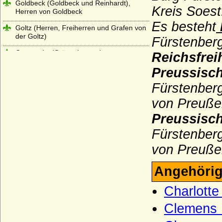
Goldbeck (Goldbeck und Reinhardt),
Kreis Soest
Herren von Goldbeck
Es besteht
Goltz (Herren, Freiherren und Grafen von
der Goltz)
Fürstenber
Graevenitz (Grävenitz, von)
Reichsfrei
Grafen von Abenberg
Preussisc
Fürstenberg
Grafen von Abensberg (Abensberger)
von Preuße
Grafen von Althann
Preussisc
Grafen von Armagnac (Haus Lomagne)
Fürstenber
Grafen von Bentheim
von Preuße
Grafen von Berg
Grafen von Clam und Gallas
Angehörig
Grafen von der Mark (Haus Mark)
Charlotte
Grafen von Helfenstein
Clemens L
Grafen von Henneberg