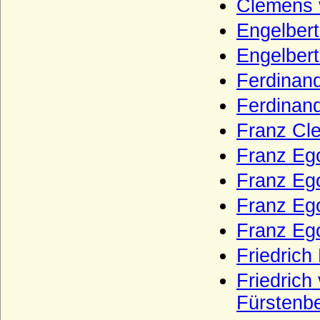
Clemens v
Grafen von Hohenberg
Engelbert
Grafen von Hoya
Engelbert
Grafen von Luxemburg aus der Familie
der Wigeriche (Ardenner Grafen)
Ferdinand
Grafen von Meran
Ferdinand
Grafen von Northeim (Haus Northeim)
Franz Cle
Grafen von Raabs (Grafen von Retz)
Franz Ego
Grafen von Ravensberg
Franz Ego
Grafen von Sayn
Franz Ego
Grafen von Schwerin (Altes Grafenhaus
Franz Eg
Schwerin)
Friedrich
Grafen von Sulz
Grafen von Tecklenburg
Friedrich
Fürstenbe
Grafen von Truhendingen