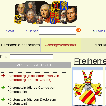
Bourbon)
Festetics (Festetics von Tolna)
Finck von Finckenstein (Reichsgrafen und
Grafen)
Flanss (Flanß)
Start
Suche:
an:
D
Flemming (Freiherren und Grafen von
Flemming)
Personen alphabetisch
Adelsgeschlechter
Grabstät
Flotow
Folkunger
Filter:
Freiherr
Frankenberg (Herren, Freiherren und
ADELSGESCHLECHTER
Grafen von Frankenberg)
Fürstenberg (Reichsfreiherren von
Fürstenberg, preuss. Grafen)
Fürstenstein (die Le Camus von
Fürstenstein)
Fürstenstein (die von Diede zum
Fürstenstein)