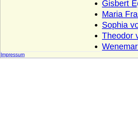
Grafen von Urach
Gisbert 
Grafen von Virneburg
Maria Fra
Grafen von Weimar (Gräfliches Haus
Sophia vo
Weimar)
Theodor v
Grafen von Wernigerode
Wenemar 
Grafen von Wertheim
Impressum
Grafen von Wittgenstein (Grafen von
Battenberg und Wittgenstein)
Grafen zu Stolberg (Gräfliches Haus
Stolberg)
Grassalkovich de Gyarak (Grassalkovič,
Grassalkovics), Freiherren, Grafen,
Fürsten
Greifen
Greiffenberg (Herren von Greiffenberg)
Groeben (Herren und Grafen von der
Groeben)